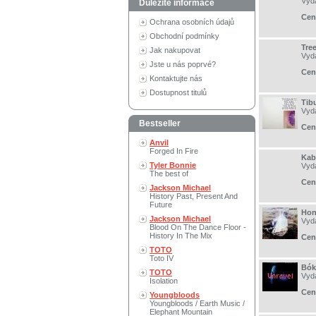
Vyd
Důležité informace
Cen
Ochrana osobních údajů
Obchodní podmínky
Tre
Jak nakupovat
Vyd
Jste u nás poprvé?
Cen
Kontaktujte nás
Dostupnost titulů
Tibu
Vyd
Bestseller
Cen
Anvil
Forged In Fire
Kab
Tyler Bonnie
Vyd
The best of
Cen
Jackson Michael
History Past, Present And
Future
Hon
Jackson Michael
Vyd
Blood On The Dance Floor -
History In The Mix
Cen
TOTO
Toto IV
Bók
TOTO
Vyd
Isolation
Cen
Youngbloods
Youngbloods / Earth Music /
Elephant Mountain