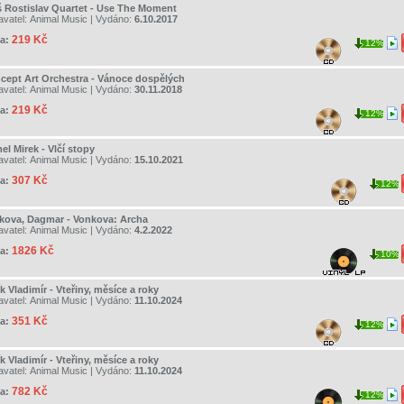
š Rostislav Quartet - Use The Moment
avatel:
Animal Music
| Vydáno:
6.10.2017
219 Kč
a:
12%
cept Art Orchestra - Vánoce dospělých
avatel:
Animal Music
| Vydáno:
30.11.2018
219 Kč
a:
12%
l Mirek - Vlčí stopy
avatel:
Animal Music
| Vydáno:
15.10.2021
307 Kč
a:
12%
kova, Dagmar - Vonkova: Archa
avatel:
Animal Music
| Vydáno:
4.2.2022
1826 Kč
a:
10%
k Vladimír - Vteřiny, měsíce a roky
avatel:
Animal Music
| Vydáno:
11.10.2024
351 Kč
a:
12%
k Vladimír - Vteřiny, měsíce a roky
avatel:
Animal Music
| Vydáno:
11.10.2024
782 Kč
a:
12%