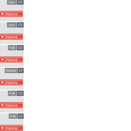
Jazz
CD
Jazz
CD
Folk
CD
Klasika
LP
Folk
CD
Folk
LP