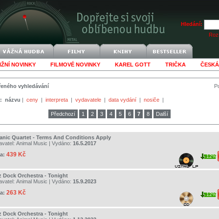
Hledání:
Rozš
IŽNÍ NOVINKY
FILMOVÉ NOVINKY
KAREL GOTT
TRIČKA
ČESKÁ
šířeného vyhledávání
Po
:
názvu
|
ceny
|
interpreta
|
vydavatele
|
data vydání
|
nosiče
|
Předchozí
1
2
3
4
5
6
7
8
Další
anic Quartet - Terms And Conditions Apply
avatel:
Animal Music
| Vydáno:
16.5.2017
439 Kč
a:
12%
z Dock Orchestra - Tonight
avatel:
Animal Music
| Vydáno:
15.9.2023
263 Kč
a:
12%
z Dock Orchestra - Tonight