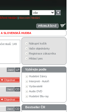
ířené hledání
|
Abecední hledání
 A SLOVENSKÁ HUDBA
Nákupní košík
čet titulů: 149
Vaše objednávky
Registrace zákazníka
Hlídací pes
Vybírejte podle
Jazz
LP
Hudební žánry
Interpreti - Autoři
Vydavatelé
Jazz
CD
Audio DVD
Hudební Blu-ray
Bestseller ČR
Jazz
CD