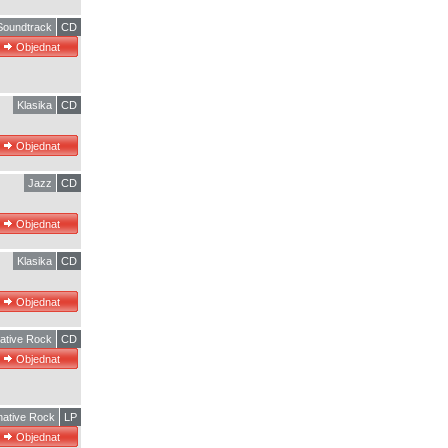
 Soundtrack
CD
Klasika
CD
Jazz
CD
Klasika
CD
native Rock
CD
native Rock
LP