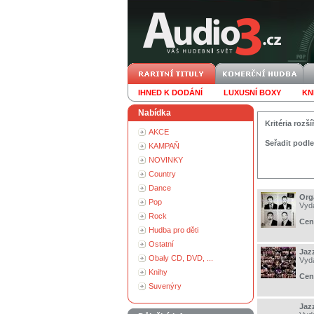
IHNED K DODÁNÍ
LUXUSNÍ BOXY
KN
Nabídka
Kritéria roz
AKCE
Seřadit podle
KAMPAŇ
NOVINKY
Country
Dance
Org
Pop
Vyd
Rock
Cen
Hudba pro děti
Ostatní
Jaz
Obaly CD, DVD, ...
Vyd
Knihy
Cen
Suvenýry
Jaz