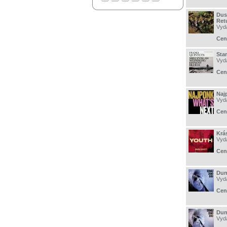
Dus
Ret
Vyd
Cen
Sta
Vyd
Cen
Naj
Vyd
Cen
Krás
Vyd
Cen
Dun
Vyd
Cen
Dun
Vyd