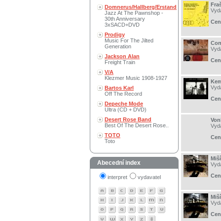
Fra
Domnerus/Hallberg/Erstand
Vyd
Jazz At The Pawnshop -
30th Anniversary
Cen
3xSACD+DVD
Prodigy
Music For The Jilted
Con
Generation
Vyd
Jackson Alan
Cen
Freight Train
V/A
Klezmer Music 1908-1927
Keme
Vyd
Bartos Karl
Off The Record
Cen
Depeche Mode
Ultra (CD + DVD)
Desert Rose Band
Von
Best Of The Desert Rose..
Vyd
TOTO
Cen
Toto
Miší
Abecední index
Vyd
Cen
interpret
vydavatel
Miší
Vyd
Cen