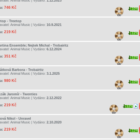
avatel:
Animal Music
| Vydáno:
1.12.2023
746 Kč
a:
10%
etop - Treetop
avatel:
Animal Music
| Vydáno:
10.9.2021
219 Kč
a:
12%
rtina Ensemble; Nejtek Michal - Trobairitz
avatel:
Animal Music
| Vydáno:
6.12.2024
351 Kč
a:
12%
átková Barbora - Trobairitz
avatel:
Animal Music
| Vydáno:
3.1.2025
980 Kč
a:
10%
zák Jaromír - Twenties
avatel:
Animal Music
| Vydáno:
2.12.2022
219 Kč
a:
12%
ová Nikol - Unravel
avatel:
Animal Music
| Vydáno:
2.10.2020
219 Kč
a:
12%