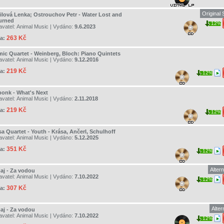
Original
ilová Lenka; Ostrouchov Petr - Water Lost and
urned
12%
avatel:
Animal Music
| Vydáno:
9.6.2023
263 Kč
a:
mic Quartet - Weinberg, Bloch: Piano Quintets
avatel:
Animal Music
| Vydáno:
9.12.2016
219 Kč
a:
12%
ponk - What's Next
avatel:
Animal Music
| Vydáno:
2.11.2018
219 Kč
a:
12%
a Quartet - Youth - Krása, Ančerl, Schulhoff
avatel:
Animal Music
| Vydáno:
5.12.2025
351 Kč
a:
12%
Alter
aj - Za vodou
avatel:
Animal Music
| Vydáno:
7.10.2022
12%
307 Kč
a:
Alter
aj - Za vodou
avatel:
Animal Music
| Vydáno:
7.10.2022
12%