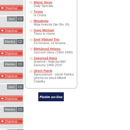
Walsh Steve
Daily Specials
Toyen
Ia Orana
Jazz
CD
Metalinda
Moja hviezda žije (No 16)
Gees Michael
There Is Home
Emil Viklický Trio
Klasika
CD
Za horama, za lesama...
Blehárová Helena
Jazzové útesy (1963-1990)
Zagorová Hana
Srdečně / Nejkrásnější
Klasika
CD
šansony 1968-2018
Ulrich Patrik
Šansonárium - písně Patrika
Ulricha na slova Miloně
Čepelky
Jazz
CD
Klasika
CD