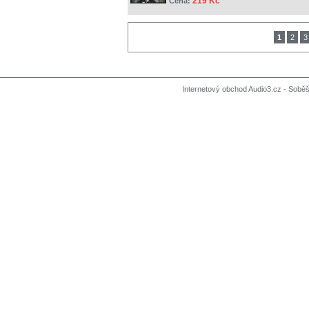
219 Kč
Cena:
1
2
3
Internetový obchod Audio3.cz - Soběši