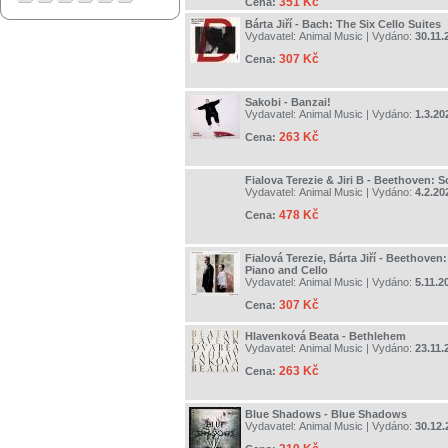
351 Kč
Cena:
Bárta Jiří - Bach: The Six Cello Suites
Vydavatel:
Animal Music
| Vydáno:
30.11.
307 Kč
Cena:
Sakobi - Banzai!
Vydavatel:
Animal Music
| Vydáno:
1.3.20
263 Kč
Cena:
Fialova Terezie & Jiri B - Beethoven: S
Vydavatel:
Animal Music
| Vydáno:
4.2.20
478 Kč
Cena:
Fialová Terezie, Bárta Jiří - Beethoven
Piano and Cello
Vydavatel:
Animal Music
| Vydáno:
5.11.2
307 Kč
Cena:
Hlavenková Beata - Bethlehem
Vydavatel:
Animal Music
| Vydáno:
23.11.
263 Kč
Cena:
Blue Shadows - Blue Shadows
Vydavatel:
Animal Music
| Vydáno:
30.12.