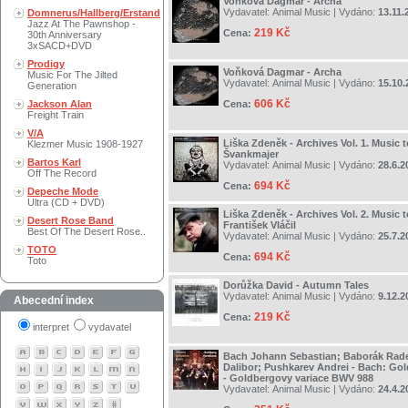
Voňková Dagmar - Archa
Vydavatel:
Animal Music
| Vydáno:
13.11.
Domnerus/Hallberg/Erstand
Jazz At The Pawnshop -
219 Kč
Cena:
30th Anniversary
3xSACD+DVD
Prodigy
Voňková Dagmar - Archa
Music For The Jilted
Vydavatel:
Animal Music
| Vydáno:
15.10.
Generation
606 Kč
Jackson Alan
Cena:
Freight Train
V/A
Liška Zdeněk - Archives Vol. 1. Music 
Klezmer Music 1908-1927
Švankmajer
Bartos Karl
Vydavatel:
Animal Music
| Vydáno:
28.6.2
Off The Record
694 Kč
Cena:
Depeche Mode
Ultra (CD + DVD)
Liška Zdeněk - Archives Vol. 2. Music 
Desert Rose Band
František Vláčil
Best Of The Desert Rose..
Vydavatel:
Animal Music
| Vydáno:
25.7.2
TOTO
694 Kč
Cena:
Toto
Dorůžka David - Autumn Tales
Vydavatel:
Animal Music
| Vydáno:
9.12.2
Abecední index
219 Kč
Cena:
interpret
vydavatel
Bach Johann Sebastian; Baborák Rade
Dalibor; Pushkarev Andrei - Bach: Gol
- Goldbergovy variace BWV 988
Vydavatel:
Animal Music
| Vydáno:
24.4.2