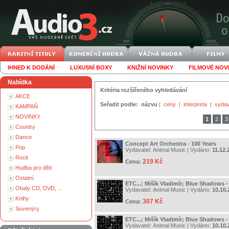
IHNED K DODÁNÍ
LUXUSNÍ BOXY
KNIŽNÍ NOVINKY
FILMOVÉ NOV
Nabídka
Kritéria rozšířeného vyhledávání
AKCE
Seřadit podle:
názvu
|
ceny
|
interpreta
|
vydav
KAMPAŇ
NOVINKY
1
2
3
Country
Dance
Concept Art Orchestra - 100 Years
Pop
Vydavatel:
Animal Music
| Vydáno:
11.12.
Rock
219 Kč
Cena:
Hudba pro děti
Ostatní
ETC...; Mišík Vladimír; Blue Shadows -
Obaly CD, DVD, ...
Vydavatel:
Animal Music
| Vydáno:
10.10.
Knihy
307 Kč
Cena:
Suvenýry
ETC...; Mišík Vladimír; Blue Shadows -
Vydavatel:
Animal Music
| Vydáno:
10.10.