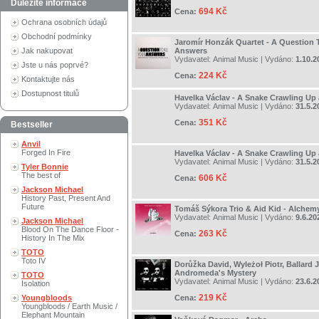
Důležité informace
694 Kč
Cena:
Ochrana osobních údajů
Obchodní podmínky
Jaromír Honzák Quartet - A Question T
Jak nakupovat
Answers
Vydavatel:
Animal Music
| Vydáno:
1.10.2
Jste u nás poprvé?
224 Kč
Cena:
Kontaktujte nás
Dostupnost titulů
Havelka Václav - A Snake Crawling Up
Vydavatel:
Animal Music
| Vydáno:
31.5.2
351 Kč
Cena:
Bestseller
Anvil
Forged In Fire
Havelka Václav - A Snake Crawling Up
Vydavatel:
Animal Music
| Vydáno:
31.5.2
Tyler Bonnie
The best of
606 Kč
Cena:
Jackson Michael
History Past, Present And
Future
Tomáš Sýkora Trio & Aid Kid - Alchem
Vydavatel:
Animal Music
| Vydáno:
9.6.20
Jackson Michael
Blood On The Dance Floor -
263 Kč
Cena:
History In The Mix
TOTO
Toto IV
Dorůžka David, Wyleżoł Piotr, Ballard J
Andromeda's Mystery
TOTO
Vydavatel:
Animal Music
| Vydáno:
23.6.2
Isolation
219 Kč
Youngbloods
Cena:
Youngbloods / Earth Music /
Elephant Mountain