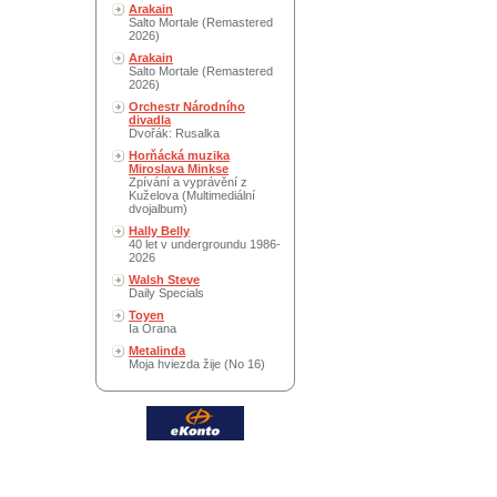
Arakain
Salto Mortale (Remastered
2026)
Arakain
Salto Mortale (Remastered
2026)
Orchestr Národního
divadla
Dvořák: Rusalka
Horňácká muzika
Miroslava Minkse
Zpívání a vyprávění z
Kuželova (Multimediální
dvojalbum)
Hally Belly
40 let v undergroundu 1986-
2026
Walsh Steve
Daily Specials
Toyen
Ia Orana
Metalinda
Moja hviezda žije (No 16)