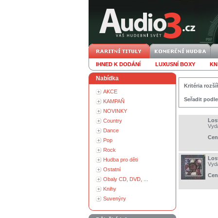
IHNED K DODÁNÍ
LUXUSNÍ BOXY
KN
Nabídka
Kritéria roz
AKCE
Seřadit podle
KAMPAŇ
NOVINKY
Los
Country
Vyd
Dance
Cen
Pop
Rock
Los
Hudba pro děti
Vyd
Ostatní
Cen
Obaly CD, DVD, ...
Knihy
Suvenýry