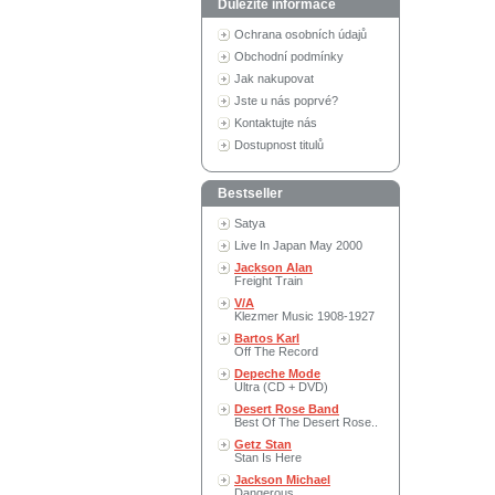
Důležité informace
Ochrana osobních údajů
Obchodní podmínky
Jak nakupovat
Jste u nás poprvé?
Kontaktujte nás
Dostupnost titulů
Bestseller
Satya
Live In Japan May 2000
Jackson Alan
Freight Train
V/A
Klezmer Music 1908-1927
Bartos Karl
Off The Record
Depeche Mode
Ultra (CD + DVD)
Desert Rose Band
Best Of The Desert Rose..
Getz Stan
Stan Is Here
Jackson Michael
Dangerous