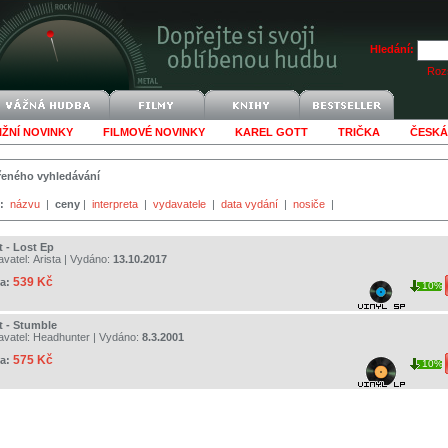
Hledání:
Rozš
IŽNÍ NOVINKY
FILMOVÉ NOVINKY
KAREL GOTT
TRIČKA
ČESKÁ
šířeného vyhledávání
:
názvu
|
ceny
|
interpreta
|
vydavatele
|
data vydání
|
nosiče
|
t - Lost Ep
avatel:
Arista
| Vydáno:
13.10.2017
539 Kč
a:
10%
t - Stumble
avatel:
Headhunter
| Vydáno:
8.3.2001
575 Kč
a:
10%