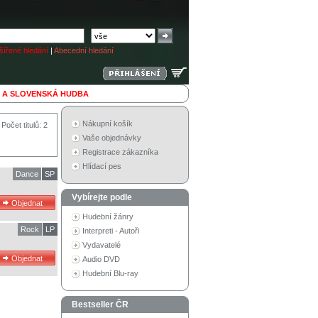
ířené hledání
|
Abecední hledání
 A SLOVENSKÁ HUDBA
Nákupní košík
Počet titulů: 2
Vaše objednávky
Registrace zákazníka
Hlídací pes
Dance
SP
Vybírejte podle
Hudební žánry
Rock
LP
Interpreti - Autoři
Vydavatelé
Audio DVD
Hudební Blu-ray
Bestseller ČR