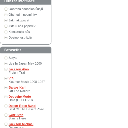
Důležité informace
Ochrana osobních údajů
Obchodní podmínky
Jak nakupovat
Jste u nás poprvé?
Kontaktujte nás
Dostupnost titulů
Bestseller
Satya
Live In Japan May 2000
Jackson Alan
Freight Train
V/A
Klezmer Music 1908-1927
Bartos Karl
Off The Record
Depeche Mode
Ultra (CD + DVD)
Desert Rose Band
Best Of The Desert Rose..
Getz Stan
Stan Is Here
Jackson Michael
Dangerous