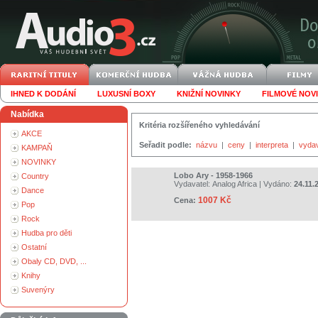
IHNED K DODÁNÍ
LUXUSNÍ BOXY
KNIŽNÍ NOVINKY
FILMOVÉ NOV
Nabídka
Kritéria rozšířeného vyhledávání
AKCE
Seřadit podle:
názvu
|
ceny
|
interpreta
|
vyda
KAMPAŇ
NOVINKY
Lobo Ary - 1958-1966
Country
Vydavatel:
Analog Africa
| Vydáno:
24.11.
Dance
1007 Kč
Cena:
Pop
Rock
Hudba pro děti
Ostatní
Obaly CD, DVD, ...
Knihy
Suvenýry