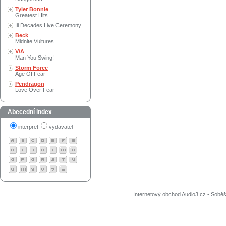
Tyler Bonnie
Greatest Hits
Iii Decades Live Ceremony
Beck
Midnite Vultures
V/A
Man You Swing!
Storm Force
Age Of Fear
Pendragon
Love Over Fear
Abecední index
interpret
vydavatel
Internetový obchod Audio3.cz - Soběši