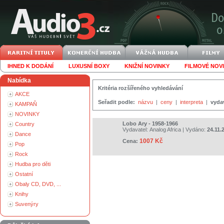
IHNED K DODÁNÍ
LUXUSNÍ BOXY
KNIŽNÍ NOVINKY
FILMOVÉ NOV
Nabídka
Kritéria rozšířeného vyhledávání
AKCE
Seřadit podle:
názvu
|
ceny
|
interpreta
|
vyda
KAMPAŇ
NOVINKY
Lobo Ary - 1958-1966
Country
Vydavatel:
Analog Africa
| Vydáno:
24.11.
Dance
1007 Kč
Cena:
Pop
Rock
Hudba pro děti
Ostatní
Obaly CD, DVD, ...
Knihy
Suvenýry