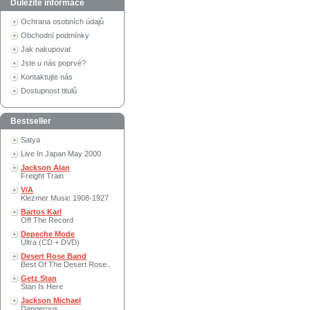
Důležité informace
Ochrana osobních údajů
Obchodní podmínky
Jak nakupovat
Jste u nás poprvé?
Kontaktujte nás
Dostupnost titulů
Bestseller
Satya
Live In Japan May 2000
Jackson Alan
Freight Train
V/A
Klezmer Music 1908-1927
Bartos Karl
Off The Record
Depeche Mode
Ultra (CD + DVD)
Desert Rose Band
Best Of The Desert Rose..
Getz Stan
Stan Is Here
Jackson Michael
Dangerous