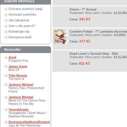
Důležité informace
Ochrana osobních údajů
Zimun - 7" Surreal
Vydavatel:
Vinyl Land
| Vydáno:
12.11.20
Obchodní podmínky
341 Kč
Cena:
Jak nakupovat
Jste u nás poprvé?
Kontaktujte nás
Cordeiro Felipe - 7" Lambada Alucind
Vydavatel:
Vinyl Land
| Vydáno:
3.9.2015
Dostupnost titulů
377 Kč
Cena:
Bestseller
Dead Lover's Twisted Hear - Dlth
Vydavatel:
Vinyl Land
| Vydáno:
12.11.20
Anvil
Forged In Fire
611 Kč
Cena:
James Gang
Best Of
Tyler Bonnie
The best of
Jackson Michael
History Past, Present And
Future
Jackson Michael
Blood On The Dance Floor -
History In The Mix
Youngbloods
Youngbloods / Earth Music /
Elephant Mountain
Domnerus/Hallberg/Erstand
Jazz At The Pawnshop -