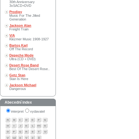
30th Anniversary
3xSACD+DVD
Prodigy
Music For The Jilted
Generation
Jackson Alan
Freight Train
V/A
Klezmer Music 1908-1927
Bartos Karl
Off The Record
Depeche Mode
Ultra (CD + DVD)
Desert Rose Band
Best Of The Desert Rose..
Getz Stan
Stan Is Here
Jackson Michael
Dangerous
Abecední index
interpret
vydavatel