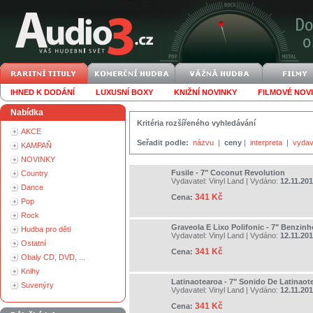
IHNED K DODÁNÍ
LUXUSNÍ BOXY
KNIŽNÍ NOVINKY
FILMOVÉ NOV
Nabídka
Kritéria rozšířeného vyhledávání
AKCE
Seřadit podle:
názvu
|
ceny
|
interpreta
|
vydav
KAMPAŇ
NOVINKY
Fusile - 7" Coconut Revolution
Country
Vydavatel:
Vinyl Land
| Vydáno:
12.11.20
Dance
341 Kč
Cena:
Pop
Rock
Graveola E Lixo Polifonic - 7" Benzinh
Hudba pro děti
Vydavatel:
Vinyl Land
| Vydáno:
12.11.20
Ostatní
341 Kč
Cena:
Obaly CD, DVD, ...
Knihy
Latinaotearoa - 7" Sonido De Latinaot
Suvenýry
Vydavatel:
Vinyl Land
| Vydáno:
12.11.20
341 Kč
Cena: