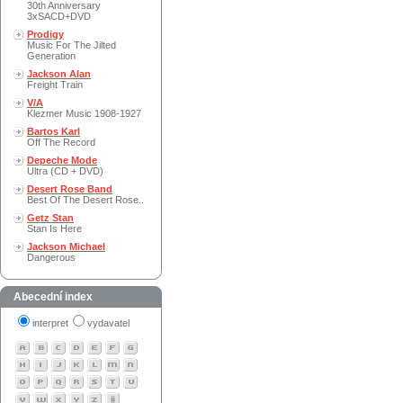
30th Anniversary
3xSACD+DVD
Prodigy
Music For The Jilted
Generation
Jackson Alan
Freight Train
V/A
Klezmer Music 1908-1927
Bartos Karl
Off The Record
Depeche Mode
Ultra (CD + DVD)
Desert Rose Band
Best Of The Desert Rose..
Getz Stan
Stan Is Here
Jackson Michael
Dangerous
Abecední index
interpret
vydavatel