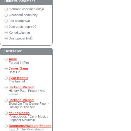
Důležité informace
Ochrana osobních údajů
Obchodní podmínky
Jak nakupovat
Jste u nás poprvé?
Kontaktujte nás
Dostupnost titulů
Bestseller
Anvil
Forged In Fire
James Gang
Best Of
Tyler Bonnie
The best of
Jackson Michael
History Past, Present And
Future
Jackson Michael
Blood On The Dance Floor -
History In The Mix
Youngbloods
Youngbloods / Earth Music /
Elephant Mountain
Domnerus/Hallberg/Erstand
Jazz At The Pawnshop -