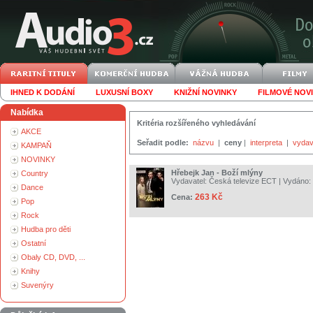
IHNED K DODÁNÍ
LUXUSNÍ BOXY
KNIŽNÍ NOVINKY
FILMOVÉ NOV
Nabídka
Kritéria rozšířeného vyhledávání
AKCE
Seřadit podle:
názvu
|
ceny
|
interpreta
|
vydav
KAMPAŇ
NOVINKY
Hřebejk Jan - Boží mlýny
Country
Vydavatel:
Česká televize ECT
| Vydáno:
Dance
263 Kč
Cena:
Pop
Rock
Hudba pro děti
Ostatní
Obaly CD, DVD, ...
Knihy
Suvenýry