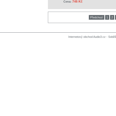
746 Kč
Cena:
Předchozí
1
2
Internetový obchod Audio3.cz - Soběši