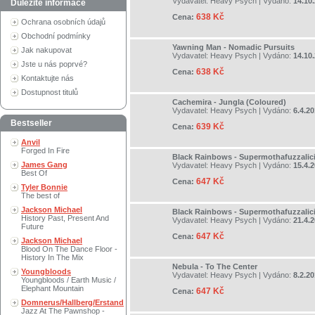
Vydavatel:
Heavy Psych
| Vydáno:
14.10
Důležité informace
638 Kč
Cena:
Ochrana osobních údajů
Obchodní podmínky
Yawning Man - Nomadic Pursuits
Jak nakupovat
Vydavatel:
Heavy Psych
| Vydáno:
14.10
Jste u nás poprvé?
638 Kč
Cena:
Kontaktujte nás
Dostupnost titulů
Cachemira - Jungla (Coloured)
Vydavatel:
Heavy Psych
| Vydáno:
6.4.2
Bestseller
639 Kč
Cena:
Anvil
Forged In Fire
Black Rainbows - Supermothafuzzalic
James Gang
Vydavatel:
Heavy Psych
| Vydáno:
15.4.
Best Of
647 Kč
Cena:
Tyler Bonnie
The best of
Jackson Michael
Black Rainbows - Supermothafuzzalic
History Past, Present And
Vydavatel:
Heavy Psych
| Vydáno:
21.4.
Future
647 Kč
Cena:
Jackson Michael
Blood On The Dance Floor -
History In The Mix
Nebula - To The Center
Youngbloods
Vydavatel:
Heavy Psych
| Vydáno:
8.2.2
Youngbloods / Earth Music /
Elephant Mountain
647 Kč
Cena:
Domnerus/Hallberg/Erstand
Jazz At The Pawnshop -