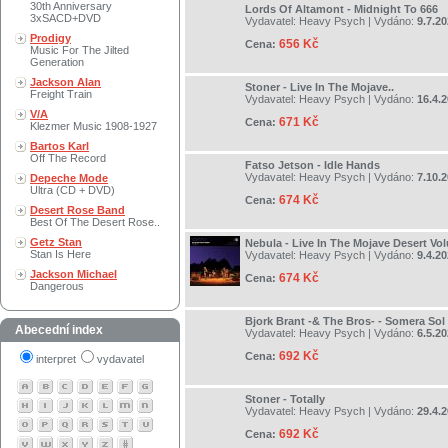
30th Anniversary
Lords Of Altamont - Midnight To 666
3xSACD+DVD
Vydavatel:
Heavy Psych
| Vydáno:
9.7.2
Prodigy
656 Kč
Cena:
Music For The Jilted
Generation
Jackson Alan
Stoner - Live In The Mojave..
Freight Train
Vydavatel:
Heavy Psych
| Vydáno:
16.4.
V/A
671 Kč
Cena:
Klezmer Music 1908-1927
Bartos Karl
Off The Record
Fatso Jetson - Idle Hands
Vydavatel:
Heavy Psych
| Vydáno:
7.10.
Depeche Mode
Ultra (CD + DVD)
674 Kč
Cena:
Desert Rose Band
Best Of The Desert Rose..
Getz Stan
Nebula - Live In The Mojave Desert Vo
Stan Is Here
Vydavatel:
Heavy Psych
| Vydáno:
9.4.2
Jackson Michael
674 Kč
Cena:
Dangerous
Bjork Brant -& The Bros- - Somera Sol
Abecední index
Vydavatel:
Heavy Psych
| Vydáno:
6.5.2
692 Kč
Cena:
interpret
vydavatel
Stoner - Totally
Vydavatel:
Heavy Psych
| Vydáno:
29.4.
692 Kč
Cena: