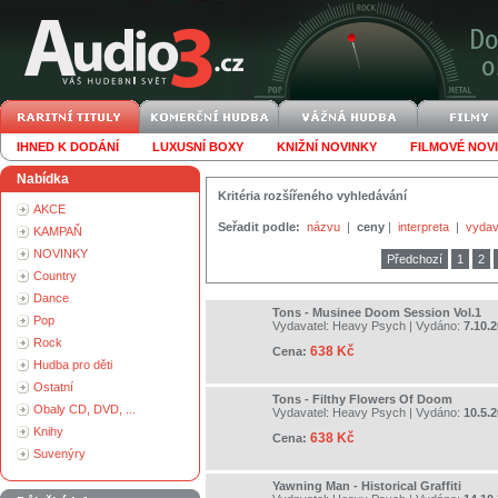
IHNED K DODÁNÍ
LUXUSNÍ BOXY
KNIŽNÍ NOVINKY
FILMOVÉ NOV
Nabídka
Kritéria rozšířeného vyhledávání
AKCE
Seřadit podle:
názvu
|
ceny
|
interpreta
|
vydav
KAMPAŇ
NOVINKY
Předchozí
1
2
Country
Dance
Tons - Musinee Doom Session Vol.1
Pop
Vydavatel:
Heavy Psych
| Vydáno:
7.10.
Rock
638 Kč
Cena:
Hudba pro děti
Ostatní
Tons - Filthy Flowers Of Doom
Obaly CD, DVD, ...
Vydavatel:
Heavy Psych
| Vydáno:
10.5.
Knihy
638 Kč
Cena:
Suvenýry
Yawning Man - Historical Graffiti