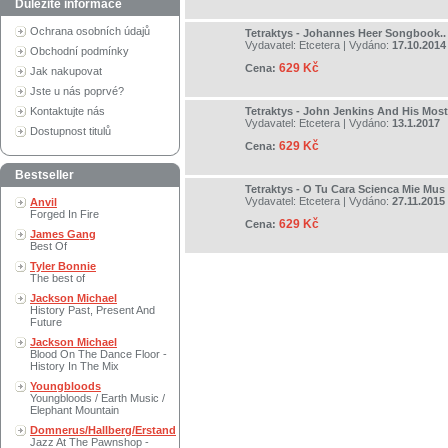
Důležité informace
Ochrana osobních údajů
Tetraktys - Johannes Heer Songbook..
Vydavatel:
Etcetera
| Vydáno:
17.10.2014
Obchodní podmínky
629 Kč
Cena:
Jak nakupovat
Jste u nás poprvé?
Kontaktujte nás
Tetraktys - John Jenkins And His Most
Vydavatel:
Etcetera
| Vydáno:
13.1.2017
Dostupnost titulů
629 Kč
Cena:
Bestseller
Tetraktys - O Tu Cara Scienca Mie Mus
Vydavatel:
Etcetera
| Vydáno:
27.11.2015
Anvil
Forged In Fire
629 Kč
Cena:
James Gang
Best Of
Tyler Bonnie
The best of
Jackson Michael
History Past, Present And
Future
Jackson Michael
Blood On The Dance Floor -
History In The Mix
Youngbloods
Youngbloods / Earth Music /
Elephant Mountain
Domnerus/Hallberg/Erstand
Jazz At The Pawnshop -