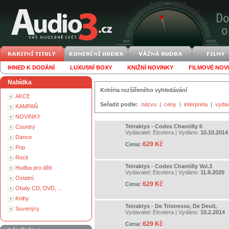
IHNED K DODÁNÍ
LUXUSNÍ BOXY
KNIŽNÍ NOVINKY
FILMOVÉ NOV
Nabídka
Kritéria rozšířeného vyhledávání
AKCE
Seřadit podle:
názvu
|
ceny
|
interpreta
|
vyda
KAMPAŇ
NOVINKY
Tetraktys - Codex Chantilly Ii
Country
Vydavatel:
Etcetera
| Vydáno:
10.10.2014
Dance
629 Kč
Cena:
Pop
Rock
Tetraktys - Codex Chantilly Vol.3
Hudba pro děti
Vydavatel:
Etcetera
| Vydáno:
11.9.2020
Ostatní
629 Kč
Cena:
Obaly CD, DVD, ...
Knihy
Tetraktys - De Tristresse, De Deuil,
Suvenýry
Vydavatel:
Etcetera
| Vydáno:
10.2.2014
629 Kč
Cena: