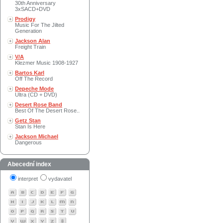
30th Anniversary
3xSACD+DVD
Prodigy
Music For The Jilted
Generation
Jackson Alan
Freight Train
V/A
Klezmer Music 1908-1927
Bartos Karl
Off The Record
Depeche Mode
Ultra (CD + DVD)
Desert Rose Band
Best Of The Desert Rose..
Getz Stan
Stan Is Here
Jackson Michael
Dangerous
Abecední index
interpret
vydavatel