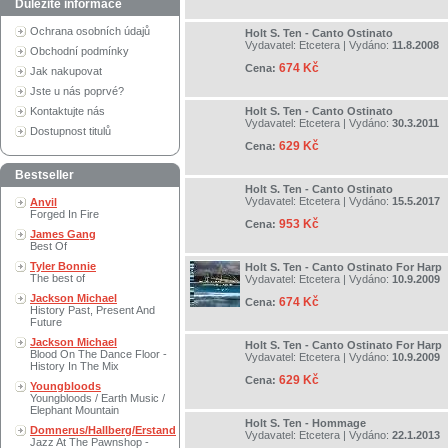
Důležité informace
Ochrana osobních údajů
Holt S. Ten - Canto Ostinato
Vydavatel:
Etcetera
| Vydáno:
11.8.2008
Obchodní podmínky
674 Kč
Cena:
Jak nakupovat
Jste u nás poprvé?
Kontaktujte nás
Holt S. Ten - Canto Ostinato
Vydavatel:
Etcetera
| Vydáno:
30.3.2011
Dostupnost titulů
629 Kč
Cena:
Bestseller
Holt S. Ten - Canto Ostinato
Vydavatel:
Etcetera
| Vydáno:
15.5.2017
Anvil
Forged In Fire
953 Kč
Cena:
James Gang
Best Of
Tyler Bonnie
Holt S. Ten - Canto Ostinato For Harp
The best of
Vydavatel:
Etcetera
| Vydáno:
10.9.2009
Jackson Michael
674 Kč
Cena:
History Past, Present And
Future
Jackson Michael
Holt S. Ten - Canto Ostinato For Harp
Blood On The Dance Floor -
Vydavatel:
Etcetera
| Vydáno:
10.9.2009
History In The Mix
629 Kč
Cena:
Youngbloods
Youngbloods / Earth Music /
Elephant Mountain
Holt S. Ten - Hommage
Domnerus/Hallberg/Erstand
Vydavatel:
Etcetera
| Vydáno:
22.1.2013
Jazz At The Pawnshop -