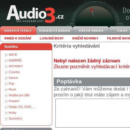
IHNED K DODÁNÍ
LUXUSNÍ BOXY
KNIŽNÍ NOVINKY
FILMOVÉ NOV
Kritéria vyhledávání
Nabídka
AKCE
Nebyl nalezen žádný záznam
KAMPAŇ
Zkuste pozměnit vyhledávací kritér
NOVINKY
Country
Dance
Poptávka
Pop
Ze zahraničí Vám můžeme dodat i t
Rock
prosím o jaký titul máte zájem a
Hudba pro děti
Ostatní
Obaly CD, DVD, ...
Knihy
Suvenýry