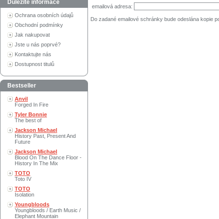
Důležité informace
emailová adresa:
Ochrana osobních údajů
Do zadané emailové schránky bude odeslána kopie p
Obchodní podmínky
Jak nakupovat
Jste u nás poprvé?
Kontaktujte nás
Dostupnost titulů
Bestseller
Anvil
Forged In Fire
Tyler Bonnie
The best of
Jackson Michael
History Past, Present And
Future
Jackson Michael
Blood On The Dance Floor -
History In The Mix
TOTO
Toto IV
TOTO
Isolation
Youngbloods
Youngbloods / Earth Music /
Elephant Mountain