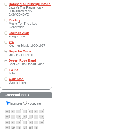
Domnerus/Hallberg/Erstand
Jazz At The Pawnshop -
30th Anniversary
3xSACD+DVD
Prodigy
Music For The Jilted
Generation
Jackson Alan
Freight Train
V/A
Klezmer Music 1908-1927
Depeche Mode
Ultra (CD + DVD)
Desert Rose Band
Best Of The Desert Rose..
TOTO
Toto
Getz Stan
Stan Is Here
Abecední index
interpret
vydavatel