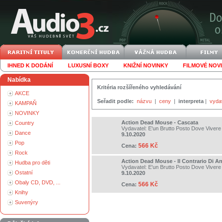
IHNED K DODÁNÍ
LUXUSNÍ BOXY
KNIŽNÍ NOVINKY
FILMOVÉ NOV
Nabídka
Kritéria rozšířeného vyhledávání
AKCE
Seřadit podle:
názvu
|
ceny
|
interpreta
|
vyda
KAMPAŇ
NOVINKY
Action Dead Mouse - Cascata
Country
Vydavatel:
E'un Brutto Posto Dove Vivere
Dance
9.10.2020
Pop
566 Kč
Cena:
Rock
Action Dead Mouse - Il Contrario Di A
Hudba pro děti
Vydavatel:
E'un Brutto Posto Dove Vivere
Ostatní
9.10.2020
Obaly CD, DVD, ...
566 Kč
Cena:
Knihy
Suvenýry