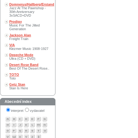
Domnerus/Hallberg/Erstand
Jazz At The Pawnshop -
30th Anniversary
3xSACD+DVD
Prodigy
Music For The Jilted
Generation
Jackson Alan
Freight Train
V/A
Klezmer Music 1908-1927
Depeche Mode
Ultra (CD + DVD)
Desert Rose Band
Best Of The Desert Rose..
TOTO
Toto
Getz Stan
Stan Is Here
Abecední index
interpret
vydavatel