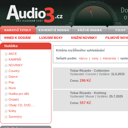
IHNED K DODÁNÍ
LUXUSNÍ BOXY
KNIŽNÍ NOVINKY
FILMOVÉ NOV
Nabídka
Kritéria rozšířeného vyhledávání
AKCE
Seřadit podle:
názvu
|
ceny
|
interpreta
|
vyda
KAMPAŇ
NOVINKY
Tobar Ricardo - Collection
Country
Vydavatel:
Cocoon
| Vydáno:
11.5.2015
Dance
296 Kč
Cena:
Pop
Rock
Tobar Ricardo - Knitting
Hudba pro děti
Vydavatel:
Musar
| Vydáno:
25.7.2025
Ostatní
557 Kč
Cena:
Obaly CD, DVD, ...
Knihy
Suvenýry