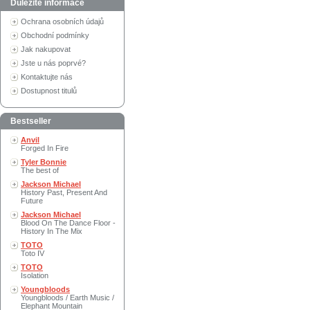
Důležité informace
Ochrana osobních údajů
Obchodní podmínky
Jak nakupovat
Jste u nás poprvé?
Kontaktujte nás
Dostupnost titulů
Bestseller
Anvil
Forged In Fire
Tyler Bonnie
The best of
Jackson Michael
History Past, Present And
Future
Jackson Michael
Blood On The Dance Floor -
History In The Mix
TOTO
Toto IV
TOTO
Isolation
Youngbloods
Youngbloods / Earth Music /
Elephant Mountain