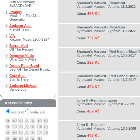
30th Anniversary
Shaman's Harvest - Rebelator
3xSACD+DVD
Vydavatel:
Mascot
| Vydáno:
11.3.2022
Prodigy
458 Kč
Cena:
Music For The Jilted
Generation
Jackson Alan
Shaman's Harvest - Rebelator
Freight Train
Vydavatel:
Mascot
| Vydáno:
11.3.2022
V/A
737 Kč
Cena:
Klezmer Music 1908-1927
Bartos Karl
Off The Record
Shaman's Harvest - Red Hands Black 
Vydavatel:
Mascot
| Vydáno:
13.7.2017
Depeche Mode
Ultra (CD + DVD)
233 Kč
Cena:
Desert Rose Band
Best Of The Desert Rose..
Getz Stan
Shaman's Harvest - Red Hands Black 
Stan Is Here
Vydavatel:
Mascot
| Vydáno:
13.7.2017
Jackson Michael
494 Kč
Cena:
Dangerous
John 5 - Remixploitation
Abecední index
Vydavatel:
Mascot
| Vydáno:
8.5.2009
467 Kč
Cena:
interpret
vydavatel
John 5 - Requiem
Vydavatel:
Mascot
| Vydáno:
13.6.2008
467 Kč
Cena: