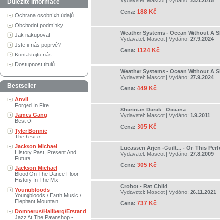
Vydavatel:
Mascot
| Vydáno:
23.4.2015
Důležité informace
188 Kč
Cena:
Ochrana osobních údajů
Obchodní podmínky
Weather Systems - Ocean Without A S
Jak nakupovat
Vydavatel:
Mascot
| Vydáno:
27.9.2024
Jste u nás poprvé?
1124 Kč
Cena:
Kontaktujte nás
Dostupnost titulů
Weather Systems - Ocean Without A S
Vydavatel:
Mascot
| Vydáno:
27.9.2024
Bestseller
449 Kč
Cena:
Anvil
Forged In Fire
Sherinian Derek - Oceana
James Gang
Vydavatel:
Mascot
| Vydáno:
1.9.2011
Best Of
305 Kč
Cena:
Tyler Bonnie
The best of
Jackson Michael
Lucassen Arjen -Guilt... - On This Perf
History Past, Present And
Vydavatel:
Mascot
| Vydáno:
27.8.2009
Future
305 Kč
Cena:
Jackson Michael
Blood On The Dance Floor -
History In The Mix
Crobot - Rat Child
Youngbloods
Vydavatel:
Mascot
| Vydáno:
26.11.2021
Youngbloods / Earth Music /
Elephant Mountain
737 Kč
Cena:
Domnerus/Hallberg/Erstand
Jazz At The Pawnshop -