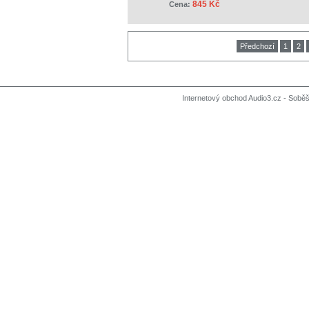
845 Kč
Cena:
Předchozí
1
2
Internetový obchod Audio3.cz - Soběši