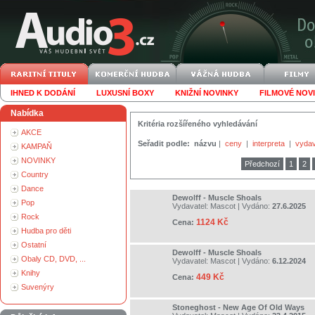
IHNED K DODÁNÍ
LUXUSNÍ BOXY
KNIŽNÍ NOVINKY
FILMOVÉ NOV
Nabídka
Kritéria rozšířeného vyhledávání
AKCE
Seřadit podle:
názvu
|
ceny
|
interpreta
|
vydav
KAMPAŇ
NOVINKY
Předchozí
1
2
Country
Dance
Dewolff - Muscle Shoals
Pop
Vydavatel:
Mascot
| Vydáno:
27.6.2025
Rock
1124 Kč
Cena:
Hudba pro děti
Ostatní
Dewolff - Muscle Shoals
Obaly CD, DVD, ...
Vydavatel:
Mascot
| Vydáno:
6.12.2024
Knihy
449 Kč
Cena:
Suvenýry
Stoneghost - New Age Of Old Ways