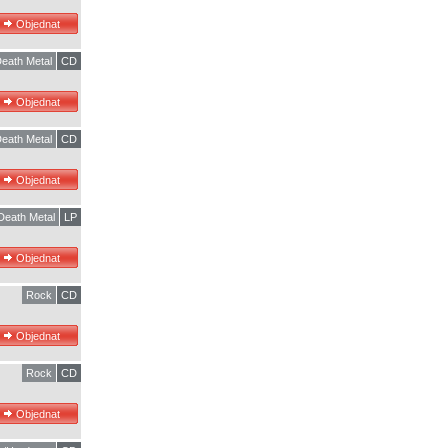
eath Metal
CD
eath Metal
CD
Death Metal
LP
Rock
CD
Rock
CD