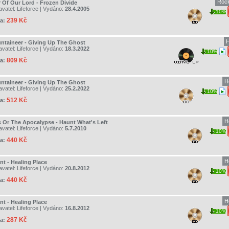
Roc
r Of Our Lord - Frozen Divide
avatel:
Lifeforce
| Vydáno:
28.4.2005
10%
239 Kč
a:
H
ntaineer - Giving Up The Ghost
avatel:
Lifeforce
| Vydáno:
18.3.2022
10%
809 Kč
a:
H
ntaineer - Giving Up The Ghost
avatel:
Lifeforce
| Vydáno:
25.2.2022
10%
512 Kč
a:
H
s Or The Apocalypse - Haunt What's Left
avatel:
Lifeforce
| Vydáno:
5.7.2010
10%
440 Kč
a:
H
nt - Healing Place
avatel:
Lifeforce
| Vydáno:
20.8.2012
10%
440 Kč
a:
H
nt - Healing Place
avatel:
Lifeforce
| Vydáno:
16.8.2012
10%
287 Kč
a: