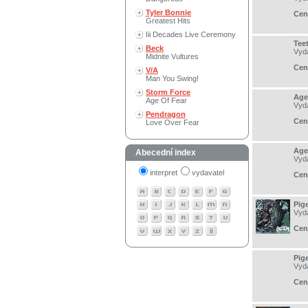
Tyler Bonnie
Cen
Greatest Hits
Iii Decades Live Ceremony
Tee
Beck
Vyd
Midnite Vultures
Cen
V/A
Man You Swing!
Storm Force
Age
Age Of Fear
Vyd
Pendragon
Cen
Love Over Fear
Age
Abecední index
Vyd
interpret
vydavatel
Cen
Pig
Vyd
Cen
Pig
Vyd
Cen