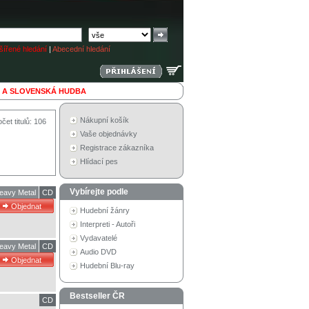
ířené hledání
|
Abecední hledání
 A SLOVENSKÁ HUDBA
Nákupní košík
čet titulů: 106
Vaše objednávky
Registrace zákazníka
Hlídací pes
Vybírejte podle
eavy Metal
CD
Hudební žánry
Interpreti - Autoři
Vydavatelé
eavy Metal
CD
Audio DVD
Hudební Blu-ray
Bestseller ČR
CD