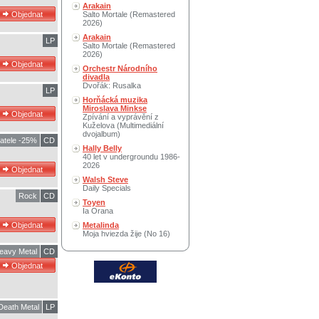
Arakain
Salto Mortale (Remastered
2026)
Arakain
LP
Salto Mortale (Remastered
2026)
Orchestr Národního
divadla
Dvořák: Rusalka
LP
Horňácká muzika
Miroslava Minkse
Zpívání a vyprávění z
Kuželova (Multimediální
dvojalbum)
atele -25%
CD
Hally Belly
40 let v undergroundu 1986-
2026
Walsh Steve
Daily Specials
Rock
CD
Toyen
Ia Orana
Metalinda
Moja hviezda žije (No 16)
eavy Metal
CD
Death Metal
LP