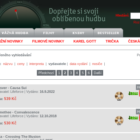
Hledání:
Rozš
IŽNÍ NOVINKY
FILMOVÉ NOVINKY
KAREL GOTT
TRIČKA
ČESKÁ
šířeného vyhledávání
Po
:
názvu
|
ceny
|
interpreta
|
vydavatele
|
data vydání
|
nosiče
|
Předchozí
1
2
3
4
5
6
Další
H
sver - Causa Sui
avatel:
Lifeforce
| Vydáno:
16.9.2022
10%
539 Kč
a:
H
methee - Convalescence
avatel:
Lifeforce
| Vydáno:
12.10.2018
10%
530 Kč
a:
a - Crossing The Illusion