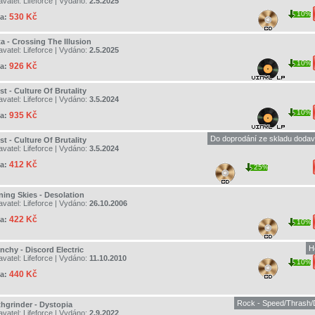
avatel:
Lifeforce
| Vydáno:
2.5.2025
10%
530 Kč
a:
a - Crossing The Illusion
avatel:
Lifeforce
| Vydáno:
2.5.2025
10%
926 Kč
a:
t - Culture Of Brutality
avatel:
Lifeforce
| Vydáno:
3.5.2024
10%
935 Kč
a:
Do doprodání ze skladu dodav
t - Culture Of Brutality
avatel:
Lifeforce
| Vydáno:
3.5.2024
412 Kč
a:
25%
ning Skies - Desolation
avatel:
Lifeforce
| Vydáno:
26.10.2006
422 Kč
a:
10%
H
nchy - Discord Electric
avatel:
Lifeforce
| Vydáno:
11.10.2010
10%
440 Kč
a:
Rock - Speed/Thrash/
thgrinder - Dystopia
avatel:
Lifeforce
| Vydáno:
2.9.2022