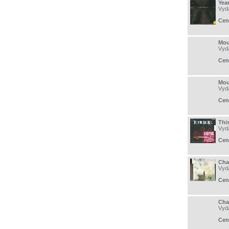
Yea
Vyd
Cen
Mou
Vyd
Cen
Mou
Vyd
Cen
Thi
Vyd
Cen
Cha
Vyd
Cen
Cha
Vyd
Cen