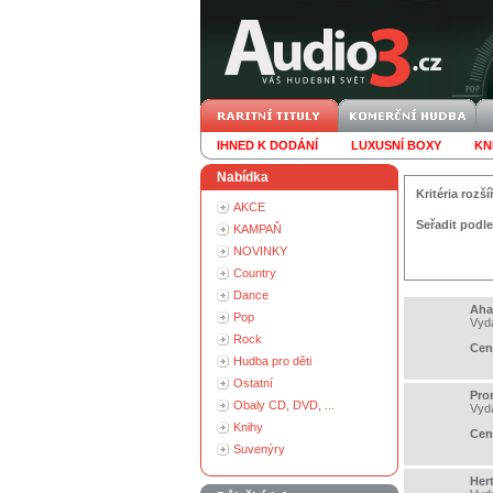
IHNED K DODÁNÍ
LUXUSNÍ BOXY
KN
Nabídka
Kritéria roz
AKCE
Seřadit podle
KAMPAŇ
NOVINKY
Country
Dance
Aha
Pop
Vyd
Rock
Cen
Hudba pro děti
Ostatní
Pro
Obaly CD, DVD, ...
Vyd
Knihy
Cen
Suvenýry
Hert