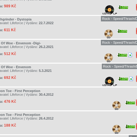
989 Kč
a:
10%
Rock - Speed/Thrash/D
thgrinder - Dystopia
avatel:
Lifeforce
| Vydáno:
22.7.2022
611 Kč
a:
10%
Rock - Speed/Thrash/D
 Of Woe - Envenom -Digi-
avatel:
Lifeforce
| Vydáno:
26.2.2021
512 Kč
a:
10%
Rock - Speed/Thrash/
 Of Woe - Envenom
avatel:
Lifeforce
| Vydáno:
5.3.2021
692 Kč
a:
10%
eon Toe - First Perception
avatel:
Lifeforce
| Vydáno:
30.4.2012
476 Kč
a:
10%
eon Toe - First Perception
avatel:
Lifeforce
| Vydáno:
26.4.2012
188 Kč
a:
10%