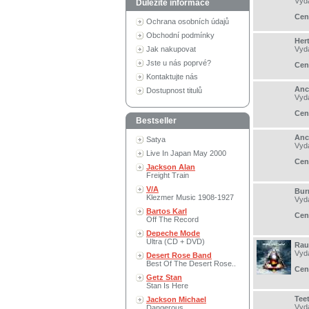
Vyd
Důležité informace
Cen
Ochrana osobních údajů
Obchodní podmínky
Hert
Jak nakupovat
Vyd
Jste u nás poprvé?
Cen
Kontaktujte nás
Ancs
Dostupnost titulů
Vyd
Cen
Bestseller
Ancs
Satya
Vyd
Live In Japan May 2000
Cen
Jackson Alan
Freight Train
V/A
Bur
Klezmer Music 1908-1927
Vyd
Bartos Karl
Cen
Off The Record
Depeche Mode
Ultra (CD + DVD)
Rau
Vyd
Desert Rose Band
Best Of The Desert Rose..
Cen
Getz Stan
Stan Is Here
Tee
Jackson Michael
Vyd
Dangerous