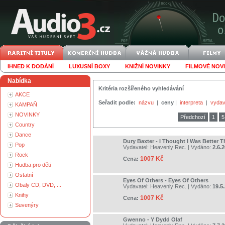
IHNED K DODÁNÍ
LUXUSNÍ BOXY
KNIŽNÍ NOVINKY
FILMOVÉ NOV
Nabídka
Kritéria rozšířeného vyhledávání
AKCE
Seřadit podle:
názvu
|
ceny
|
interpreta
|
vydav
KAMPAŇ
NOVINKY
Předchozí
1
5
Country
Dance
Dury Baxter - I Thought I Was Better 
Pop
Vydavatel:
Heavenly Rec.
| Vydáno:
2.6.
Rock
1007 Kč
Cena:
Hudba pro děti
Ostatní
Eyes Of Others - Eyes Of Others
Obaly CD, DVD, ...
Vydavatel:
Heavenly Rec.
| Vydáno:
19.5
Knihy
1007 Kč
Cena:
Suvenýry
Gwenno - Y Dydd Olaf