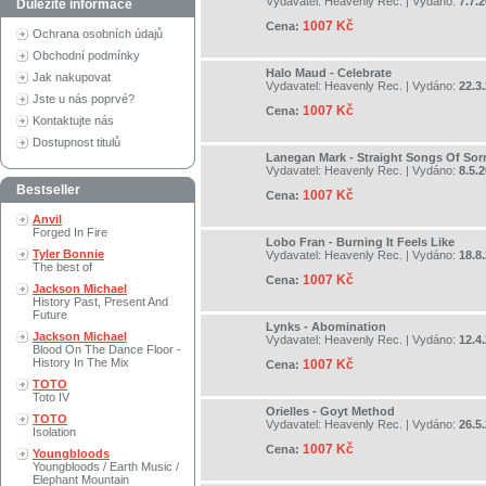
Vydavatel:
Heavenly Rec.
| Vydáno:
7.7.
Důležité informace
1007 Kč
Cena:
Ochrana osobních údajů
Obchodní podmínky
Halo Maud - Celebrate
Jak nakupovat
Vydavatel:
Heavenly Rec.
| Vydáno:
22.3
Jste u nás poprvé?
1007 Kč
Cena:
Kontaktujte nás
Dostupnost titulů
Lanegan Mark - Straight Songs Of So
Vydavatel:
Heavenly Rec.
| Vydáno:
8.5.
Bestseller
1007 Kč
Cena:
Anvil
Forged In Fire
Lobo Fran - Burning It Feels Like
Tyler Bonnie
Vydavatel:
Heavenly Rec.
| Vydáno:
18.8
The best of
1007 Kč
Cena:
Jackson Michael
History Past, Present And
Future
Lynks - Abomination
Jackson Michael
Vydavatel:
Heavenly Rec.
| Vydáno:
12.4
Blood On The Dance Floor -
History In The Mix
1007 Kč
Cena:
TOTO
Toto IV
Orielles - Goyt Method
TOTO
Vydavatel:
Heavenly Rec.
| Vydáno:
26.5
Isolation
1007 Kč
Cena:
Youngbloods
Youngbloods / Earth Music /
Elephant Mountain