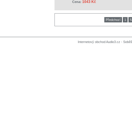
1043 Kč
Cena:
Předchozí
1
5
Internetový obchod Audio3.cz - Soběši