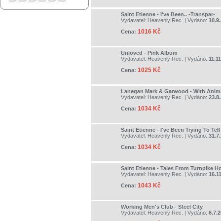
Saint Etienne - I've Been.. -Transpar-
Vydavatel:
Heavenly Rec.
| Vydáno:
10.9
1016 Kč
Cena:
Unloved - Pink Album
Vydavatel:
Heavenly Rec.
| Vydáno:
11.1
1025 Kč
Cena:
Lanegan Mark & Garwood - With Anim
Vydavatel:
Heavenly Rec.
| Vydáno:
23.8
1034 Kč
Cena:
Saint Etienne - I've Been Trying To Tel
Vydavatel:
Heavenly Rec.
| Vydáno:
31.7
1034 Kč
Cena:
Saint Etienne - Tales From Turnpike H
Vydavatel:
Heavenly Rec.
| Vydáno:
16.1
1043 Kč
Cena:
Working Men's Club - Steel City
Vydavatel:
Heavenly Rec.
| Vydáno:
6.7.