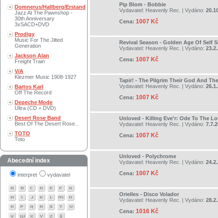
Pip Blom - Bobbie
Domnerus/Hallberg/Erstand
Vydavatel:
Heavenly Rec.
| Vydáno:
20.1
Jazz At The Pawnshop -
30th Anniversary
1007 Kč
Cena:
3xSACD+DVD
Prodigy
Music For The Jilted
Revival Season - Golden Age Of Self S
Generation
Vydavatel:
Heavenly Rec.
| Vydáno:
23.2
Jackson Alan
1007 Kč
Cena:
Freight Train
V/A
Klezmer Music 1908-1927
Tapir! - The Pilgrim Their God And Th
Vydavatel:
Heavenly Rec.
| Vydáno:
26.1
Bartos Karl
Off The Record
1007 Kč
Cena:
Depeche Mode
Ultra (CD + DVD)
Desert Rose Band
Unloved - Killing Eve'r: Ode To The Lo
Best Of The Desert Rose..
Vydavatel:
Heavenly Rec.
| Vydáno:
7.7.
TOTO
1007 Kč
Cena:
Toto
Unloved - Polychrome
Abecední index
Vydavatel:
Heavenly Rec.
| Vydáno:
24.2
1007 Kč
Cena:
interpret
vydavatel
Orielles - Disco Volador
Vydavatel:
Heavenly Rec.
| Vydáno:
28.2
1016 Kč
Cena: