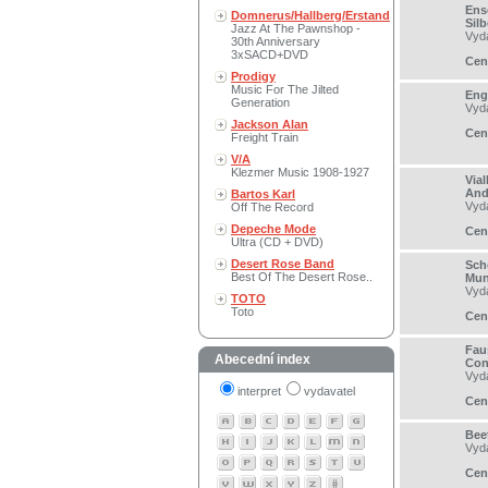
Ens
Domnerus/Hallberg/Erstand
Sil
Jazz At The Pawnshop -
Vyd
30th Anniversary
3xSACD+DVD
Cen
Prodigy
Music For The Jilted
Eng
Generation
Vyd
Jackson Alan
Cen
Freight Train
V/A
Klezmer Music 1908-1927
Vial
And
Bartos Karl
Vyd
Off The Record
Depeche Mode
Cen
Ultra (CD + DVD)
Desert Rose Band
Sch
Best Of The Desert Rose..
Mun
Vyd
TOTO
Toto
Cen
Fau
Abecední index
Con
Vyd
interpret
vydavatel
Cen
Bee
Vyd
Cen