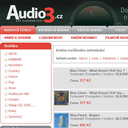
IHNED K DODÁNÍ
LUXUSNÍ BOXY
KNIŽNÍ NOVINKY
FILMOVÉ NOV
Nabídka
Kritéria rozšířeného vyhledávání
AKCE
Seřadit podle:
názvu
|
ceny
|
interpreta
|
vyda
KAMPAŇ
NOVINKY
Blue Cheer - What Doesn't Kill You ?
Country
Vydavatel:
Evangeline
| Vydáno:
10.9.200
Dance
377 Kč
Cena:
Pop
Rock
Blue Cheer - What Doesn't Kill You...
Hudba pro děti
Vydavatel:
Evangeline
| Vydáno:
10.9.200
Ostatní
377 Kč
Cena:
Obaly CD, DVD, ...
Knihy
Blue Floyd - Begins
Suvenýry
Vydavatel:
Evangeline
| Vydáno:
28.7.200
602 Kč
Cena: