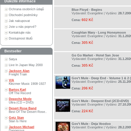
Důležité informace
Ochrana osobních údajů
Blue Floyd - Begins
Vydavatel:
Evangeline
| Vydáno:
28.7.200
Obchodní podmínky
602 Kč
Cena:
Jak nakupovat
Jste u nás poprvé?
Kontaktujte nás
Coughlan Mary - Long Honeymoon
Vydavatel:
Evangeline
| Vydáno:
31.1.202
Dostupnost titulů
305 Kč
Cena:
Bestseller
Go Go Market - Hotel San Jose
Vydavatel:
Evangeline
| Vydáno:
31.1.202
Satya
Live In Japan May 2000
305 Kč
Cena:
Jackson Alan
Freight Train
Gov't Mule - Deep End - Volume 1 & 2 
V/A
Vydavatel:
Evangeline
| Vydáno:
25.11.20
Klezmer Music 1908-1927
206 Kč
Cena:
Bartos Karl
Off The Record
Depeche Mode
Gov't Mule - Deepest End (2CD+DVD)
Ultra (CD + DVD)
Vydavatel:
Evangeline
| Vydáno:
27.10.20
Desert Rose Band
224 Kč
Cena:
Best Of The Desert Rose..
Getz Stan
Stan Is Here
Gov't Mule - Deja Voodoo
Jackson Michael
Vydavatel:
Evangeline
| Vydáno:
28.2.200
Dangerous