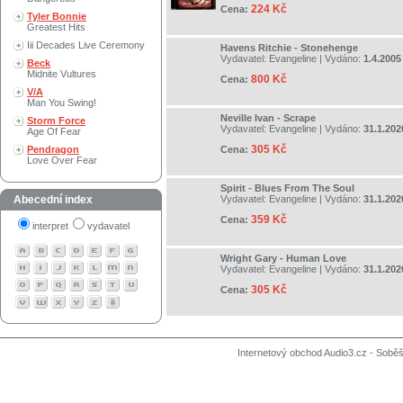
224 Kč
Cena:
Tyler Bonnie
Greatest Hits
Iii Decades Live Ceremony
Havens Ritchie - Stonehenge
Vydavatel:
Evangeline
| Vydáno:
1.4.2005
Beck
Midnite Vultures
800 Kč
Cena:
V/A
Man You Swing!
Neville Ivan - Scrape
Storm Force
Vydavatel:
Evangeline
| Vydáno:
31.1.202
Age Of Fear
305 Kč
Pendragon
Cena:
Love Over Fear
Spirit - Blues From The Soul
Abecední index
Vydavatel:
Evangeline
| Vydáno:
31.1.202
359 Kč
Cena:
interpret
vydavatel
Wright Gary - Human Love
Vydavatel:
Evangeline
| Vydáno:
31.1.202
305 Kč
Cena:
Internetový obchod Audio3.cz - Soběši