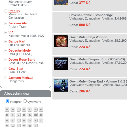
30th Anniversary
377 Kč
Cena:
3xSACD+DVD
Prodigy
Music For The Jilted
Havens Ritchie - Stonehenge
Generation
Vydavatel:
Evangeline
| Vydáno:
1.4.2005
Jackson Alan
800 Kč
Cena:
Freight Train
V/A
Klezmer Music 1908-1927
Gov't Mule - Deja Voodoo
Vydavatel:
Evangeline
| Vydáno:
28.2.200
Bartos Karl
Off The Record
224 Kč
Cena:
Depeche Mode
Ultra (CD + DVD)
Gov't Mule - Deepest End (2CD+DVD)
Desert Rose Band
Vydavatel:
Evangeline
| Vydáno:
27.10.20
Best Of The Desert Rose..
Getz Stan
224 Kč
Cena:
Stan Is Here
Jackson Michael
Dangerous
Gov't Mule - Deep End - Volume 1 & 2 
Vydavatel:
Evangeline
| Vydáno:
25.11.20
206 Kč
Cena:
Abecední index
interpret
vydavatel