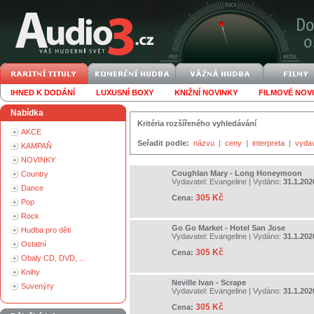
IHNED K DODÁNÍ
LUXUSNÍ BOXY
KNIŽNÍ NOVINKY
FILMOVÉ NOV
Nabídka
Kritéria rozšířeného vyhledávání
AKCE
Seřadit podle:
názvu
|
ceny
|
interpreta
|
vyda
KAMPAŇ
NOVINKY
Coughlan Mary - Long Honeymoon
Country
Vydavatel:
Evangeline
| Vydáno:
31.1.202
Dance
305 Kč
Cena:
Pop
Rock
Go Go Market - Hotel San Jose
Hudba pro děti
Vydavatel:
Evangeline
| Vydáno:
31.1.202
Ostatní
305 Kč
Cena:
Obaly CD, DVD, ...
Knihy
Neville Ivan - Scrape
Suvenýry
Vydavatel:
Evangeline
| Vydáno:
31.1.202
305 Kč
Cena: