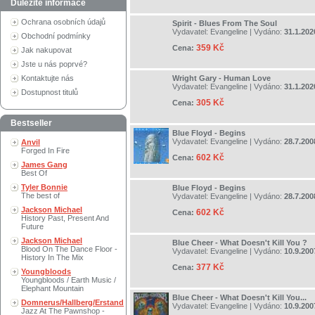
Důležité informace
Ochrana osobních údajů
Spirit - Blues From The Soul
Vydavatel:
Evangeline
| Vydáno:
31.1.202
Obchodní podmínky
359 Kč
Cena:
Jak nakupovat
Jste u nás poprvé?
Kontaktujte nás
Wright Gary - Human Love
Vydavatel:
Evangeline
| Vydáno:
31.1.202
Dostupnost titulů
305 Kč
Cena:
Bestseller
Blue Floyd - Begins
Vydavatel:
Evangeline
| Vydáno:
28.7.200
Anvil
Forged In Fire
602 Kč
Cena:
James Gang
Best Of
Tyler Bonnie
Blue Floyd - Begins
The best of
Vydavatel:
Evangeline
| Vydáno:
28.7.200
Jackson Michael
602 Kč
Cena:
History Past, Present And
Future
Jackson Michael
Blue Cheer - What Doesn't Kill You ?
Blood On The Dance Floor -
Vydavatel:
Evangeline
| Vydáno:
10.9.200
History In The Mix
377 Kč
Cena:
Youngbloods
Youngbloods / Earth Music /
Elephant Mountain
Blue Cheer - What Doesn't Kill You...
Domnerus/Hallberg/Erstand
Vydavatel:
Evangeline
| Vydáno:
10.9.200
Jazz At The Pawnshop -