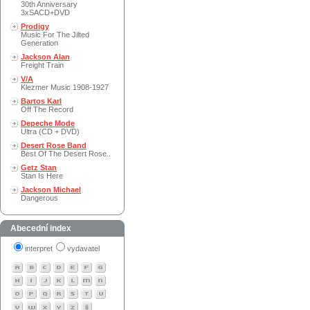
30th Anniversary
3xSACD+DVD
Prodigy
Music For The Jilted
Generation
Jackson Alan
Freight Train
V/A
Klezmer Music 1908-1927
Bartos Karl
Off The Record
Depeche Mode
Ultra (CD + DVD)
Desert Rose Band
Best Of The Desert Rose..
Getz Stan
Stan Is Here
Jackson Michael
Dangerous
Abecední index
interpret
vydavatel