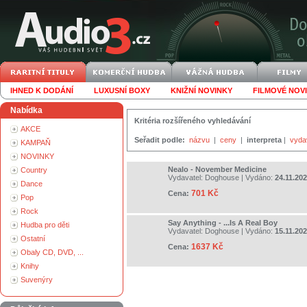
IHNED K DODÁNÍ
LUXUSNÍ BOXY
KNIŽNÍ NOVINKY
FILMOVÉ NOV
Nabídka
Kritéria rozšířeného vyhledávání
AKCE
Seřadit podle:
názvu
|
ceny
|
interpreta
|
vyda
KAMPAŇ
NOVINKY
Nealo - November Medicine
Country
Vydavatel:
Doghouse
| Vydáno:
24.11.20
Dance
701 Kč
Cena:
Pop
Rock
Say Anything - ...Is A Real Boy
Hudba pro děti
Vydavatel:
Doghouse
| Vydáno:
15.11.20
Ostatní
1637 Kč
Cena:
Obaly CD, DVD, ...
Knihy
Suvenýry