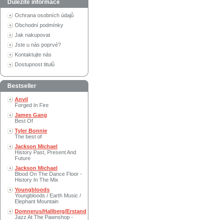
Důležité informace
Ochrana osobních údajů
Obchodní podmínky
Jak nakupovat
Jste u nás poprvé?
Kontaktujte nás
Dostupnost titulů
Bestseller
Anvil
Forged In Fire
James Gang
Best Of
Tyler Bonnie
The best of
Jackson Michael
History Past, Present And
Future
Jackson Michael
Blood On The Dance Floor -
History In The Mix
Youngbloods
Youngbloods / Earth Music /
Elephant Mountain
Domnerus/Hallberg/Erstand
Jazz At The Pawnshop -