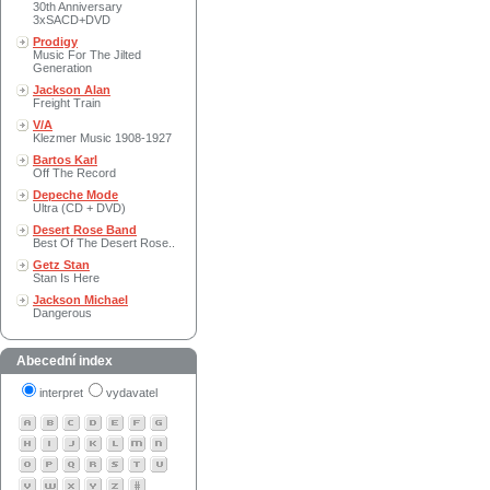
30th Anniversary
3xSACD+DVD
Prodigy
Music For The Jilted
Generation
Jackson Alan
Freight Train
V/A
Klezmer Music 1908-1927
Bartos Karl
Off The Record
Depeche Mode
Ultra (CD + DVD)
Desert Rose Band
Best Of The Desert Rose..
Getz Stan
Stan Is Here
Jackson Michael
Dangerous
Abecední index
interpret
vydavatel