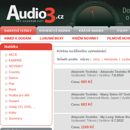
IHNED K DODÁNÍ
LUXUSNÍ BOXY
KNIŽNÍ NOVINKY
FILMOVÉ NOV
Nabídka
Kritéria rozšířeného vyhledávání
AKCE
Seřadit podle:
názvu
|
ceny
|
interpreta
|
vydav
KAMPAŇ
NOVINKY
Akiyoshi Toshiko - Akiyoshi Toshiko R
Country
Vydavatel:
Tokum
| Vydáno:
7.8.2024
Dance
665 Kč
Cena:
Pop
Rock
Akiyoshi Toshiko - Many Sides Of Tos
Hudba pro děti
Vydavatel:
Universal Music Japan
| Vydá
Ostatní
683 Kč
Cena:
Obaly CD, DVD, ...
Knihy
Akiyoshi Toshiko - My Long Yellow R
Suvenýry
Vydavatel:
Tokum
| Vydáno:
6.7.2022
1169 Kč
Cena: