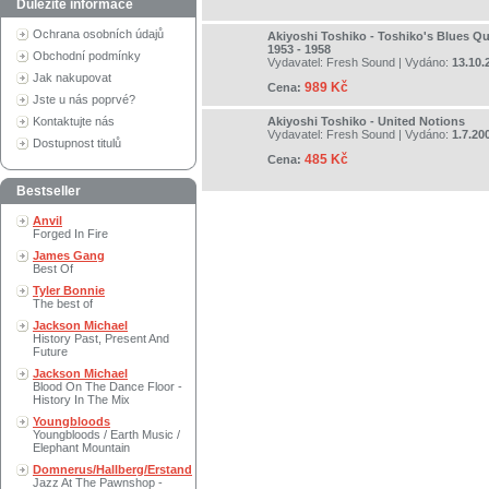
Důležité informace
Ochrana osobních údajů
Akiyoshi Toshiko - Toshiko's Blues Qu
1953 - 1958
Obchodní podmínky
Vydavatel:
Fresh Sound
| Vydáno:
13.10.
Jak nakupovat
989 Kč
Cena:
Jste u nás poprvé?
Kontaktujte nás
Akiyoshi Toshiko - United Notions
Vydavatel:
Fresh Sound
| Vydáno:
1.7.20
Dostupnost titulů
485 Kč
Cena:
Bestseller
Anvil
Forged In Fire
James Gang
Best Of
Tyler Bonnie
The best of
Jackson Michael
History Past, Present And
Future
Jackson Michael
Blood On The Dance Floor -
History In The Mix
Youngbloods
Youngbloods / Earth Music /
Elephant Mountain
Domnerus/Hallberg/Erstand
Jazz At The Pawnshop -