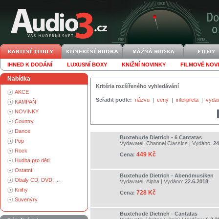
IHNED K DODÁNÍ
LUXUSNÍ BOXY
KNIŽNÍ NOVINKY
FILMOVÉ NOV
Nabídka
Kritéria rozšířeného vyhledávání
AKCE
Seřadit podle:
názvu
|
ceny
|
interpreta
|
vyda
KAMPAŇ
NOVINKY
Country
Dance
Buxtehude Dietrich - 6 Cantatas
Pop
Vydavatel:
Channel Classics
| Vydáno:
24
Rock
449 Kč
Cena:
Hudba pro děti
Ostatní
Buxtehude Dietrich - Abendmusiken
Obaly CD, DVD, ...
Vydavatel:
Alpha
| Vydáno:
22.6.2018
Knihy
728 Kč
Cena:
Suvenýry
Buxtehude Dietrich - Cantatas