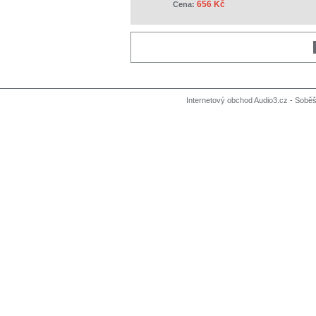
656 Kč
Cena:
Internetový obchod Audio3.cz - Soběši