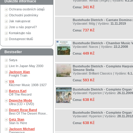
Vydavatel:
Veritas (virgin)
| Vydáno:
6.2.2
Důležité informace
341 Kč
Cena:
Ochrana osobních údajů
Obchodní podmínky
Buxtehude Dietrich - Cantate Domino:.
Jak nakupovat
Vydavatel:
Mdg
| Vydáno:
11.11.2019
Jste u nás poprvé?
737 Kč
Cena:
Kontaktujte nás
Dostupnost titulů
Buxtehude Dietrich - Chamber Music V
Vydavatel:
Naxos
| Vydáno:
22.2.2008
Bestseller
449 Kč
Cena:
Satya
Live In Japan May 2000
Buxtehude Dietrich - Complete Harpsi
Simone Stella
Jackson Alan
Vydavatel:
Brilliant Classics
| Vydáno:
6.1
Freight Train
593 Kč
Cena:
V/A
Klezmer Music 1908-1927
Buxtehude Dietrich - Complete Organ 
Bartos Karl
Vydavatel:
Hyperion
| Vydáno:
26.11.2009
Off The Record
638 Kč
Cena:
Depeche Mode
Ultra (CD + DVD)
Desert Rose Band
Buxtehude Dietrich - Complete Organ 
Best Of The Desert Rose..
Vydavatel:
Hyperion
| Vydáno:
28.11.2012
Getz Stan
638 Kč
Stan Is Here
Cena:
Jackson Michael
Dangerous