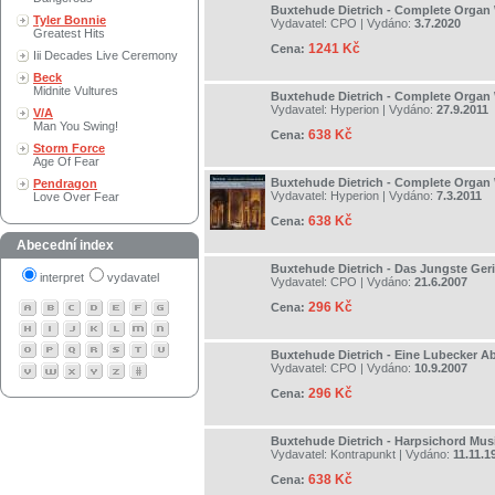
Buxtehude Dietrich - Complete Organ 
Tyler Bonnie
Vydavatel:
CPO
| Vydáno:
3.7.2020
Greatest Hits
1241 Kč
Cena:
Iii Decades Live Ceremony
Beck
Midnite Vultures
Buxtehude Dietrich - Complete Organ 
Vydavatel:
Hyperion
| Vydáno:
27.9.2011
V/A
Man You Swing!
638 Kč
Cena:
Storm Force
Age Of Fear
Buxtehude Dietrich - Complete Organ 
Pendragon
Vydavatel:
Hyperion
| Vydáno:
7.3.2011
Love Over Fear
638 Kč
Cena:
Abecední index
Buxtehude Dietrich - Das Jungste Ger
interpret
vydavatel
Vydavatel:
CPO
| Vydáno:
21.6.2007
296 Kč
Cena:
Buxtehude Dietrich - Eine Lubecker 
Vydavatel:
CPO
| Vydáno:
10.9.2007
296 Kč
Cena:
Buxtehude Dietrich - Harpsichord Mus
Vydavatel:
Kontrapunkt
| Vydáno:
11.11.1
638 Kč
Cena: