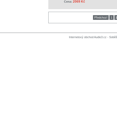
2069 Kč
Cena:
Předchozí
1
Internetový obchod Audio3.cz - Soběši