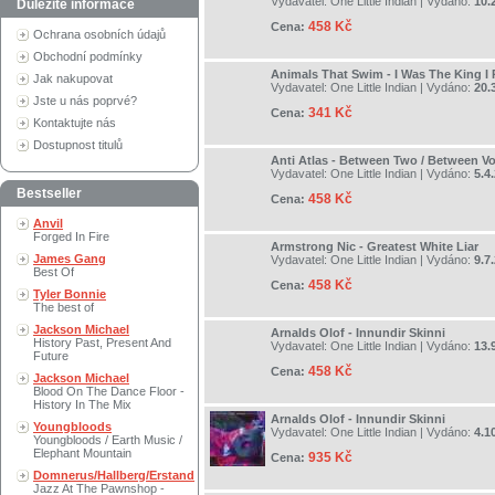
Vydavatel:
One Little Indian
| Vydáno:
10.
Důležité informace
458 Kč
Cena:
Ochrana osobních údajů
Obchodní podmínky
Animals That Swim - I Was The King I 
Jak nakupovat
Vydavatel:
One Little Indian
| Vydáno:
20.
Jste u nás poprvé?
341 Kč
Cena:
Kontaktujte nás
Dostupnost titulů
Anti Atlas - Between Two / Between V
Vydavatel:
One Little Indian
| Vydáno:
5.4
Bestseller
458 Kč
Cena:
Anvil
Forged In Fire
Armstrong Nic - Greatest White Liar
James Gang
Vydavatel:
One Little Indian
| Vydáno:
9.7
Best Of
458 Kč
Cena:
Tyler Bonnie
The best of
Jackson Michael
Arnalds Olof - Innundir Skinni
History Past, Present And
Vydavatel:
One Little Indian
| Vydáno:
13.
Future
458 Kč
Cena:
Jackson Michael
Blood On The Dance Floor -
History In The Mix
Arnalds Olof - Innundir Skinni
Youngbloods
Vydavatel:
One Little Indian
| Vydáno:
4.1
Youngbloods / Earth Music /
Elephant Mountain
935 Kč
Cena:
Domnerus/Hallberg/Erstand
Jazz At The Pawnshop -