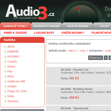
IHNED K DODÁNÍ
LUXUSNÍ BOXY
KNIŽNÍ NOVINKY
FILMOVÉ NOV
Nabídka
Kritéria rozšířeného vyhledávání
AKCE
Seřadit podle:
názvu
|
ceny
|
interpreta
|
vyda
KAMPAŇ
NOVINKY
Předchozí
1
Country
Dance
Ali Kelli - Psychic Cat
Pop
Vydavatel:
One Little Indian
| Vydáno:
17.
Rock
341 Kč
Cena:
Hudba pro děti
Ostatní
Ali Kelli - Rocking Horse
Obaly CD, DVD, ...
Vydavatel:
One Little Indian
| Vydáno:
24.
Knihy
458 Kč
Cena:
Suvenýry
Ali Kelli - Tigermouth