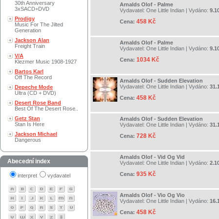
30th Anniversary
Arnalds Olof - Palme
3xSACD+DVD
Vydavatel:
One Little Indian
| Vydáno:
9.1
Prodigy
458 Kč
Cena:
Music For The Jilted
Generation
Jackson Alan
Arnalds Olof - Palme
Freight Train
Vydavatel:
One Little Indian
| Vydáno:
9.1
V/A
1034 Kč
Cena:
Klezmer Music 1908-1927
Bartos Karl
Off The Record
Arnalds Olof - Sudden Elevation
Vydavatel:
One Little Indian
| Vydáno:
31.
Depeche Mode
Ultra (CD + DVD)
458 Kč
Cena:
Desert Rose Band
Best Of The Desert Rose..
Getz Stan
Arnalds Olof - Sudden Elevation
Stan Is Here
Vydavatel:
One Little Indian
| Vydáno:
31.
Jackson Michael
728 Kč
Cena:
Dangerous
Arnalds Olof - Vid Og Vid
Abecední index
Vydavatel:
One Little Indian
| Vydáno:
2.1
935 Kč
Cena:
interpret
vydavatel
Arnalds Olof - Vio Og Vio
Vydavatel:
One Little Indian
| Vydáno:
16.
458 Kč
Cena: