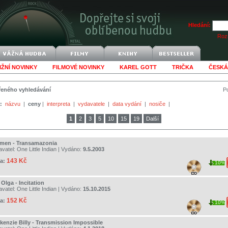
Hledání:
Rozš
IŽNÍ NOVINKY
FILMOVÉ NOVINKY
KAREL GOTT
TRIČKA
ČESKÁ
šířeného vyhledávání
Po
:
názvu
|
ceny
|
interpreta
|
vydavatele
|
data vydání
|
nosiče
|
1
2
3
5
10
15
19
Další
men - Transamazonia
avatel:
One Little Indian
| Vydáno:
9.5.2003
143 Kč
a:
10%
 Olga - Incitation
avatel:
One Little Indian
| Vydáno:
15.10.2015
152 Kč
a:
10%
kenzie Billy - Transmission Impossible