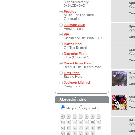
30th Anniversary
Björ
3xSACD+DVD
Vyd
Prodigy
Cen
Music For The Jilted
Generation
Jackson Alan
Bjö
Freight Train
Vyd
V/A
Cen
Klezmer Music 1908-1927
Bartos Karl
Off The Record
Cra
Vyd
Depeche Mode
Ultra (CD + DVD)
Cen
Desert Rose Band
Best Of The Desert Rose..
Getz Stan
Que
Stan Is Here
Vyd
Jackson Michael
Cen
Dangerous
Asob
Abecední index
Vyd
Cen
interpret
vydavatel
Biki
Vyd
Cen