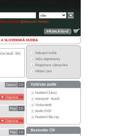
ířené hledání
|
Abecední hledání
 A SLOVENSKÁ HUDBA
Nákupní košík
čet titulů: 364
Vaše objednávky
Registrace zákazníka
Hlídací pes
Vybírejte podle
Dance
CD
Hudební žánry
Interpreti - Autoři
Vydavatelé
Pop
CD
Audio DVD
Hudební Blu-ray
Bestseller ČR
Pop
CD