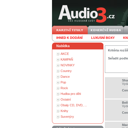
IHNED K DODÁNÍ
LUXUSNÍ BOXY
KN
Nabídka
Kritéria roz
AKCE
Seřadit podle
KAMPAŇ
NOVINKY
Country
Dance
Sha
Pop
Vyd
Rock
Cen
Hudba pro děti
Ostatní
Bell
Obaly CD, DVD, ...
Vyd
Knihy
Cen
Suvenýry
Mac