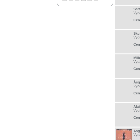
Sart
Vyd
Cen
Sku
Vyd
Cen
Mil
Vyd
Cen
Ásg
Vyd
Cen
Ala
Vyd
Cen
Ásge
Vyd