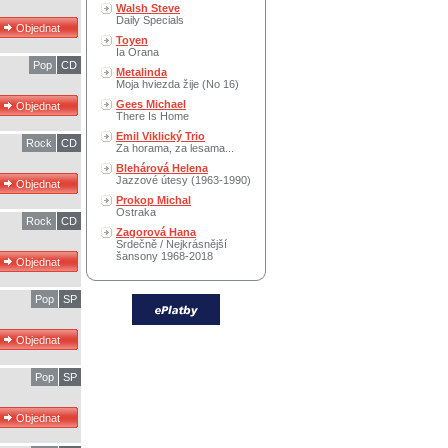
Walsh Steve
Daily Specials
Toyen
Ia Orana
Pop
CD
Metalinda
Moja hviezda žije (No 16)
Gees Michael
There Is Home
Emil Viklický Trio
Rock
CD
Za horama, za lesama...
Blehárová Helena
Jazzové útesy (1963-1990)
Prokop Michal
Ostraka
Rock
CD
Zagorová Hana
Srdečně / Nejkrásnější
šansony 1968-2018
Pop
SP
Pop
SP