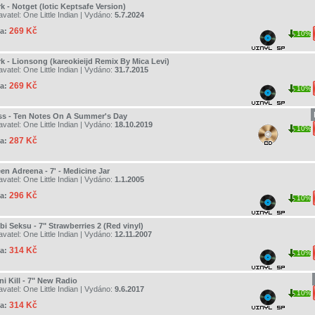
k - Notget (lotic Keptsafe Version)
avatel:
One Little Indian
| Vydáno:
5.7.2024
269 Kč
a:
10%
rk - Lionsong (kareokieijd Remix By Mica Levi)
avatel:
One Little Indian
| Vydáno:
31.7.2015
269 Kč
a:
10%
ss - Ten Notes On A Summer's Day
avatel:
One Little Indian
| Vydáno:
18.10.2019
10%
287 Kč
a:
en Adreena - 7' - Medicine Jar
avatel:
One Little Indian
| Vydáno:
1.1.2005
296 Kč
a:
10%
i Seksu - 7" Strawberries 2 (Red vinyl)
avatel:
One Little Indian
| Vydáno:
12.11.2007
314 Kč
a:
10%
ni Kill - 7" New Radio
avatel:
One Little Indian
| Vydáno:
9.6.2017
10%
314 Kč
a: