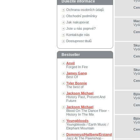
Vyd
Důležité informace
Cen
Ochrana osobních údajů
Obchodní podmínky
Mac
Jak nakupovat
Vyd
Jste u nás poprvé?
Cen
Kontaktujte nás
Dostupnost titulů
Sku
Vyd
Bestseller
Cen
Anvil
Forged In Fire
Sku
James Gang
Vyd
Best Of
Cen
Tyler Bonnie
The best of
Jackson Michael
Bjö
History Past, Present And
Vyd
Future
Cen
Jackson Michael
Blood On The Dance Floor -
History In The Mix
Bjö
Youngbloods
Vyd
Youngbloods / Earth Music /
Elephant Mountain
Cen
Domnerus/Hallberg/Erstand
Jazz At The Pawnshop -