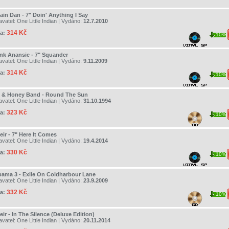
ain Dan - 7" Doin' Anything I Say
avatel:
One Little Indian
| Vydáno:
12.7.2010
314 Kč
a:
10%
nk Anansie - 7" Squander
avatel:
One Little Indian
| Vydáno:
9.11.2009
314 Kč
a:
10%
k & Honey Band - Round The Sun
avatel:
One Little Indian
| Vydáno:
31.10.1994
323 Kč
a:
10%
eir - 7" Here It Comes
avatel:
One Little Indian
| Vydáno:
19.4.2014
330 Kč
a:
10%
bama 3 - Exile On Coldharbour Lane
avatel:
One Little Indian
| Vydáno:
23.9.2009
332 Kč
a:
10%
ir - In The Silence (Deluxe Edition)
avatel:
One Little Indian
| Vydáno:
20.11.2014