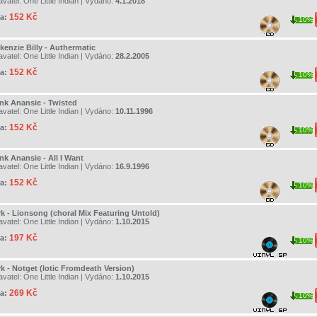
avatel:
One Little Indian
| Vydáno:
4.1.2018
152 Kč
a:
10%
kenzie Billy - Authermatic
avatel:
One Little Indian
| Vydáno:
28.2.2005
152 Kč
a:
10%
nk Anansie - Twisted
avatel:
One Little Indian
| Vydáno:
10.11.1996
152 Kč
a:
10%
nk Anansie - All I Want
avatel:
One Little Indian
| Vydáno:
16.9.1996
152 Kč
a:
10%
rk - Lionsong (choral Mix Featuring Untold)
avatel:
One Little Indian
| Vydáno:
1.10.2015
197 Kč
a:
10%
rk - Notget (lotic Fromdeath Version)
avatel:
One Little Indian
| Vydáno:
1.10.2015
269 Kč
a:
10%