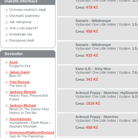
Vydavatel:
One Little Indian
| Vydáno:
11.
Důležité informace
478 Kč
Cena:
Ochrana osobních údajů
Obchodní podmínky
Samaris - Silkidrangar
Jak nakupovat
Vydavatel:
One Little Indian
| Vydáno:
1.5
Jste u nás poprvé?
458 Kč
Cena:
Kontaktujte nás
Dostupnost titulů
Samaris - Silkidrangar
Vydavatel:
One Little Indian
| Vydáno:
1.5
Bestseller
935 Kč
Cena:
Anvil
Forged In Fire
Kane A.R. - Sixty Nine
James Gang
Vydavatel:
One Little Indian
| Vydáno:
7.6
Best Of
341 Kč
Cena:
Tyler Bonnie
The best of
Jackson Michael
Ackroyd Poppy - Sketches -Hq/Downl
History Past, Present And
Vydavatel:
One Little Indian
| Vydáno:
6.1
Future
1034 Kč
Cena:
Jackson Michael
Blood On The Dance Floor -
History In The Mix
Ackroyd Poppy - Sketches
Youngbloods
Vydavatel:
One Little Indian
| Vydáno:
14.
Youngbloods / Earth Music /
Elephant Mountain
458 Kč
Cena:
Domnerus/Hallberg/Erstand
Jazz At The Pawnshop -