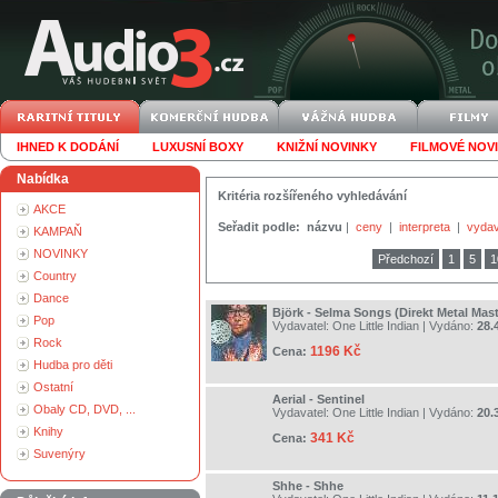
IHNED K DODÁNÍ
LUXUSNÍ BOXY
KNIŽNÍ NOVINKY
FILMOVÉ NOV
Nabídka
Kritéria rozšířeného vyhledávání
AKCE
Seřadit podle:
názvu
|
ceny
|
interpreta
|
vydav
KAMPAŇ
NOVINKY
Předchozí
1
5
1
Country
Dance
Björk - Selma Songs (Direkt Metal Mast
Pop
Vydavatel:
One Little Indian
| Vydáno:
28.
Rock
1196 Kč
Cena:
Hudba pro děti
Ostatní
Aerial - Sentinel
Obaly CD, DVD, ...
Vydavatel:
One Little Indian
| Vydáno:
20.
Knihy
341 Kč
Cena:
Suvenýry
Shhe - Shhe