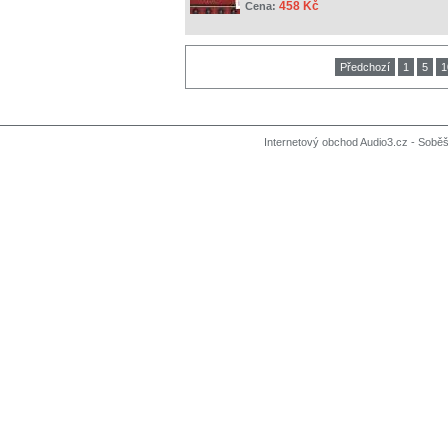
458 Kč
Cena:
Předchozí
1
5
1
Internetový obchod Audio3.cz - Soběši