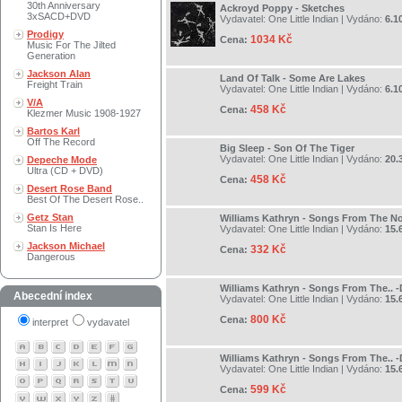
30th Anniversary
Ackroyd Poppy - Sketches
3xSACD+DVD
Vydavatel:
One Little Indian
| Vydáno:
6.1
Prodigy
1034 Kč
Cena:
Music For The Jilted
Generation
Jackson Alan
Land Of Talk - Some Are Lakes
Freight Train
Vydavatel:
One Little Indian
| Vydáno:
6.1
V/A
458 Kč
Cena:
Klezmer Music 1908-1927
Bartos Karl
Off The Record
Big Sleep - Son Of The Tiger
Vydavatel:
One Little Indian
| Vydáno:
20.
Depeche Mode
Ultra (CD + DVD)
458 Kč
Cena:
Desert Rose Band
Best Of The Desert Rose..
Getz Stan
Williams Kathryn - Songs From The No
Stan Is Here
Vydavatel:
One Little Indian
| Vydáno:
15.
Jackson Michael
332 Kč
Cena:
Dangerous
Williams Kathryn - Songs From The.. -
Abecední index
Vydavatel:
One Little Indian
| Vydáno:
15.
800 Kč
Cena:
interpret
vydavatel
Williams Kathryn - Songs From The.. -
Vydavatel:
One Little Indian
| Vydáno:
15.
599 Kč
Cena: