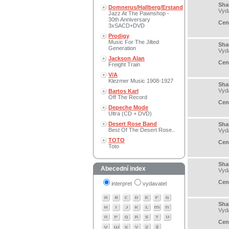
Sha
Domnerus/Hallberg/Erstand
Vyd
Jazz At The Pawnshop -
30th Anniversary
Cen
3xSACD+DVD
Prodigy
Music For The Jilted
Sha
Generation
Vyd
Jackson Alan
Cen
Freight Train
V/A
Klezmer Music 1908-1927
Sha
Vyd
Bartos Karl
Off The Record
Cen
Depeche Mode
Ultra (CD + DVD)
Desert Rose Band
Sha
Best Of The Desert Rose..
Vyd
TOTO
Cen
Toto
Sha
Abecední index
Vyd
Cen
interpret
vydavatel
Sha
Vyd
Cen