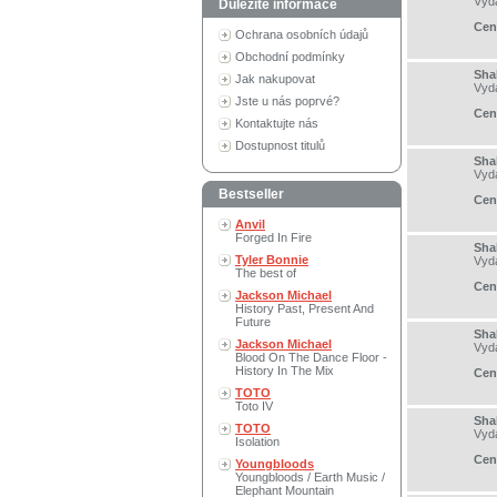
Vyd
Důležité informace
Cen
Ochrana osobních údajů
Obchodní podmínky
Sha
Jak nakupovat
Vyd
Jste u nás poprvé?
Cen
Kontaktujte nás
Dostupnost titulů
Sha
Vyd
Bestseller
Cen
Anvil
Forged In Fire
Sha
Tyler Bonnie
Vyd
The best of
Cen
Jackson Michael
History Past, Present And
Future
Sha
Jackson Michael
Vyd
Blood On The Dance Floor -
History In The Mix
Cen
TOTO
Toto IV
Sha
TOTO
Vyd
Isolation
Cen
Youngbloods
Youngbloods / Earth Music /
Elephant Mountain