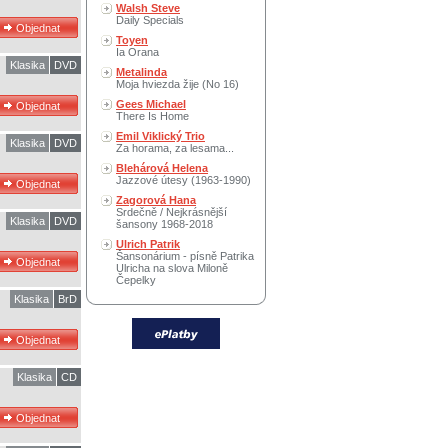
Walsh Steve
Daily Specials
Toyen
Ia Orana
Klasika
DVD
Metalinda
Moja hviezda žije (No 16)
Gees Michael
There Is Home
Emil Viklický Trio
Klasika
DVD
Za horama, za lesama...
Blehárová Helena
Jazzové útesy (1963-1990)
Zagorová Hana
Srdečně / Nejkrásnější
Klasika
DVD
šansony 1968-2018
Ulrich Patrik
Šansonárium - písně Patrika
Ulricha na slova Miloně
Čepelky
Klasika
BrD
Klasika
CD