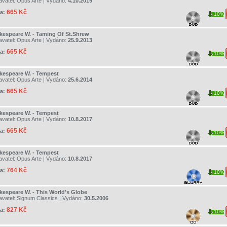
avatel:
Opus Arte
| Vydáno:
4.10.2019
665 Kč
a:
10%
kespeare W. - Taming Of St.Shrew
avatel:
Opus Arte
| Vydáno:
25.9.2013
665 Kč
a:
10%
kespeare W. - Tempest
avatel:
Opus Arte
| Vydáno:
25.6.2014
665 Kč
a:
10%
kespeare W. - Tempest
avatel:
Opus Arte
| Vydáno:
10.8.2017
665 Kč
a:
10%
kespeare W. - Tempest
avatel:
Opus Arte
| Vydáno:
10.8.2017
764 Kč
a:
10%
kespeare W. - This World's Globe
avatel:
Signum Classics
| Vydáno:
30.5.2006
827 Kč
a:
10%