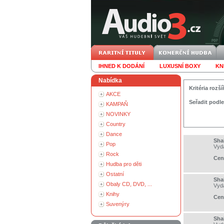
IHNED K DODÁNÍ
LUXUSNÍ BOXY
KN
Nabídka
Kritéria roz
AKCE
Seřadit podle
KAMPAŇ
NOVINKY
Country
Dance
Sha
Pop
Vyd
Rock
Cen
Hudba pro děti
Ostatní
Sha
Obaly CD, DVD, ...
Vyd
Knihy
Cen
Suvenýry
Sha