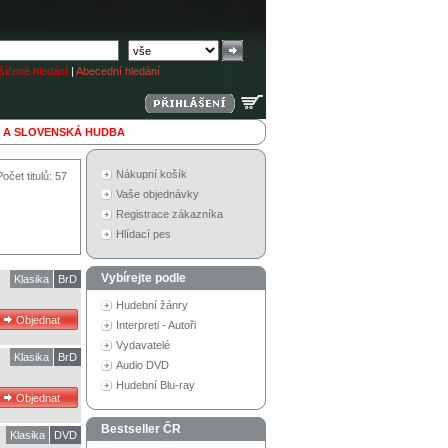
ířené hledání
|
Abecední hledání
 A SLOVENSKÁ HUDBA
Nákupní košík
Počet titulů: 57
Vaše objednávky
Registrace zákazníka
Hlídací pes
Vybírejte podle
Klasika
BrD
Hudební žánry
Interpreti - Autoři
Vydavatelé
Klasika
BrD
Audio DVD
Hudební Blu-ray
Bestseller ČR
Klasika
DVD