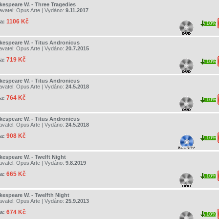
kespeare W. - Three Tragedies
avatel:
Opus Arte
| Vydáno:
9.11.2017
1106 Kč
a:
10%
kespeare W. - Titus Andronicus
avatel:
Opus Arte
| Vydáno:
20.7.2015
719 Kč
a:
10%
kespeare W. - Titus Andronicus
avatel:
Opus Arte
| Vydáno:
24.5.2018
764 Kč
a:
10%
kespeare W. - Titus Andronicus
avatel:
Opus Arte
| Vydáno:
24.5.2018
908 Kč
a:
10%
kespeare W. - Twelft Night
avatel:
Opus Arte
| Vydáno:
9.8.2019
665 Kč
a:
10%
kespeare W. - Twelfth Night
avatel:
Opus Arte
| Vydáno:
25.9.2013
674 Kč
a:
10%