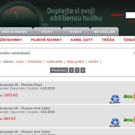
Hledání:
Rozš
IŽNÍ NOVINKY
FILMOVÉ NOVINKY
KAREL GOTT
TRIČKA
ČESKÁ
šířeného vyhledávání
:
názvu
|
ceny
|
interpreta
|
vydavatele
|
data vydání
|
nosiče
|
Předchozí
1
2
3
kespeare W. - Roman Plays
avatel:
Opus Arte
| Vydáno:
4.10.2019
1953 Kč
a:
10%
kespeare W. - Romeo And Juliet
avatel:
Opus Arte
| Vydáno:
14.5.2010
863 Kč
a:
10%
kespeare W. - Romeo And Juliet