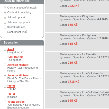
Vydavatel:
Opus Arte
| Vydáno:
17.6.2016
Důležité informace
2222 Kč
Cena:
Ochrana osobních údajů
Obchodní podmínky
Shakespeare W. - King Lear
Jak nakupovat
Vydavatel:
Opus Arte
| Vydáno:
4.4.2019
Jste u nás poprvé?
665 Kč
Cena:
Kontaktujte nás
Dostupnost titulů
Shakespeare W. - Konig Lear
Vydavatel:
Belvedere
| Vydáno:
1.7.2018
Bestseller
818 Kč
Cena:
Anvil
Forged In Fire
Shakespeare W. - Le Favorite
Tyler Bonnie
Vydavatel:
Opus Arte
| Vydáno:
14.9.2015
The best of
719 Kč
Cena:
Jackson Michael
History Past, Present And
Future
Shakespeare W. - Love's Labour's
Jackson Michael
Vydavatel:
Opus Arte
| Vydáno:
14.9.2015
Blood On The Dance Floor -
History In The Mix
1718 Kč
Cena:
TOTO
Toto IV
Shakespeare W. - Love's Labour's Los
TOTO
Vydavatel:
Opus Arte
| Vydáno:
17.9.2010
Isolation
665 Kč
Cena:
Youngbloods
Youngbloods / Earth Music /
Elephant Mountain