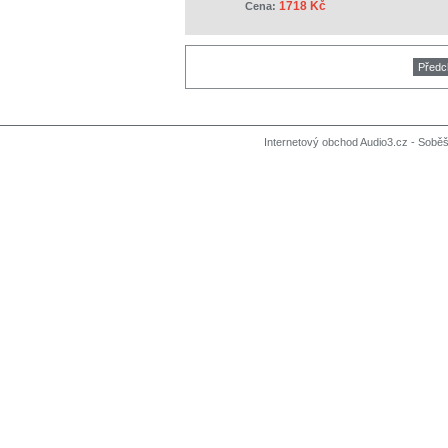
1718 Kč
Cena:
Předc
Internetový obchod Audio3.cz - Soběši