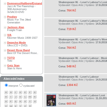
Shakespeare W. - Love's Labour's Los
Domnerus/Hallberg/Erstand
Vydavatel:
Opus Arte
| Vydáno:
17.8.2015
Jazz At The Pawnshop -
30th Anniversary
764 Kč
Cena:
3xSACD+DVD
Prodigy
Music For The Jilted
Shakespeare W. - Love's Labour's Wo
Generation
Vydavatel:
Opus Arte
| Vydáno:
14.9.2015
Jackson Alan
719 Kč
Cena:
Freight Train
V/A
Klezmer Music 1908-1927
Shakespeare W. - Love's Labour's Wo
Vydavatel:
Opus Arte
| Vydáno:
17.8.2015
Depeche Mode
Ultra (CD + DVD)
764 Kč
Cena:
Desert Rose Band
Best Of The Desert Rose..
TOTO
Shakespeare W. - Love's Labour - Musi
Toto
Vydavatel:
Opus Arte
| Vydáno:
24.5.2018
Getz Stan
548 Kč
Cena:
Stan Is Here
Shakespeare W. - Love's Labour
Abecední index
Vydavatel:
Opus Arte
| Vydáno:
14.9.2015
1304 Kč
Cena:
interpret
vydavatel
Shakespeare W. - Love's Labour Lost
Vydavatel:
Opus Arte
| Vydáno:
11.10.201
665 Kč
Cena: