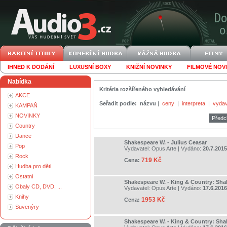
IHNED K DODÁNÍ
LUXUSNÍ BOXY
KNIŽNÍ NOVINKY
FILMOVÉ NOV
Nabídka
Kritéria rozšířeného vyhledávání
AKCE
Seřadit podle:
názvu
|
ceny
|
interpreta
|
vydav
KAMPAŇ
NOVINKY
Předc
Country
Dance
Shakespeare W. - Julius Ceasar
Pop
Vydavatel:
Opus Arte
| Vydáno:
20.7.2015
Rock
719 Kč
Cena:
Hudba pro děti
Ostatní
Shakespeare W. - King & Country: Sh
Obaly CD, DVD, ...
Vydavatel:
Opus Arte
| Vydáno:
17.6.2016
Knihy
1953 Kč
Cena:
Suvenýry
Shakespeare W. - King & Country: Sh