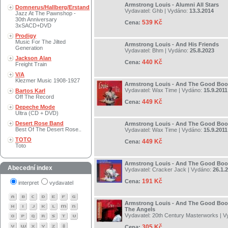
Armstrong Louis - Alumni All Stars
Domnerus/Hallberg/Erstand
Vydavatel:
Ghb
| Vydáno:
13.3.2014
Jazz At The Pawnshop -
30th Anniversary
539 Kč
Cena:
3xSACD+DVD
Prodigy
Music For The Jilted
Armstrong Louis - And His Friends
Generation
Vydavatel:
Bhm
| Vydáno:
25.8.2023
Jackson Alan
440 Kč
Cena:
Freight Train
V/A
Klezmer Music 1908-1927
Armstrong Louis - And The Good Boo
Vydavatel:
Wax Time
| Vydáno:
15.9.2011
Bartos Karl
Off The Record
449 Kč
Cena:
Depeche Mode
Ultra (CD + DVD)
Desert Rose Band
Armstrong Louis - And The Good Boo
Best Of The Desert Rose..
Vydavatel:
Wax Time
| Vydáno:
15.9.2011
TOTO
449 Kč
Cena:
Toto
Armstrong Louis - And The Good Bo
Abecední index
Vydavatel:
Cracker Jack
| Vydáno:
26.1.
191 Kč
Cena:
interpret
vydavatel
Armstrong Louis - And The Good Boo
The Angels
Vydavatel:
20th Century Masterworks
| V
305 Kč
Cena: