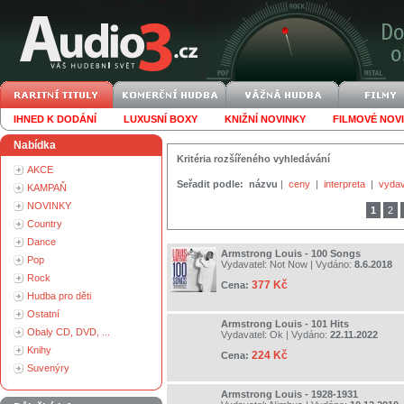
IHNED K DODÁNÍ
LUXUSNÍ BOXY
KNIŽNÍ NOVINKY
FILMOVÉ NOV
Nabídka
Kritéria rozšířeného vyhledávání
AKCE
Seřadit podle:
názvu
|
ceny
|
interpreta
|
vydav
KAMPAŇ
NOVINKY
1
2
Country
Dance
Armstrong Louis - 100 Songs
Pop
Vydavatel:
Not Now
| Vydáno:
8.6.2018
Rock
377 Kč
Cena:
Hudba pro děti
Ostatní
Armstrong Louis - 101 Hits
Obaly CD, DVD, ...
Vydavatel:
Ok
| Vydáno:
22.11.2022
Knihy
224 Kč
Cena:
Suvenýry
Armstrong Louis - 1928-1931