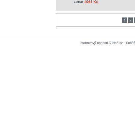
1061 Kč
Cena:
1
2
Internetový obchod Audio3.cz - Soběši