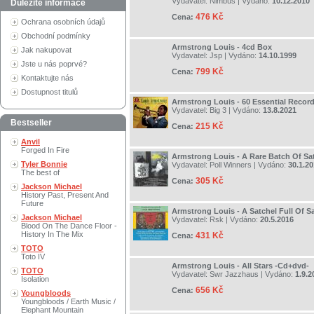
Vydavatel:
Nimbus
| Vydáno:
10.12.2010
Důležité informace
476 Kč
Cena:
Ochrana osobních údajů
Obchodní podmínky
Armstrong Louis - 4cd Box
Jak nakupovat
Vydavatel:
Jsp
| Vydáno:
14.10.1999
Jste u nás poprvé?
799 Kč
Cena:
Kontaktujte nás
Dostupnost titulů
Armstrong Louis - 60 Essential Recor
Vydavatel:
Big 3
| Vydáno:
13.8.2021
Bestseller
215 Kč
Cena:
Anvil
Forged In Fire
Armstrong Louis - A Rare Batch Of Sa
Tyler Bonnie
Vydavatel:
Poll Winners
| Vydáno:
30.1.2
The best of
305 Kč
Cena:
Jackson Michael
History Past, Present And
Future
Armstrong Louis - A Satchel Full Of S
Jackson Michael
Vydavatel:
Rsk
| Vydáno:
20.5.2016
Blood On The Dance Floor -
History In The Mix
431 Kč
Cena:
TOTO
Toto IV
Armstrong Louis - All Stars -Cd+dvd-
TOTO
Vydavatel:
Swr Jazzhaus
| Vydáno:
1.9.2
Isolation
656 Kč
Cena:
Youngbloods
Youngbloods / Earth Music /
Elephant Mountain