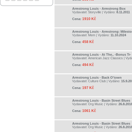
Armstrong Louis - Armstrong Box
Vydavatel:
Storyville
| Vydáno:
8.11.2011
1910 Kč
Cena:
Armstrong Louis - Armstrong: Milest
Vydavatel:
Mem
| Vydáno:
11.10.2024
458 Kč
Cena:
Armstrong Louis - At The.. -Bonus Tr-
Vydavatel:
American Jazz Classics
| Vyd
494 Kč
Cena:
Armstrong Louis - Back O'town
Vydavatel:
Culture Club
| Vydáno:
15.9.2
197 Kč
Cena:
Armstrong Louis - Basin Street Blues
Vydavatel:
Org Music
| Vydáno:
26.8.201
1061 Kč
Cena:
Armstrong Louis - Basin Street Blues
Vydavatel:
Org Music
| Vydáno:
26.8.201