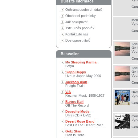
Důležité informace
Cen
Ochrana osobních údajů
Obchodní podmínky
Melv
Jak nakupovat
Vyd
Jste u nás poprvé?
Cen
Kontaktujte nás
Dostupnost titulů
Jen
On 
Vyd
Bestseller
Cen
My Sleeping Karma
Satya
Jen
On 
Slapp Happy
Vyd
Live In Japan May 2000
Jackson Alan
Cen
Freight Train
V/A
Bro
Klezmer Music 1908-1927
Vyd
Bartos Karl
Cen
Off The Record
Depeche Mode
Ultra (CD + DVD)
Con
Vyd
Desert Rose Band
Best Of The Desert Rose..
Cen
Getz Stan
Stan Is Here