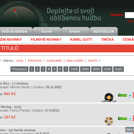
Hledání:
Rozš
IŽNÍ NOVINKY
FILMOVÉ NOVINKY
KAREL GOTT
TRIČKA
ČESKÁ
 TITULŮ
:
názvu
|
ceny
|
interpreta
|
vydavatele
|
data vydání
|
nosiče
|
Předchozí
1
2
3
4
5
6
7
1000
2000
3000
3294
Další
r Rós - ( ) (Indies)
avatel:
Warner Music
| Vydáno:
25.11.2022
941 Kč
a:
12%
Sholay - ((o))
avatel:
Fierce Panda
| Vydáno:
17.9.2012
197 Kč
a:
10%
Alter
ins - (a) Senile Animal
avatel:
Ipecac
| Vydáno:
10.9.2021