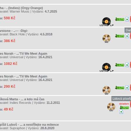
a - . (Indies) (Orgy Orange)
avatel:
Warner Music
| Vydáno:
4.7.2025
598 Kč
a:
12%
Dan
rstone - ..--- -Digi-
avatel:
Black Hole
| Vydáno:
4.5.2018
10%
386 Kč
a:
s Norah - ...'Til We Meet Again
avatel:
Universal
| Vydáno:
16.4.2021
1082 Kč
a:
12%
s Norah - ...'Til We Meet Again
avatel:
Universal
| Vydáno:
16.4.2021
290 Kč
a:
12%
Lidová píse
íková Marta - ... a kdo má čas
avatel:
Indies Records
| Vydáno:
11.2.2011
80%
49 Kč
a:
íšil Luboš - ... a nestřílejte na milence
avatel:
Supraphon
| Vydáno:
28.8.2020