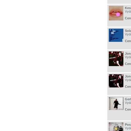
Kesh
Vyd
Cen
Sola
Vyd
Cen
Jone
Vyd
Cen
Jone
Vyd
Cen
Gerl
Vyd
Cen
Posp
Vyd