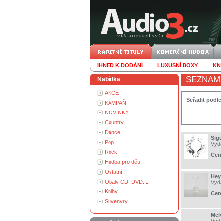
IHNED K DODÁNÍ
LUXUSNÍ BOXY
KN
SEZNAM
Nabídka
AKCE
Seřadit podle
KAMPAŇ
NOVINKY
Country
Dance
Sigu
Pop
Vyd
Rock
Cen
Hudba pro děti
Ostatní
Hey 
Obaly CD, DVD, ...
Vyd
Knihy
Cen
Suvenýry
Melv
Vyd