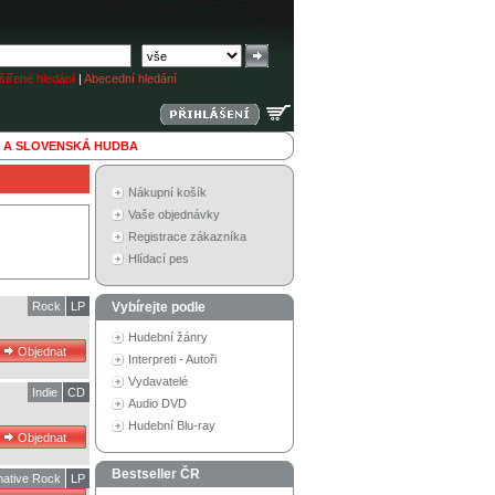
ířené hledání
|
Abecední hledání
 A SLOVENSKÁ HUDBA
Nákupní košík
Vaše objednávky
Registrace zákazníka
Hlídací pes
Rock
LP
Vybírejte podle
Hudební žánry
Interpreti - Autoři
Vydavatelé
Indie
CD
Audio DVD
Hudební Blu-ray
Bestseller ČR
native Rock
LP