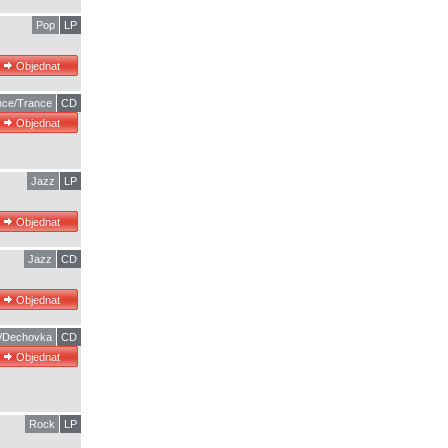
Pop
LP
ce/Trance
CD
Jazz
LP
Jazz
CD
ň/Dechovka
CD
Rock
LP