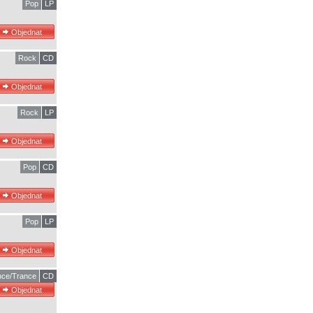
Pop
LP
Rock
CD
Rock
LP
Pop
CD
Pop
LP
ce/Trance
CD