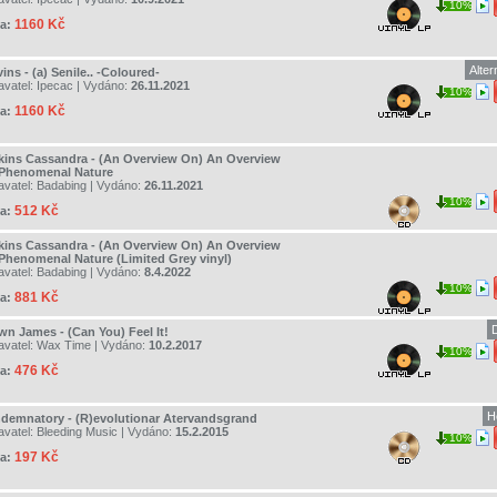
10%
1160 Kč
a:
Alter
ins - (a) Senile.. -Coloured-
avatel:
Ipecac
| Vydáno:
26.11.2021
10%
1160 Kč
a:
kins Cassandra - (An Overview On) An Overview
Phenomenal Nature
avatel:
Badabing
| Vydáno:
26.11.2021
10%
512 Kč
a:
kins Cassandra - (An Overview On) An Overview
Phenomenal Nature (Limited Grey vinyl)
avatel:
Badabing
| Vydáno:
8.4.2022
10%
881 Kč
a:
wn James - (Can You) Feel It!
avatel:
Wax Time
| Vydáno:
10.2.2017
10%
476 Kč
a:
H
demnatory - (R)evolutionar Atervandsgrand
avatel:
Bleeding Music
| Vydáno:
15.2.2015
10%
197 Kč
a: