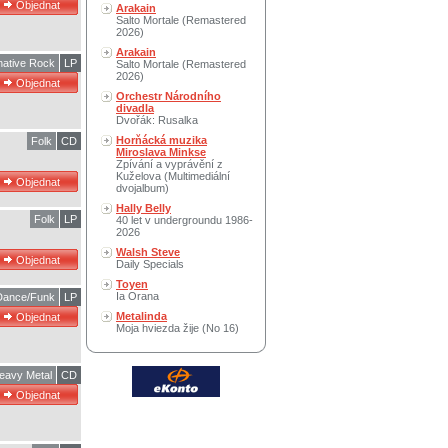
Arakain
Salto Mortale (Remastered
2026)
Arakain
native Rock
LP
Salto Mortale (Remastered
2026)
Orchestr Národního
divadla
Dvořák: Rusalka
Horňácká muzika
Folk
CD
Miroslava Minkse
Zpívání a vyprávění z
Kuželova (Multimediální
dvojalbum)
Hally Belly
Folk
LP
40 let v undergroundu 1986-
2026
Walsh Steve
Daily Specials
Toyen
Ia Orana
Dance/Funk
LP
Metalinda
Moja hviezda žije (No 16)
eavy Metal
CD