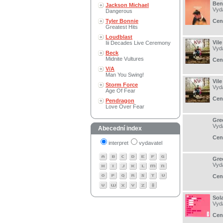
Ben
Jackson Michael
Vyd
Dangerous
Tyler Bonnie
Cen
Greatest Hits
Loudblast
Vil
Iii Decades Live Ceremony
Vyd
Beck
Midnite Vultures
Cen
V/A
Man You Swing!
Vil
Storm Force
Vyd
Age Of Fear
Cen
Pendragon
Love Over Fear
Gre
Vyd
Abecední index
Cen
interpret
vydavatel
Gre
Vyd
Cen
Sola
Vyd
Cen