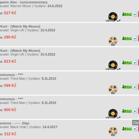
jamin Alec - (un)commentary
avatel:
Warner Music
| Vydáno:
24.6.2022
527 Kč
a:
12%
e Kurt - (Watch My Moves)
avatel:
Virgin UK
| Vydáno:
15.4.2022
290 Kč
a:
12%
e Kurt - (Watch My Moves)
avatel:
Virgin UK
| Vydáno:
15.4.2022
823 Kč
a:
12%
enhornes - ****
avatel:
Third Man
| Vydáno:
9.11.2010
599 Kč
a:
10%
enhornes - ****
avatel:
Third Man
| Vydáno:
9.11.2010
800 Kč
a:
10%
Dan
rstone - .---- -Digi-
avatel:
Black Hole
| Vydáno:
14.4.2017
10%
332 Kč
a: