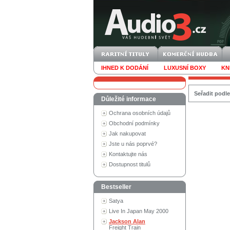
IHNED K DODÁNÍ
LUXUSNÍ BOXY
KN
Seřadit podle
Důležité informace
Ochrana osobních údajů
Obchodní podmínky
Jak nakupovat
Jste u nás poprvé?
Kontaktujte nás
Dostupnost titulů
Bestseller
Satya
Live In Japan May 2000
Jackson Alan
Freight Train