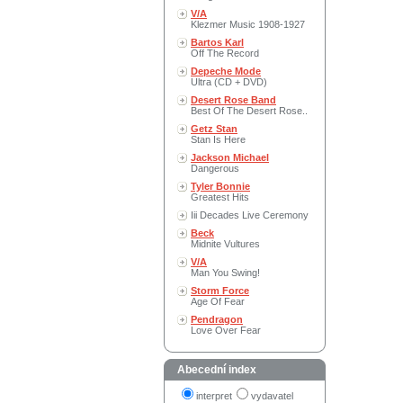
V/A
Klezmer Music 1908-1927
Bartos Karl
Off The Record
Depeche Mode
Ultra (CD + DVD)
Desert Rose Band
Best Of The Desert Rose..
Getz Stan
Stan Is Here
Jackson Michael
Dangerous
Tyler Bonnie
Greatest Hits
Iii Decades Live Ceremony
Beck
Midnite Vultures
V/A
Man You Swing!
Storm Force
Age Of Fear
Pendragon
Love Over Fear
Abecední index
interpret
vydavatel