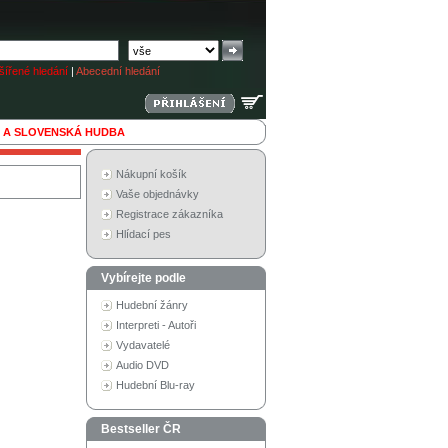
ířené hledání
|
Abecední hledání
 A SLOVENSKÁ HUDBA
Nákupní košík
Vaše objednávky
Registrace zákazníka
Hlídací pes
Vybírejte podle
Hudební žánry
Interpreti - Autoři
Vydavatelé
Audio DVD
Hudební Blu-ray
Bestseller ČR