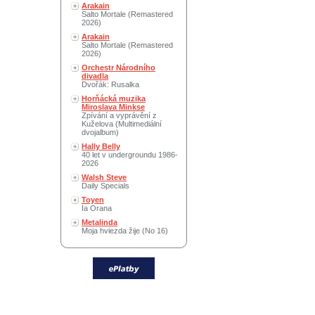
Arakain
Salto Mortale (Remastered
2026)
Arakain
Salto Mortale (Remastered
2026)
Orchestr Národního
divadla
Dvořák: Rusalka
Horňácká muzika
Miroslava Minkse
Zpívání a vyprávění z
Kuželova (Multimediální
dvojalbum)
Hally Belly
40 let v undergroundu 1986-
2026
Walsh Steve
Daily Specials
Toyen
Ia Orana
Metalinda
Moja hviezda žije (No 16)