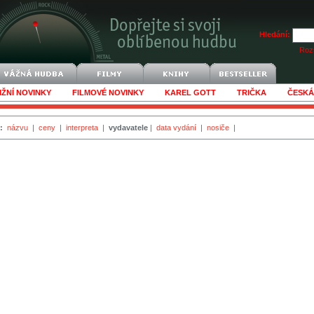
Hledání:
Rozš
IŽNÍ NOVINKY
FILMOVÉ NOVINKY
KAREL GOTT
TRIČKA
ČESKÁ
:
názvu
|
ceny
|
interpreta
|
vydavatele
|
data vydání
|
nosiče
|