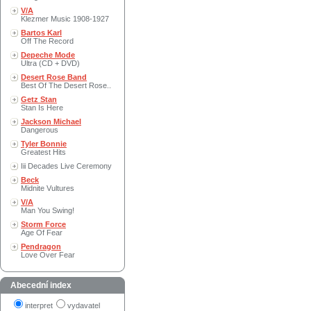
V/A
Klezmer Music 1908-1927
Bartos Karl
Off The Record
Depeche Mode
Ultra (CD + DVD)
Desert Rose Band
Best Of The Desert Rose..
Getz Stan
Stan Is Here
Jackson Michael
Dangerous
Tyler Bonnie
Greatest Hits
Iii Decades Live Ceremony
Beck
Midnite Vultures
V/A
Man You Swing!
Storm Force
Age Of Fear
Pendragon
Love Over Fear
Abecední index
interpret
vydavatel