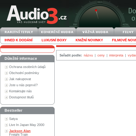
IHNED K DODÁNÍ
LUXUSNÍ BOXY
KNIŽNÍ NOVINKY
FILMOVÉ NOV
Seřadit podle:
názvu
|
ceny
|
interpreta
|
vyda
Důležité informace
Ochrana osobních údajů
Obchodní podmínky
Jak nakupovat
Jste u nás poprvé?
Kontaktujte nás
Dostupnost titulů
Bestseller
Satya
Live In Japan May 2000
Jackson Alan
Freight Train