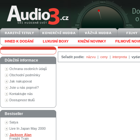
IHNED K DODÁNÍ
LUXUSNÍ BOXY
KNIŽNÍ NOVINKY
FILMOVÉ NOV
Seřadit podle:
názvu
|
ceny
|
interpreta
|
vyda
Důležité informace
Ochrana osobních údajů
Obchodní podmínky
Jak nakupovat
Jste u nás poprvé?
Kontaktujte nás
Dostupnost titulů
Bestseller
Satya
Live In Japan May 2000
Jackson Alan
Freight Train