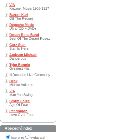
V/A
Klezmer Music 1908-1927
Bartos Karl
Off The Record
Depeche Mode
Ultra (CD + DVD)
Desert Rose Band
Best Of The Desert Rose..
Getz Stan
Stan Is Here
Jackson Michael
Dangerous
Tyler Bonnie
Greatest Hits
Iii Decades Live Ceremony
Beck
Midnite Vultures
V/A
Man You Swing!
Storm Force
Age Of Fear
Pendragon
Love Over Fear
Abecední index
interpret
vydavatel