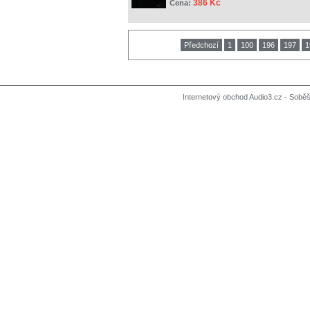
386 Kč
Cena:
Předchozí
1
100
196
197
1
Internetový obchod Audio3.cz - Soběši