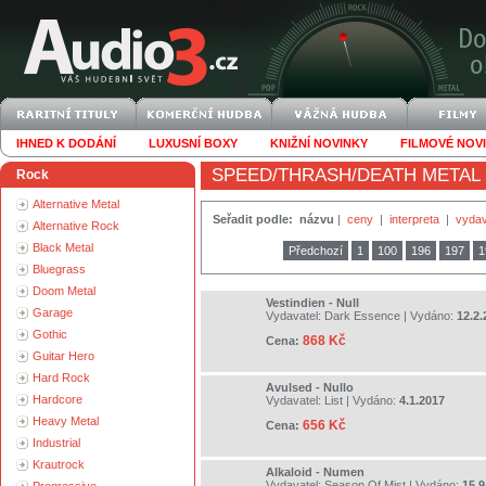
IHNED K DODÁNÍ
LUXUSNÍ BOXY
KNIŽNÍ NOVINKY
FILMOVÉ NOV
SPEED/THRASH/DEATH METAL
Rock
Alternative Metal
Seřadit podle:
názvu
|
ceny
|
interpreta
|
vydav
Alternative Rock
Black Metal
Předchozí
1
100
196
197
1
Bluegrass
Doom Metal
Vestindien - Null
Garage
Vydavatel:
Dark Essence
| Vydáno:
12.2.
Gothic
868 Kč
Cena:
Guitar Hero
Hard Rock
Avulsed - Nullo
Hardcore
Vydavatel:
List
| Vydáno:
4.1.2017
Heavy Metal
656 Kč
Cena:
Industrial
Krautrock
Alkaloid - Numen
Vydavatel:
Season Of Mist
| Vydáno:
15.9