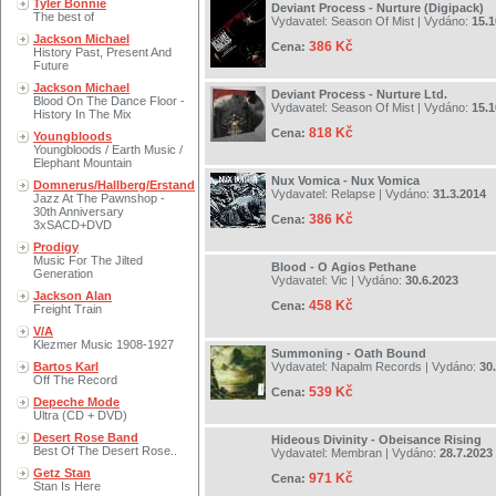
Tyler Bonnie
Deviant Process - Nurture (Digipack)
The best of
Vydavatel:
Season Of Mist
| Vydáno:
15.1
Jackson Michael
386 Kč
Cena:
History Past, Present And
Future
Jackson Michael
Deviant Process - Nurture Ltd.
Blood On The Dance Floor -
Vydavatel:
Season Of Mist
| Vydáno:
15.1
History In The Mix
818 Kč
Cena:
Youngbloods
Youngbloods / Earth Music /
Elephant Mountain
Nux Vomica - Nux Vomica
Domnerus/Hallberg/Erstand
Vydavatel:
Relapse
| Vydáno:
31.3.2014
Jazz At The Pawnshop -
30th Anniversary
386 Kč
Cena:
3xSACD+DVD
Prodigy
Music For The Jilted
Blood - O Agios Pethane
Generation
Vydavatel:
Vic
| Vydáno:
30.6.2023
Jackson Alan
458 Kč
Cena:
Freight Train
V/A
Klezmer Music 1908-1927
Summoning - Oath Bound
Bartos Karl
Vydavatel:
Napalm Records
| Vydáno:
30
Off The Record
539 Kč
Cena:
Depeche Mode
Ultra (CD + DVD)
Desert Rose Band
Hideous Divinity - Obeisance Rising
Best Of The Desert Rose..
Vydavatel:
Membran
| Vydáno:
28.7.2023
Getz Stan
971 Kč
Cena:
Stan Is Here