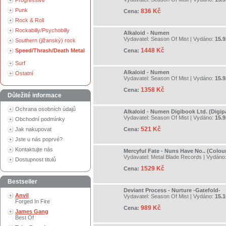
Progressive
Punk
836 Kč
Cena:
Rock & Roll
Rockabilly/Psychobilly
Alkaloid - Numen
Vydavatel:
Season Of Mist
| Vydáno:
15.9
Southern (jižanský) rock
1448 Kč
Speed/Thrash/Death Metal
Cena:
Surf
Alkaloid - Numen
Ostatní
Vydavatel:
Season Of Mist
| Vydáno:
15.9
1358 Kč
Cena:
Důležité informace
Ochrana osobních údajů
Alkaloid - Numen Digibook Ltd. (Digip
Vydavatel:
Season Of Mist
| Vydáno:
15.9
Obchodní podmínky
521 Kč
Jak nakupovat
Cena:
Jste u nás poprvé?
Kontaktujte nás
Mercyful Fate - Nuns Have No.. (Colou
Vydavatel:
Metal Blade Records
| Vydáno
Dostupnost titulů
1529 Kč
Cena:
Bestseller
Deviant Process - Nurture -Gatefold-
Anvil
Vydavatel:
Season Of Mist
| Vydáno:
15.1
Forged In Fire
989 Kč
Cena:
James Gang
Best Of