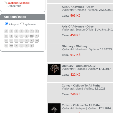
Jackson Michael
Dangerous
Axis Of Advance - Obey
Vydavatel:
Osmose
| Vydáno:
24.12.2021
503 Kč
Cena:
Abecední index
interpret
vydavatel
Axis Of Advance - Obey
Vydavatel:
Season Of Mist
| Vydáno:
24.1
458 Kč
Cena:
Obituary - Obituary
Vydavatel:
Membran
| Vydáno:
19.8.2022
917 Kč
Cena:
Obituary - Obituary (2017)
Vydavatel:
Relapse
| Vydáno:
17.3.2017
422 Kč
Cena:
Culted - Oblique To All Paths
Vydavatel:
Mem
| Vydáno:
3.3.2023
746 Kč
Cena:
Culted - Oblique To All Paths
Vydavatel:
Relapse
| Vydáno:
17.1.2014