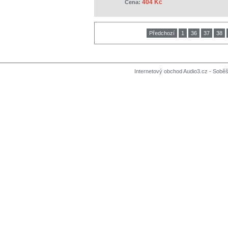
404 Kč
Cena:
Předchozí
1
36
37
38
Internetový obchod Audio3.cz - Soběši