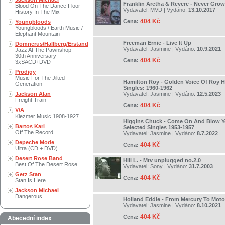
Franklin Aretha & Revere - Never Gro
Blood On The Dance Floor -
Vydavatel:
MVD
| Vydáno:
13.10.2017
History In The Mix
404 Kč
Cena:
Youngbloods
Youngbloods / Earth Music /
Elephant Mountain
Freeman Ernie - Live It Up
Domnerus/Hallberg/Erstand
Vydavatel:
Jasmine
| Vydáno:
10.9.2021
Jazz At The Pawnshop -
30th Anniversary
404 Kč
Cena:
3xSACD+DVD
Prodigy
Music For The Jilted
Hamilton Roy - Golden Voice Of Roy H
Generation
Singles: 1960-1962
Jackson Alan
Vydavatel:
Jasmine
| Vydáno:
12.5.2023
Freight Train
404 Kč
Cena:
V/A
Klezmer Music 1908-1927
Higgins Chuck - Come On And Blow Y
Bartos Karl
Selected Singles 1953-1957
Off The Record
Vydavatel:
Jasmine
| Vydáno:
8.7.2022
Depeche Mode
404 Kč
Cena:
Ultra (CD + DVD)
Desert Rose Band
Hill L. - Mtv unplugged no.2.0
Best Of The Desert Rose..
Vydavatel:
Sony
| Vydáno:
31.7.2003
Getz Stan
404 Kč
Cena:
Stan Is Here
Jackson Michael
Dangerous
Holland Eddie - From Mercury To Mot
Vydavatel:
Jasmine
| Vydáno:
8.10.2021
404 Kč
Cena:
Abecední index