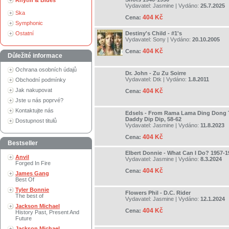
Rhytm & Blues
Vydavatel:
Jasmine
| Vydáno:
25.7.2025
Ska
404 Kč
Cena:
Symphonic
Ostatní
Destiny's Child - #1's
Vydavatel:
Sony
| Vydáno:
20.10.2005
404 Kč
Cena:
Důležité informace
Ochrana osobních údajů
Dr. John - Zu Zu Soirre
Vydavatel:
Dtk
| Vydáno:
1.8.2011
Obchodní podmínky
Jak nakupovat
404 Kč
Cena:
Jste u nás poprvé?
Kontaktujte nás
Edsels - From Rama Lama Ding Dong
Daddy Dip Dip, 58-62
Dostupnost titulů
Vydavatel:
Jasmine
| Vydáno:
11.8.2023
404 Kč
Cena:
Bestseller
Elbert Donnie - What Can I Do? 1957-1
Anvil
Vydavatel:
Jasmine
| Vydáno:
8.3.2024
Forged In Fire
404 Kč
Cena:
James Gang
Best Of
Tyler Bonnie
Flowers Phil - D.C. Rider
The best of
Vydavatel:
Jasmine
| Vydáno:
12.1.2024
Jackson Michael
404 Kč
Cena:
History Past, Present And
Future
Jackson Michael