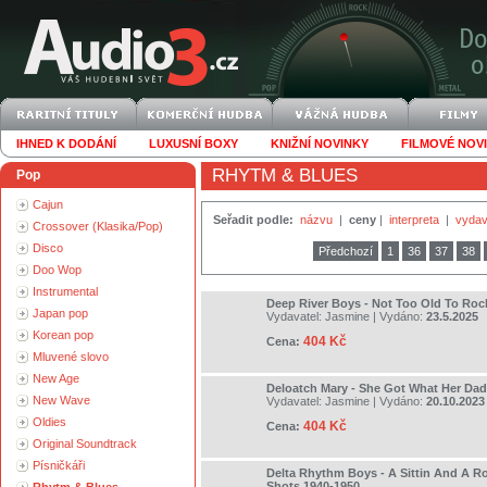
IHNED K DODÁNÍ
LUXUSNÍ BOXY
KNIŽNÍ NOVINKY
FILMOVÉ NOV
RHYTM & BLUES
Pop
Cajun
Seřadit podle:
názvu
|
ceny
|
interpreta
|
vydav
Crossover (Klasika/Pop)
Disco
Předchozí
1
36
37
38
Doo Wop
Instrumental
Deep River Boys - Not Too Old To Roc
Japan pop
Vydavatel:
Jasmine
| Vydáno:
23.5.2025
Korean pop
404 Kč
Cena:
Mluvené slovo
New Age
Deloatch Mary - She Got What Her Dad
New Wave
Vydavatel:
Jasmine
| Vydáno:
20.10.2023
Oldies
404 Kč
Cena:
Original Soundtrack
Písničkáři
Delta Rhythm Boys - A Sittin And A R
Shots 1940-1950