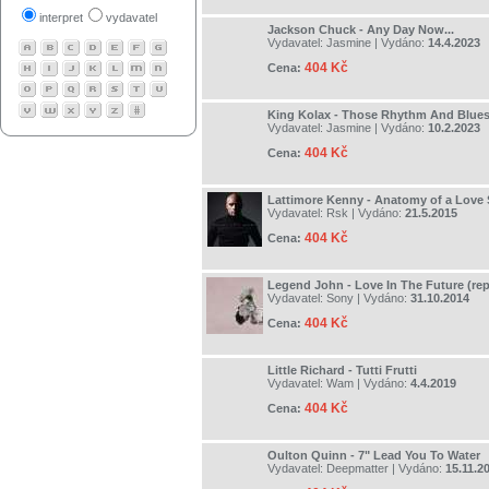
interpret
vydavatel
Jackson Chuck - Any Day Now...
Vydavatel:
Jasmine
| Vydáno:
14.4.2023
404 Kč
Cena:
King Kolax - Those Rhythm And Blues
Vydavatel:
Jasmine
| Vydáno:
10.2.2023
404 Kč
Cena:
Lattimore Kenny - Anatomy of a Love
Vydavatel:
Rsk
| Vydáno:
21.5.2015
404 Kč
Cena:
Legend John - Love In The Future (re
Vydavatel:
Sony
| Vydáno:
31.10.2014
404 Kč
Cena:
Little Richard - Tutti Frutti
Vydavatel:
Wam
| Vydáno:
4.4.2019
404 Kč
Cena:
Oulton Quinn - 7" Lead You To Water
Vydavatel:
Deepmatter
| Vydáno:
15.11.2