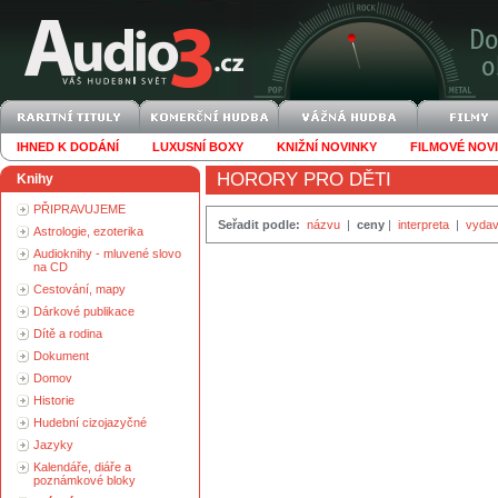
IHNED K DODÁNÍ
LUXUSNÍ BOXY
KNIŽNÍ NOVINKY
FILMOVÉ NOV
HORORY PRO DĚTI
Knihy
PŘIPRAVUJEME
Seřadit podle:
názvu
|
ceny
|
interpreta
|
vydav
Astrologie, ezoterika
Audioknihy - mluvené slovo
na CD
Cestování, mapy
Dárkové publikace
Dítě a rodina
Dokument
Domov
Historie
Hudební cizojazyčné
Jazyky
Kalendáře, diáře a
poznámkové bloky