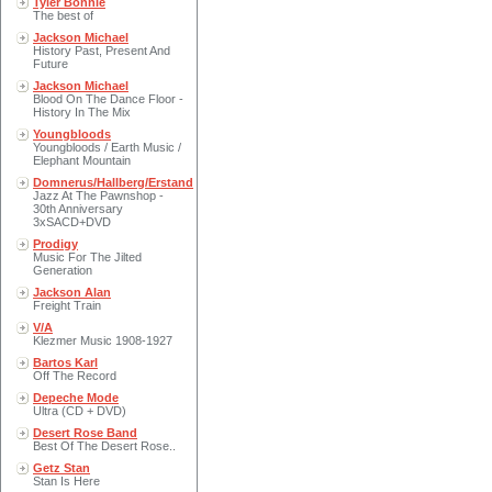
Tyler Bonnie
The best of
Jackson Michael
History Past, Present And
Future
Jackson Michael
Blood On The Dance Floor -
History In The Mix
Youngbloods
Youngbloods / Earth Music /
Elephant Mountain
Domnerus/Hallberg/Erstand
Jazz At The Pawnshop -
30th Anniversary
3xSACD+DVD
Prodigy
Music For The Jilted
Generation
Jackson Alan
Freight Train
V/A
Klezmer Music 1908-1927
Bartos Karl
Off The Record
Depeche Mode
Ultra (CD + DVD)
Desert Rose Band
Best Of The Desert Rose..
Getz Stan
Stan Is Here