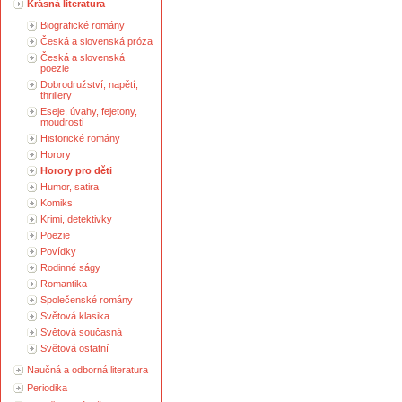
Krásná literatura
Biografické romány
Česká a slovenská próza
Česká a slovenská
poezie
Dobrodružství, napětí,
thrillery
Eseje, úvahy, fejetony,
moudrosti
Historické romány
Horory
Horory pro děti
Humor, satira
Komiks
Krimi, detektivky
Poezie
Povídky
Rodinné ságy
Romantika
Společenské romány
Světová klasika
Světová současná
Světová ostatní
Naučná a odborná literatura
Periodika