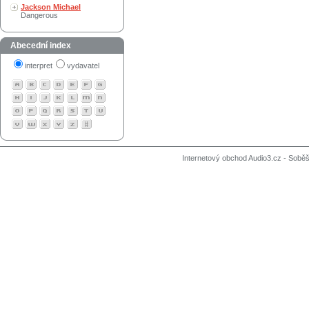
Jackson Michael
Dangerous
Abecední index
interpret
vydavatel
Internetový obchod Audio3.cz - Soběši