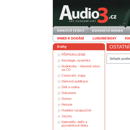
IHNED K DODÁNÍ
LUXUSNÍ BOXY
KN
OSTATNÍ
Knihy
PŘIPRAVUJEME
Seřadit podle
Astrologie, ezoterika
Audioknihy - mluvené slovo
na CD
Cestování, mapy
Dárkové publikace
Dítě a rodina
Dokument
Domov
Historie
Hudební cizojazyčné
Jazyky
Kalendáře, diáře a
poznámkové bloky