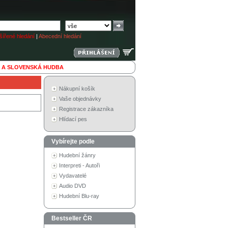
ířené hledání
|
Abecední hledání
 A SLOVENSKÁ HUDBA
Nákupní košík
Vaše objednávky
Registrace zákazníka
Hlídací pes
Vybírejte podle
Hudební žánry
Interpreti - Autoři
Vydavatelé
Audio DVD
Hudební Blu-ray
Bestseller ČR