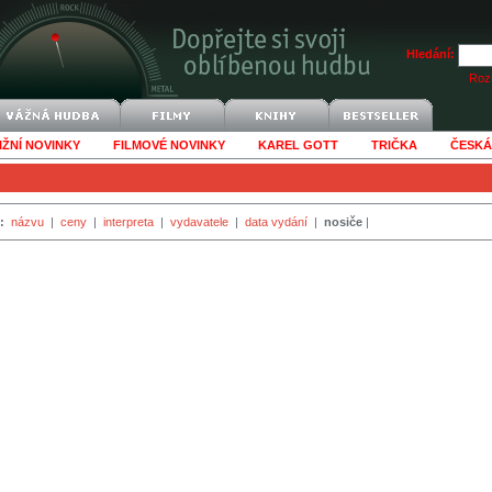
Hledání:
Rozš
IŽNÍ NOVINKY
FILMOVÉ NOVINKY
KAREL GOTT
TRIČKA
ČESKÁ
:
názvu
|
ceny
|
interpreta
|
vydavatele
|
data vydání
|
nosiče
|