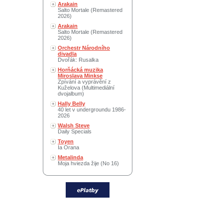
Arakain
Salto Mortale (Remastered
2026)
Arakain
Salto Mortale (Remastered
2026)
Orchestr Národního
divadla
Dvořák: Rusalka
Horňácká muzika
Miroslava Minkse
Zpívání a vyprávění z
Kuželova (Multimediální
dvojalbum)
Hally Belly
40 let v undergroundu 1986-
2026
Walsh Steve
Daily Specials
Toyen
Ia Orana
Metalinda
Moja hviezda žije (No 16)