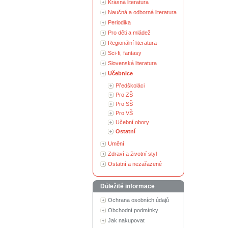
Krásná literatura
Naučná a odborná literatura
Periodika
Pro děti a mládež
Regionální literatura
Sci-fi, fantasy
Slovenská literatura
Učebnice
Předškoláci
Pro ZŠ
Pro SŠ
Pro VŠ
Učební obory
Ostatní
Umění
Zdraví a životní styl
Ostatní a nezařazené
Důležité informace
Ochrana osobních údajů
Obchodní podmínky
Jak nakupovat