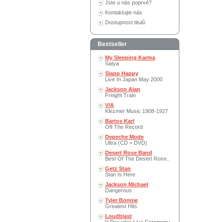
Jste u nás poprvé?
Kontaktujte nás
Dostupnost titulů
Bestseller
My Sleeping Karma
Satya
Slapp Happy
Live In Japan May 2000
Jackson Alan
Freight Train
V/A
Klezmer Music 1908-1927
Bartos Karl
Off The Record
Depeche Mode
Ultra (CD + DVD)
Desert Rose Band
Best Of The Desert Rose..
Getz Stan
Stan Is Here
Jackson Michael
Dangerous
Tyler Bonnie
Greatest Hits
Loudblast