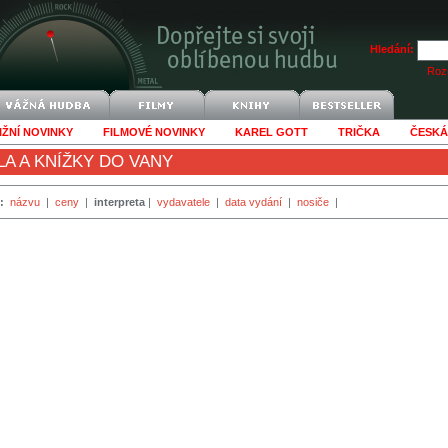
Hledání:
Rozš
IŽNÍ NOVINKY
FILMOVÉ NOVINKY
KAREL GOTT
TRIČKA
ČESKÁ
A A KNÍŽKY DO VANY
:
názvu
|
ceny
|
interpreta
|
vydavatele
|
data vydání
|
nosiče
|