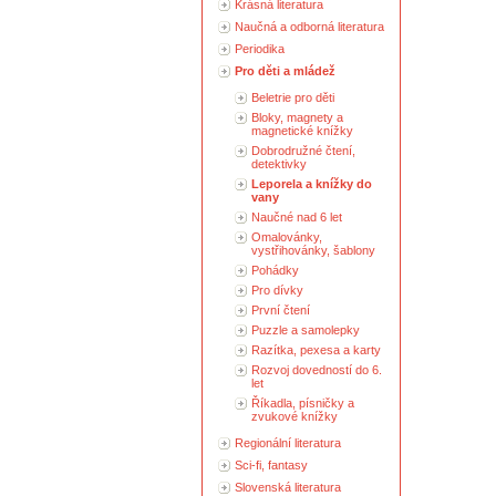
Krásná literatura
Naučná a odborná literatura
Periodika
Pro děti a mládež
Beletrie pro děti
Bloky, magnety a
magnetické knížky
Dobrodružné čtení,
detektivky
Leporela a knížky do
vany
Naučné nad 6 let
Omalovánky,
vystřihovánky, šablony
Pohádky
Pro dívky
První čtení
Puzzle a samolepky
Razítka, pexesa a karty
Rozvoj dovedností do 6.
let
Říkadla, písničky a
zvukové knížky
Regionální literatura
Sci-fi, fantasy
Slovenská literatura