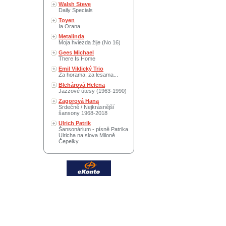
Walsh Steve
Daily Specials
Toyen
Ia Orana
Metalinda
Moja hviezda žije (No 16)
Gees Michael
There Is Home
Emil Viklický Trio
Za horama, za lesama...
Blehárová Helena
Jazzové útesy (1963-1990)
Zagorová Hana
Srdečně / Nejkrásnější
šansony 1968-2018
Ulrich Patrik
Šansonárium - písně Patrika
Ulricha na slova Miloně
Čepelky