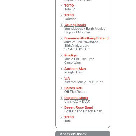
TOTO
Toto IV
TOTO
Isolation
Youngbloods
Youngbloods / Earth Music /
Elephant Mountain
Domnerus/Hallberg/Erstand
Jazz At The Pawnshop -
30th Anniversary
3xSACD+DVD
Prodigy
Music For The Jilted
Generation
Jackson Alan
Freight Train
V/A
Klezmer Music 1908-1927
Bartos Karl
Off The Record
Depeche Mode
Ultra (CD + DVD)
Desert Rose Band
Best Of The Desert Rose..
TOTO
Toto
Abecední index