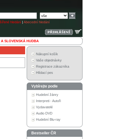
ířené hledání
|
Abecední hledání
 A SLOVENSKÁ HUDBA
Nákupní košík
Vaše objednávky
Registrace zákazníka
Hlídací pes
Vybírejte podle
Hudební žánry
Interpreti - Autoři
Vydavatelé
Audio DVD
Hudební Blu-ray
Bestseller ČR