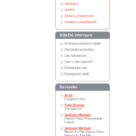
Učebnice
Umění
Zdraví a životní styl
Ostatní a nezařazené
Důležité informace
Ochrana osobních údajů
Obchodní podmínky
Jak nakupovat
Jste u nás poprvé?
Kontaktujte nás
Dostupnost titulů
Bestseller
Anvil
Forged In Fire
Tyler Bonnie
The best of
Jackson Michael
History Past, Present And
Future
Jackson Michael
Blood On The Dance Floor -
History In The Mix