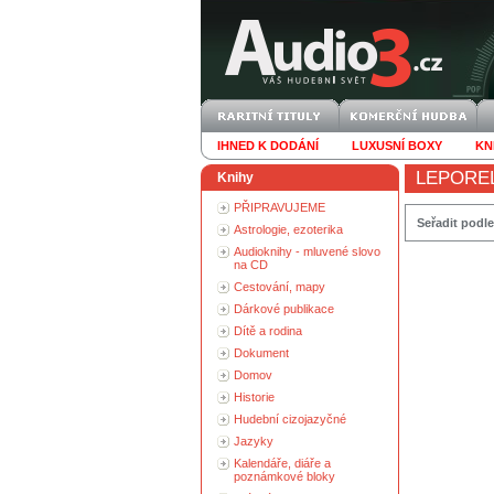
IHNED K DODÁNÍ
LUXUSNÍ BOXY
KN
LEPOREL
Knihy
PŘIPRAVUJEME
Seřadit podle
Astrologie, ezoterika
Audioknihy - mluvené slovo
na CD
Cestování, mapy
Dárkové publikace
Dítě a rodina
Dokument
Domov
Historie
Hudební cizojazyčné
Jazyky
Kalendáře, diáře a
poznámkové bloky