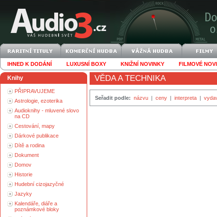
IHNED K DODÁNÍ
LUXUSNÍ BOXY
KNIŽNÍ NOVINKY
FILMOVÉ NOV
VĚDA A TECHNIKA
Knihy
PŘIPRAVUJEME
Seřadit podle:
názvu
|
ceny
|
interpreta
|
vyda
Astrologie, ezoterika
Audioknihy - mluvené slovo
na CD
Cestování, mapy
Dárkové publikace
Dítě a rodina
Dokument
Domov
Historie
Hudební cizojazyčné
Jazyky
Kalendáře, diáře a
poznámkové bloky