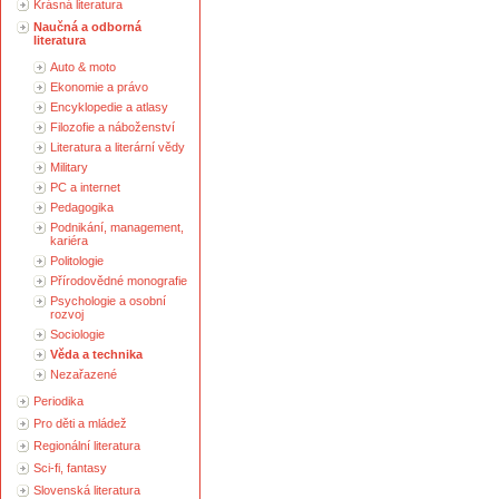
Krásná literatura
Naučná a odborná
literatura
Auto & moto
Ekonomie a právo
Encyklopedie a atlasy
Filozofie a náboženství
Literatura a literární vědy
Military
PC a internet
Pedagogika
Podnikání, management,
kariéra
Politologie
Přírodovědné monografie
Psychologie a osobní
rozvoj
Sociologie
Věda a technika
Nezařazené
Periodika
Pro děti a mládež
Regionální literatura
Sci-fi, fantasy
Slovenská literatura