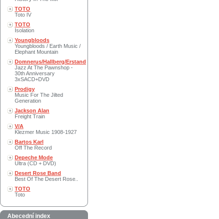
TOTO
Toto IV
TOTO
Isolation
Youngbloods
Youngbloods / Earth Music /
Elephant Mountain
Domnerus/Hallberg/Erstand
Jazz At The Pawnshop -
30th Anniversary
3xSACD+DVD
Prodigy
Music For The Jilted
Generation
Jackson Alan
Freight Train
V/A
Klezmer Music 1908-1927
Bartos Karl
Off The Record
Depeche Mode
Ultra (CD + DVD)
Desert Rose Band
Best Of The Desert Rose..
TOTO
Toto
Abecední index