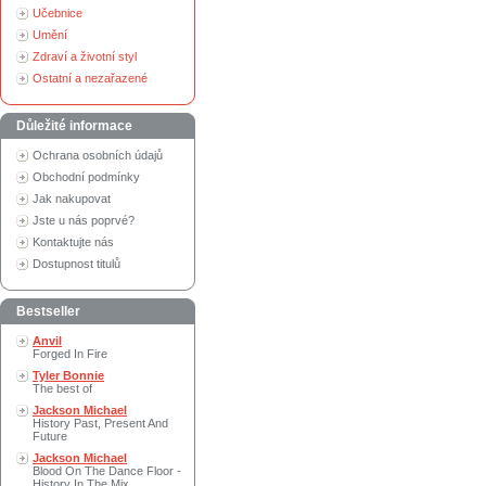
Učebnice
Umění
Zdraví a životní styl
Ostatní a nezařazené
Důležité informace
Ochrana osobních údajů
Obchodní podmínky
Jak nakupovat
Jste u nás poprvé?
Kontaktujte nás
Dostupnost titulů
Bestseller
Anvil
Forged In Fire
Tyler Bonnie
The best of
Jackson Michael
History Past, Present And
Future
Jackson Michael
Blood On The Dance Floor -
History In The Mix