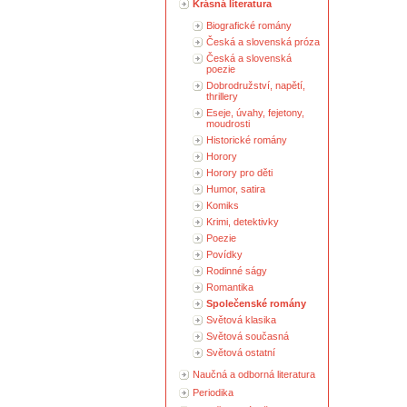
Krásná literatura
Biografické romány
Česká a slovenská próza
Česká a slovenská
poezie
Dobrodružství, napětí,
thrillery
Eseje, úvahy, fejetony,
moudrosti
Historické romány
Horory
Horory pro děti
Humor, satira
Komiks
Krimi, detektivky
Poezie
Povídky
Rodinné ságy
Romantika
Společenské romány
Světová klasika
Světová současná
Světová ostatní
Naučná a odborná literatura
Periodika