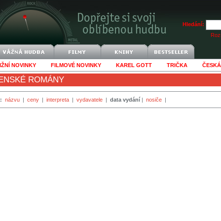
Hledání:
Rozš
IŽNÍ NOVINKY
FILMOVÉ NOVINKY
KAREL GOTT
TRIČKA
ČESKÁ
ENSKÉ ROMÁNY
:
názvu
|
ceny
|
interpreta
|
vydavatele
|
data vydání
|
nosiče
|