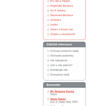
Pro děti a mládež
Regionální literatura
Sci-fi, fantasy
Slovenská literatura
Učebnice
Umění
Zdraví a životní styl
Ostatní a nezařazené
Důležité informace
Ochrana osobních údajů
Obchodní podmínky
Jak nakupovat
Jste u nás poprvé?
Kontaktujte nás
Dostupnost titulů
Bestseller
My Sleeping Karma
Satya
Slapp Happy
Live In Japan May 2000