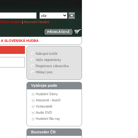
ířené hledání
|
Abecední hledání
 A SLOVENSKÁ HUDBA
Nákupní košík
Vaše objednávky
Registrace zákazníka
Hlídací pes
Vybírejte podle
Hudební žánry
Interpreti - Autoři
Vydavatelé
Audio DVD
Hudební Blu-ray
Bestseller ČR