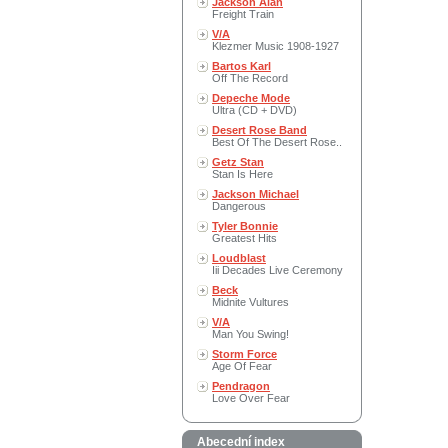
Jackson Alan
Freight Train
V/A
Klezmer Music 1908-1927
Bartos Karl
Off The Record
Depeche Mode
Ultra (CD + DVD)
Desert Rose Band
Best Of The Desert Rose..
Getz Stan
Stan Is Here
Jackson Michael
Dangerous
Tyler Bonnie
Greatest Hits
Loudblast
Iii Decades Live Ceremony
Beck
Midnite Vultures
V/A
Man You Swing!
Storm Force
Age Of Fear
Pendragon
Love Over Fear
Abecední index