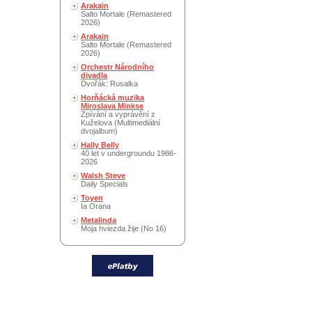
Arakain
Salto Mortale (Remastered
2026)
Arakain
Salto Mortale (Remastered
2026)
Orchestr Národního
divadla
Dvořák: Rusalka
Horňácká muzika
Miroslava Minkse
Zpívání a vyprávění z
Kuželova (Multimediální
dvojalbum)
Hally Belly
40 let v undergroundu 1986-
2026
Walsh Steve
Daily Specials
Toyen
Ia Orana
Metalinda
Moja hviezda žije (No 16)