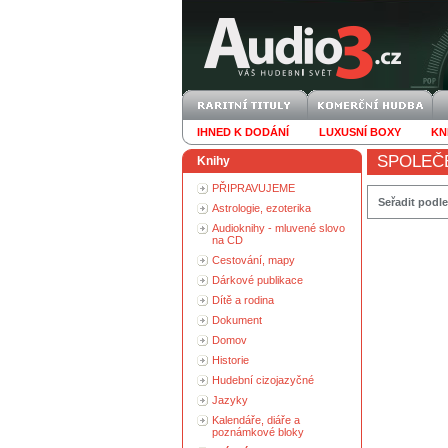
IHNED K DODÁNÍ
LUXUSNÍ BOXY
KN
SPOLEČ
Knihy
PŘIPRAVUJEME
Seřadit podle
Astrologie, ezoterika
Audioknihy - mluvené slovo
na CD
Cestování, mapy
Dárkové publikace
Dítě a rodina
Dokument
Domov
Historie
Hudební cizojazyčné
Jazyky
Kalendáře, diáře a
poznámkové bloky