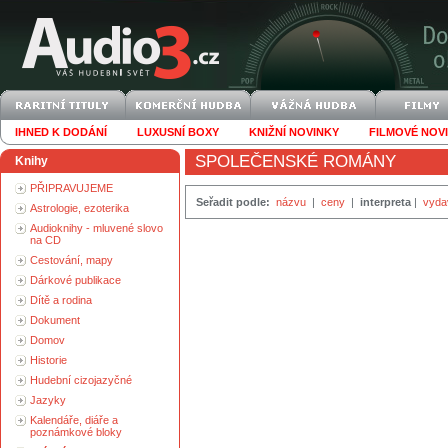
IHNED K DODÁNÍ
LUXUSNÍ BOXY
KNIŽNÍ NOVINKY
FILMOVÉ NOV
SPOLEČENSKÉ ROMÁNY
Knihy
PŘIPRAVUJEME
Seřadit podle:
názvu
|
ceny
|
interpreta
|
vyda
Astrologie, ezoterika
Audioknihy - mluvené slovo
na CD
Cestování, mapy
Dárkové publikace
Dítě a rodina
Dokument
Domov
Historie
Hudební cizojazyčné
Jazyky
Kalendáře, diáře a
poznámkové bloky