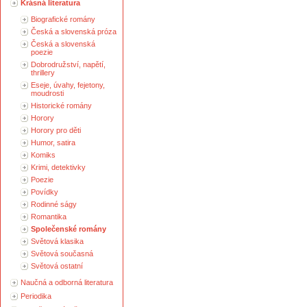
Krásná literatura
Biografické romány
Česká a slovenská próza
Česká a slovenská
poezie
Dobrodružství, napětí,
thrillery
Eseje, úvahy, fejetony,
moudrosti
Historické romány
Horory
Horory pro děti
Humor, satira
Komiks
Krimi, detektivky
Poezie
Povídky
Rodinné ságy
Romantika
Společenské romány
Světová klasika
Světová současná
Světová ostatní
Naučná a odborná literatura
Periodika