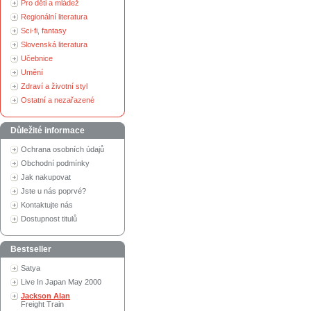
Pro děti a mládež
Regionální literatura
Sci-fi, fantasy
Slovenská literatura
Učebnice
Umění
Zdraví a životní styl
Ostatní a nezařazené
Důležité informace
Ochrana osobních údajů
Obchodní podmínky
Jak nakupovat
Jste u nás poprvé?
Kontaktujte nás
Dostupnost titulů
Bestseller
Satya
Live In Japan May 2000
Jackson Alan
Freight Train