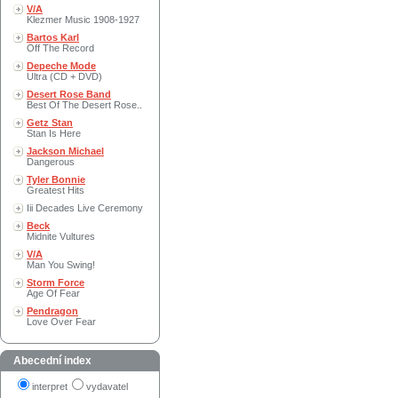
V/A
Klezmer Music 1908-1927
Bartos Karl
Off The Record
Depeche Mode
Ultra (CD + DVD)
Desert Rose Band
Best Of The Desert Rose..
Getz Stan
Stan Is Here
Jackson Michael
Dangerous
Tyler Bonnie
Greatest Hits
Iii Decades Live Ceremony
Beck
Midnite Vultures
V/A
Man You Swing!
Storm Force
Age Of Fear
Pendragon
Love Over Fear
Abecední index
interpret
vydavatel