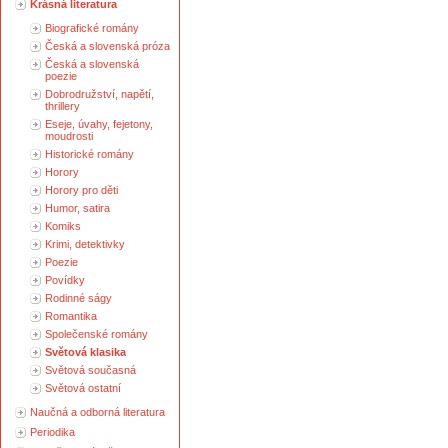
Krásná literatura
Biografické romány
Česká a slovenská próza
Česká a slovenská
poezie
Dobrodružství, napětí,
thrillery
Eseje, úvahy, fejetony,
moudrosti
Historické romány
Horory
Horory pro děti
Humor, satira
Komiks
Krimi, detektivky
Poezie
Povídky
Rodinné ságy
Romantika
Společenské romány
Světová klasika
Světová současná
Světová ostatní
Naučná a odborná literatura
Periodika