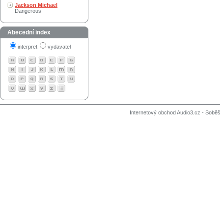
Jackson Michael
Dangerous
Abecední index
interpret
vydavatel
Internetový obchod Audio3.cz - Soběši