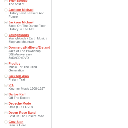
Tyler Bonnie
The best of
Jackson Michael
History Past, Present And
Future
Jackson Michael
Blood On The Dance Floor -
History In The Mix
Youngbloods
Youngbloods / Earth Music /
Elephant Mountain
Domnerus/Hallberg/Erstand
Jazz At The Pawnshop -
30th Anniversary
3xSACD+DVD
Prodigy
Music For The Jilted
Generation
Jackson Alan
Freight Train
V/A
Klezmer Music 1908-1927
Bartos Karl
Off The Record
Depeche Mode
Ultra (CD + DVD)
Desert Rose Band
Best Of The Desert Rose..
Getz Stan
Stan Is Here