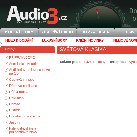
IHNED K DODÁNÍ
LUXUSNÍ BOXY
KNIŽNÍ NOVINKY
FILMOVÉ NOV
SVĚTOVÁ KLASIKA
Knihy
PŘIPRAVUJEME
Seřadit podle:
názvu
|
ceny
|
interpreta
|
vyda
Astrologie, ezoterika
Audioknihy - mluvené slovo
na CD
Cestování, mapy
Dárkové publikace
Dítě a rodina
Dokument
Domov
Historie
Hudební cizojazyčné
Jazyky
Kalendáře, diáře a
poznámkové bloky