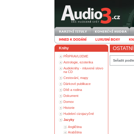
IHNED K DODÁNÍ
LUXUSNÍ BOXY
KN
OSTATNÍ
Knihy
PŘIPRAVUJEME
Seřadit podle
Astrologie, ezoterika
Audioknihy - mluvené slovo
na CD
Cestování, mapy
Dárkové publikace
Dítě a rodina
Dokument
Domov
Historie
Hudební cizojazyčné
Jazyky
Angličtina
Arabština