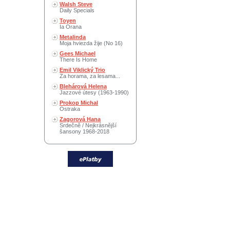
Walsh Steve
Daily Specials
Toyen
Ia Orana
Metalinda
Moja hviezda žije (No 16)
Gees Michael
There Is Home
Emil Viklický Trio
Za horama, za lesama...
Blehárová Helena
Jazzové útesy (1963-1990)
Prokop Michal
Ostraka
Zagorová Hana
Srdečně / Nejkrásnější
šansony 1968-2018