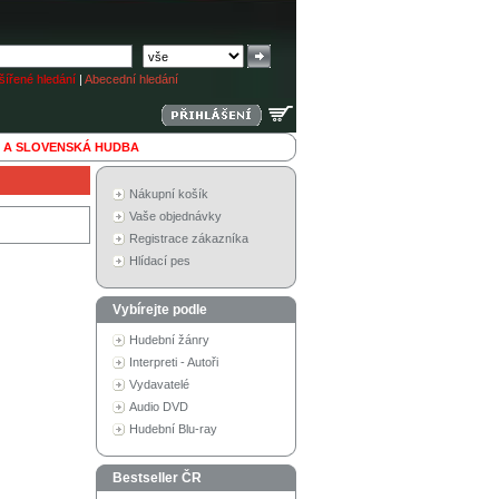
ířené hledání
|
Abecední hledání
 A SLOVENSKÁ HUDBA
Nákupní košík
Vaše objednávky
Registrace zákazníka
Hlídací pes
Vybírejte podle
Hudební žánry
Interpreti - Autoři
Vydavatelé
Audio DVD
Hudební Blu-ray
Bestseller ČR