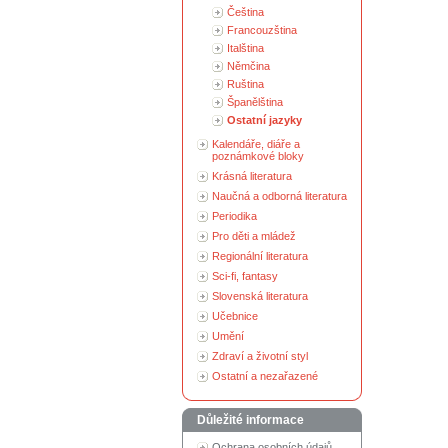
Čeština
Francouzština
Italština
Němčina
Ruština
Španělština
Ostatní jazyky
Kalendáře, diáře a
poznámkové bloky
Krásná literatura
Naučná a odborná literatura
Periodika
Pro děti a mládež
Regionální literatura
Sci-fi, fantasy
Slovenská literatura
Učebnice
Umění
Zdraví a životní styl
Ostatní a nezařazené
Důležité informace
Ochrana osobních údajů