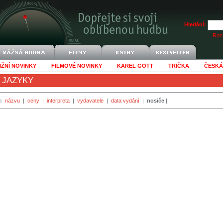
Hledání:
Rozš
IŽNÍ NOVINKY
FILMOVÉ NOVINKY
KAREL GOTT
TRIČKA
ČESKÁ
 JAZYKY
:
názvu
|
ceny
|
interpreta
|
vydavatele
|
data vydání
|
nosiče
|