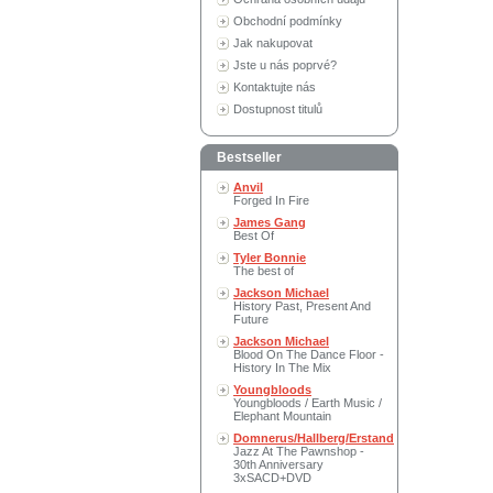
Obchodní podmínky
Jak nakupovat
Jste u nás poprvé?
Kontaktujte nás
Dostupnost titulů
Bestseller
Anvil
Forged In Fire
James Gang
Best Of
Tyler Bonnie
The best of
Jackson Michael
History Past, Present And
Future
Jackson Michael
Blood On The Dance Floor -
History In The Mix
Youngbloods
Youngbloods / Earth Music /
Elephant Mountain
Domnerus/Hallberg/Erstand
Jazz At The Pawnshop -
30th Anniversary
3xSACD+DVD