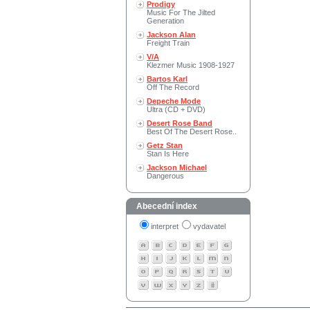
Prodigy
Music For The Jilted
Generation
Jackson Alan
Freight Train
V/A
Klezmer Music 1908-1927
Bartos Karl
Off The Record
Depeche Mode
Ultra (CD + DVD)
Desert Rose Band
Best Of The Desert Rose..
Getz Stan
Stan Is Here
Jackson Michael
Dangerous
Abecední index
interpret
vydavatel