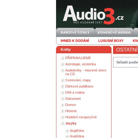
IHNED K DODÁNÍ
LUXUSNÍ BOXY
KN
OSTATNÍ
Knihy
PŘIPRAVUJEME
Seřadit podle
Astrologie, ezoterika
Audioknihy - mluvené slovo
na CD
Cestování, mapy
Dárkové publikace
Dítě a rodina
Dokument
Domov
Historie
Hudební cizojazyčné
Jazyky
Angličtina
Arabština