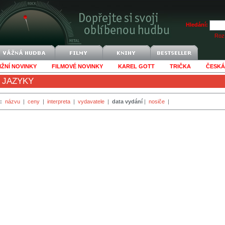
Hledání:
Rozš
IŽNÍ NOVINKY
FILMOVÉ NOVINKY
KAREL GOTT
TRIČKA
ČESKÁ
 JAZYKY
:
názvu
|
ceny
|
interpreta
|
vydavatele
|
data vydání
|
nosiče
|