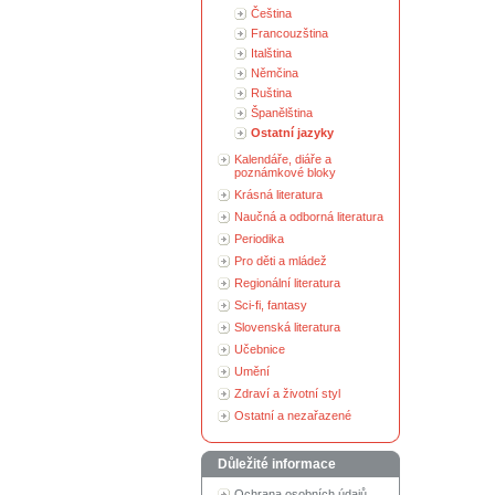
Čeština
Francouzština
Italština
Němčina
Ruština
Španělština
Ostatní jazyky
Kalendáře, diáře a
poznámkové bloky
Krásná literatura
Naučná a odborná literatura
Periodika
Pro děti a mládež
Regionální literatura
Sci-fi, fantasy
Slovenská literatura
Učebnice
Umění
Zdraví a životní styl
Ostatní a nezařazené
Důležité informace
Ochrana osobních údajů