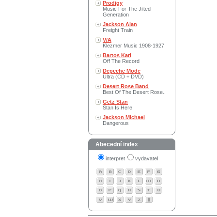
Prodigy
Music For The Jilted
Generation
Jackson Alan
Freight Train
V/A
Klezmer Music 1908-1927
Bartos Karl
Off The Record
Depeche Mode
Ultra (CD + DVD)
Desert Rose Band
Best Of The Desert Rose..
Getz Stan
Stan Is Here
Jackson Michael
Dangerous
Abecední index
interpret
vydavatel