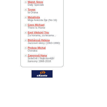
Walsh Steve
Daily Specials
Toyen
Ia Orana
Metalinda
Moja hviezda žije (No 16)
Gees Michael
There Is Home
Emil Viklický Trio
Za horama, za lesama...
Blehárová Helena
Jazzové útesy (1963-1990)
Prokop Michal
Ostraka
Zagorová Hana
Srdečně / Nejkrásnější
šansony 1968-2018