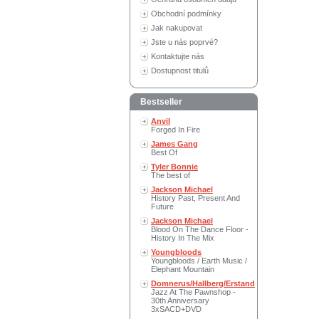
Obchodní podmínky
Jak nakupovat
Jste u nás poprvé?
Kontaktujte nás
Dostupnost titulů
Bestseller
Anvil
Forged In Fire
James Gang
Best Of
Tyler Bonnie
The best of
Jackson Michael
History Past, Present And
Future
Jackson Michael
Blood On The Dance Floor -
History In The Mix
Youngbloods
Youngbloods / Earth Music /
Elephant Mountain
Domnerus/Hallberg/Erstand
Jazz At The Pawnshop -
30th Anniversary
3xSACD+DVD