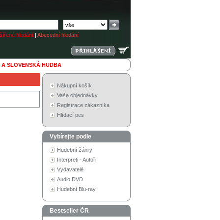
ířené hledání
|
Abecední hledání
 A SLOVENSKÁ HUDBA
Nákupní košík
Vaše objednávky
Registrace zákazníka
Hlídací pes
Vybírejte podle
Hudební žánry
Interpreti - Autoři
Vydavatelé
Audio DVD
Hudební Blu-ray
Bestseller ČR