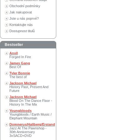
Obchodní podmínky
Jak nakupovat
Jste u nás poprvé?
Kontaktujte nás
Dostupnost titulů
Bestseller
Anvil
Forged In Fire
James Gang
Best Of
Tyler Bonnie
The best of
Jackson Michael
History Past, Present And
Future
Jackson Michael
Blood On The Dance Floor -
History In The Mix
Youngbloods
Youngbloods / Earth Music /
Elephant Mountain
Domnerus/Hallberg/Erstand
Jazz At The Pawnshop -
30th Anniversary
3xSACD+DVD