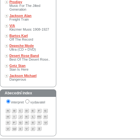
Prodigy
Music For The Jilted
Generation
Jackson Alan
Freight Train
V/A
Klezmer Music 1908-1927
Bartos Karl
Off The Record
Depeche Mode
Ultra (CD + DVD)
Desert Rose Band
Best Of The Desert Rose..
Getz Stan
Stan Is Here
Jackson Michael
Dangerous
Abecední index
interpret
vydavatel