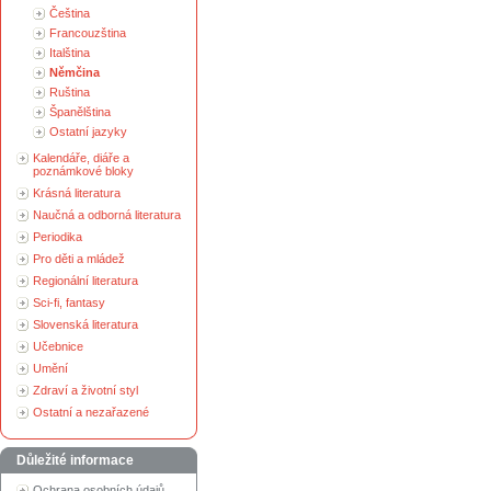
Čeština
Francouzština
Italština
Němčina
Ruština
Španělština
Ostatní jazyky
Kalendáře, diáře a
poznámkové bloky
Krásná literatura
Naučná a odborná literatura
Periodika
Pro děti a mládež
Regionální literatura
Sci-fi, fantasy
Slovenská literatura
Učebnice
Umění
Zdraví a životní styl
Ostatní a nezařazené
Důležité informace
Ochrana osobních údajů