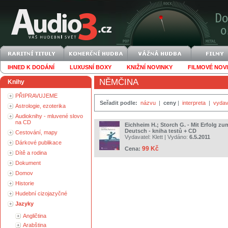
IHNED K DODÁNÍ
LUXUSNÍ BOXY
KNIŽNÍ NOVINKY
FILMOVÉ NOV
NĚMČINA
Knihy
PŘIPRAVUJEME
Seřadit podle:
názvu
|
ceny
|
interpreta
|
vydav
Astrologie, ezoterika
Audioknihy - mluvené slovo
na CD
Eichheim H.; Storch G. - Mit Erfolg zum
Deutsch - kniha testů + CD
Cestování, mapy
Vydavatel:
Klett
| Vydáno:
6.5.2011
Dárkové publikace
99 Kč
Cena:
Dítě a rodina
Dokument
Domov
Historie
Hudební cizojazyčné
Jazyky
Angličtina
Arabština