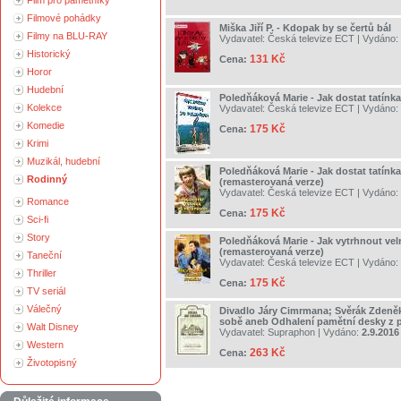
Film pro pamětníky
Filmové pohádky
Miška Jiří P. - Kdopak by se čertů bál
Filmy na BLU-RAY
Vydavatel:
Česká televize ECT
| Vydáno:
Historický
131 Kč
Cena:
Horor
Hudební
Poledňáková Marie - Jak dostat tatínk
Kolekce
Vydavatel:
Česká televize ECT
| Vydáno:
Komedie
175 Kč
Cena:
Krimi
Muzikál, hudební
Poledňáková Marie - Jak dostat tatínk
Rodinný
(remasterovaná verze)
Vydavatel:
Česká televize ECT
| Vydáno:
Romance
175 Kč
Cena:
Sci-fi
Story
Poledňáková Marie - Jak vytrhnout vel
(remasterovaná verze)
Taneční
Vydavatel:
Česká televize ECT
| Vydáno:
Thriller
175 Kč
Cena:
TV seriál
Válečný
Divadlo Járy Cimrmana; Svěrák Zdeně
sobě aneb Odhalení pamětní desky z p
Walt Disney
Vydavatel:
Supraphon
| Vydáno:
2.9.2016
Western
263 Kč
Cena:
Životopisný