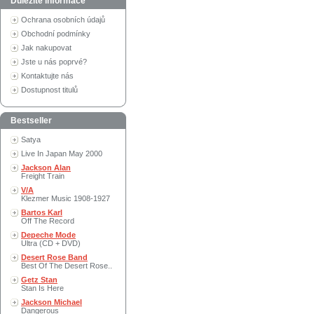
Důležité informace
Ochrana osobních údajů
Obchodní podmínky
Jak nakupovat
Jste u nás poprvé?
Kontaktujte nás
Dostupnost titulů
Bestseller
Satya
Live In Japan May 2000
Jackson Alan
Freight Train
V/A
Klezmer Music 1908-1927
Bartos Karl
Off The Record
Depeche Mode
Ultra (CD + DVD)
Desert Rose Band
Best Of The Desert Rose..
Getz Stan
Stan Is Here
Jackson Michael
Dangerous