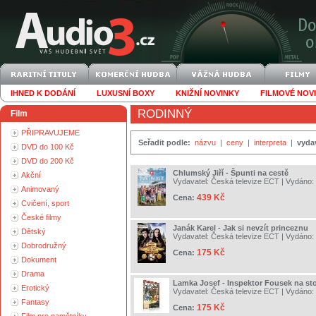
IHNED K DODÁNÍ
LUXUSNÍ BOXY
KNIŽNÍ NOVINKY
FILMOVÉ NOV
RODINNÝ
Film
PŘIPRAVUJEME
Seřadit podle:
názvu
|
ceny
|
interpreta
|
vyda
DVD do 100 Kč
DVD do 200 Kč
Chlumský Jiří - Špunti na cestě
Akční
Vydavatel:
Česká televize ECT
| Vydáno:
Animovaný
439 Kč
Cena:
Cvičení, sport
České filmy
Janák Karel - Jak si nevzít princeznu
Dětský
Vydavatel:
Česká televize ECT
| Vydáno:
Dobrodružný
175 Kč
Cena:
Dokument
Drama
Lamka Josef - Inspektor Fousek na st
Erotický
Vydavatel:
Česká televize ECT
| Vydáno:
Fantasy
175 Kč
Cena: