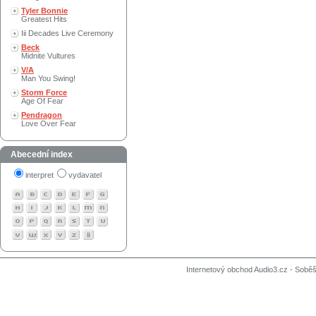
Tyler Bonnie
Greatest Hits
Iii Decades Live Ceremony
Beck
Midnite Vultures
V/A
Man You Swing!
Storm Force
Age Of Fear
Pendragon
Love Over Fear
Abecední index
interpret
vydavatel
Internetový obchod Audio3.cz - Soběši