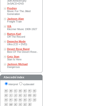
30th Anniversary
3xSACD+DVD
Prodigy
Music For The Jilted
Generation
Jackson Alan
Freight Train
V/A
Klezmer Music 1908-1927
Bartos Karl
Off The Record
Depeche Mode
Ultra (CD + DVD)
Desert Rose Band
Best Of The Desert Rose..
Getz Stan
Stan Is Here
Jackson Michael
Dangerous
Abecední index
interpret
vydavatel