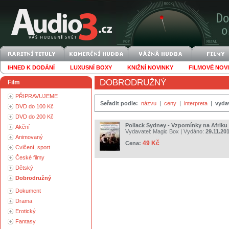
IHNED K DODÁNÍ
LUXUSNÍ BOXY
KNIŽNÍ NOVINKY
FILMOVÉ NOV
DOBRODRUŽNÝ
Film
PŘIPRAVUJEME
Seřadit podle:
názvu
|
ceny
|
interpreta
|
vyda
DVD do 100 Kč
DVD do 200 Kč
Pollack Sydney - Vzpomínky na Afriku
Akční
Vydavatel:
Magic Box
| Vydáno:
29.11.20
Animovaný
49 Kč
Cena:
Cvičení, sport
České filmy
Dětský
Dobrodružný
Dokument
Drama
Erotický
Fantasy