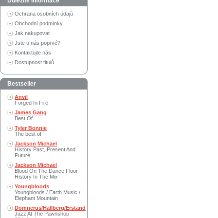
Důležité informace
Ochrana osobních údajů
Obchodní podmínky
Jak nakupovat
Jste u nás poprvé?
Kontaktujte nás
Dostupnost titulů
Bestseller
Anvil
Forged In Fire
James Gang
Best Of
Tyler Bonnie
The best of
Jackson Michael
History Past, Present And
Future
Jackson Michael
Blood On The Dance Floor -
History In The Mix
Youngbloods
Youngbloods / Earth Music /
Elephant Mountain
Domnerus/Hallberg/Erstand
Jazz At The Pawnshop -