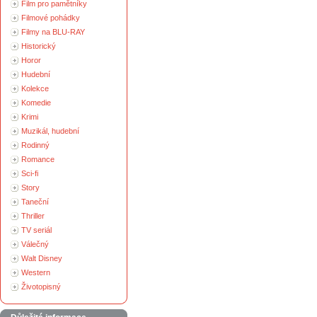
Film pro pamětníky
Filmové pohádky
Filmy na BLU-RAY
Historický
Horor
Hudební
Kolekce
Komedie
Krimi
Muzikál, hudební
Rodinný
Romance
Sci-fi
Story
Taneční
Thriller
TV seriál
Válečný
Walt Disney
Western
Životopisný