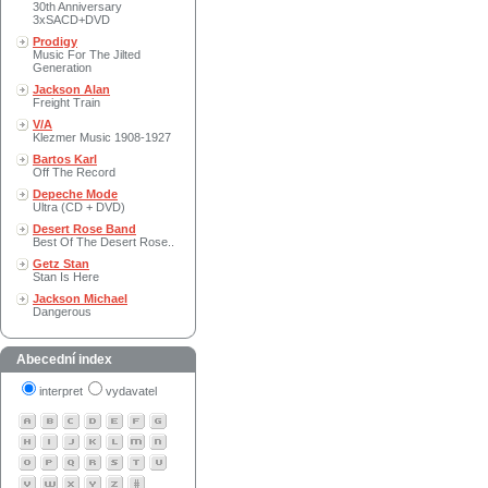
30th Anniversary
3xSACD+DVD
Prodigy
Music For The Jilted
Generation
Jackson Alan
Freight Train
V/A
Klezmer Music 1908-1927
Bartos Karl
Off The Record
Depeche Mode
Ultra (CD + DVD)
Desert Rose Band
Best Of The Desert Rose..
Getz Stan
Stan Is Here
Jackson Michael
Dangerous
Abecední index
interpret
vydavatel