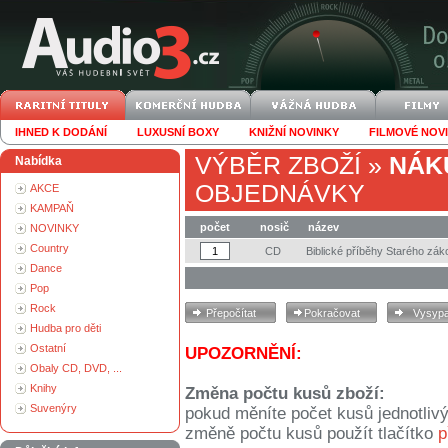
IHNED K DODÁNÍ
LUXUSNÍ BOXY
KNIŽNÍ NOVINKY
FILMOVÉ NOV
VÝBĚR ZBOŽÍ
»
NÁK
Nabídka
OBJEDNÁVKY
AKCE
KAMPAŇ
počet
nosič
název
NOVINKY
Country
CD
Biblické příběhy Starého zák
Dance
Pop
Rock
Hudba pro děti
Ostatní
UPOZORNĚNÍ:
Obaly CD, DVD, ...
Knihy
Změna počtu kusů zboží:
Suvenýry
pokud měníte počet kusů jednotliv
změně počtu kusů použít tlačítko
p