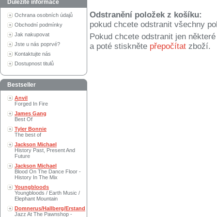
Důležité informace
Odstranění položek z košíku:
Ochrana osobních údajů
pokud chcete odstranit všechny po
Obchodní podmínky
Jak nakupovat
Pokud chcete odstranit jen někter
Jste u nás poprvé?
a poté stiskněte
přepočítat
zboží.
Kontaktujte nás
Dostupnost titulů
Bestseller
Anvil
Forged In Fire
James Gang
Best Of
Tyler Bonnie
The best of
Jackson Michael
History Past, Present And
Future
Jackson Michael
Blood On The Dance Floor -
History In The Mix
Youngbloods
Youngbloods / Earth Music /
Elephant Mountain
Domnerus/Hallberg/Erstand
Jazz At The Pawnshop -