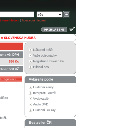
ířené hledání
|
Abecední hledání
 A SLOVENSKÁ HUDBA
Nákupní košík
cena vč. DPH
Vaše objednávky
Registrace zákazníka
530 Kč
Hlídací pes
zboží:
530 Kč
Vybírejte podle
Hudební žánry
Interpreti - Autoři
ačítko
Vydavatelé
Audio DVD
Hudební Blu-ray
boží.
Bestseller ČR