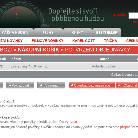
Hledání:
Rozš
IŽNÍ NOVINKY
FILMOVÉ NOVINKY
KAREL GOTT
TRIČKA
ČESKÁ
BOŽÍ
»
NÁKUPNÍ KOŠÍK
»
POTVRZENÍ OBJEDNÁVKY
osič
název
autor
CD
Everything You Know Is..
Roberts, James
Celková cena za 
usů zboží:
čet kusů jednotlivých položek v košíku, nezapomeňte prosím po změně počtu kusů použít tl
ožek z košíku:
stranit všechny položky z košíku stiskněte
vysypat
.
tranit jen některé položky z košíku zadejte do kolonky
počet
0 a poté stiskněte
přepočítat
z