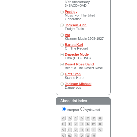
30th Anniversary
3xSACD+DVD
Prodigy
Music For The Jilted
Generation
Jackson Alan
Freight Train
V/A
Klezmer Music 1908-1927
Bartos Karl
Off The Record
Depeche Mode
Ultra (CD + DVD)
Desert Rose Band
Best Of The Desert Rose..
Getz Stan
Stan Is Here
Jackson Michael
Dangerous
Abecední index
interpret
vydavatel