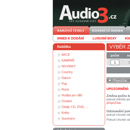
IHNED K DODÁNÍ
LUXUSNÍ BOXY
KN
VÝBĚR Z
Nabídka
AKCE
počet
n
KAMPAŇ
NOVINKY
Country
Dance
Pop
UPOZORNĚNÍ:
Rock
Hudba pro děti
Změna počtu k
pokud měníte po
Ostatní
přepočítat
.
Obaly CD, DVD, ...
Odstranění pol
Knihy
pokud chcete od
Suvenýry
Pokud chcete ods