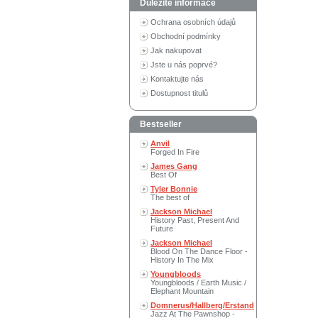
Důležité informace
Ochrana osobních údajů
Obchodní podmínky
Jak nakupovat
Jste u nás poprvé?
Kontaktujte nás
Dostupnost titulů
Bestseller
Anvil
Forged In Fire
James Gang
Best Of
Tyler Bonnie
The best of
Jackson Michael
History Past, Present And
Future
Jackson Michael
Blood On The Dance Floor -
History In The Mix
Youngbloods
Youngbloods / Earth Music /
Elephant Mountain
Domnerus/Hallberg/Erstand
Jazz At The Pawnshop -