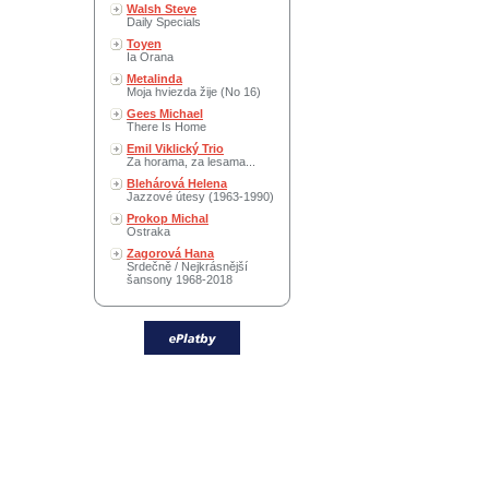
Walsh Steve
Daily Specials
Toyen
Ia Orana
Metalinda
Moja hviezda žije (No 16)
Gees Michael
There Is Home
Emil Viklický Trio
Za horama, za lesama...
Blehárová Helena
Jazzové útesy (1963-1990)
Prokop Michal
Ostraka
Zagorová Hana
Srdečně / Nejkrásnější
šansony 1968-2018