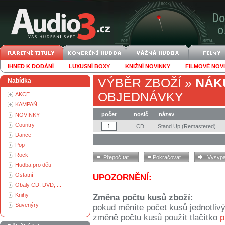
IHNED K DODÁNÍ
LUXUSNÍ BOXY
KNIŽNÍ NOVINKY
FILMOVÉ NOV
VÝBĚR ZBOŽÍ
»
NÁK
Nabídka
OBJEDNÁVKY
AKCE
KAMPAŇ
počet
nosič
název
NOVINKY
Country
CD
Stand Up (Remastered)
Dance
Pop
Rock
Hudba pro děti
Ostatní
UPOZORNĚNÍ:
Obaly CD, DVD, ...
Knihy
Změna počtu kusů zboží:
Suvenýry
pokud měníte počet kusů jednotliv
změně počtu kusů použít tlačítko
p