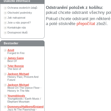
Důležité informace
Odstranění položek z košíku:
Ochrana osobních údajů
pokud chcete odstranit všechny po
Obchodní podmínky
Jak nakupovat
Pokud chcete odstranit jen někter
Jste u nás poprvé?
a poté stiskněte
přepočítat
zboží.
Kontaktujte nás
Dostupnost titulů
Bestseller
Anvil
Forged In Fire
James Gang
Best Of
Tyler Bonnie
The best of
Jackson Michael
History Past, Present And
Future
Jackson Michael
Blood On The Dance Floor -
History In The Mix
Youngbloods
Youngbloods / Earth Music /
Elephant Mountain
Domnerus/Hallberg/Erstand
Jazz At The Pawnshop -