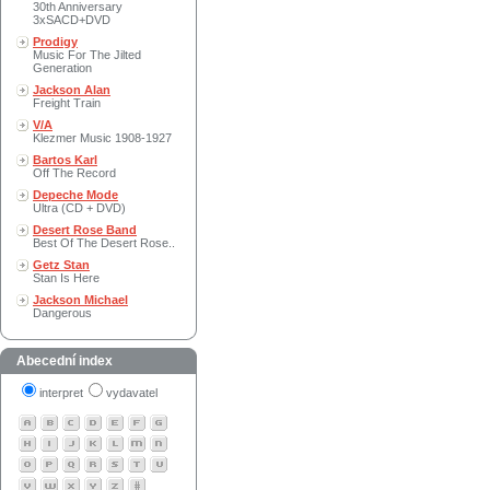
30th Anniversary
3xSACD+DVD
Prodigy
Music For The Jilted
Generation
Jackson Alan
Freight Train
V/A
Klezmer Music 1908-1927
Bartos Karl
Off The Record
Depeche Mode
Ultra (CD + DVD)
Desert Rose Band
Best Of The Desert Rose..
Getz Stan
Stan Is Here
Jackson Michael
Dangerous
Abecední index
interpret
vydavatel