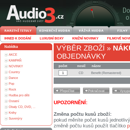
IHNED K DODÁNÍ
LUXUSNÍ BOXY
KNIŽNÍ NOVINKY
FILMOVÉ NOV
VÝBĚR ZBOŽÍ
»
NÁK
Nabídka
OBJEDNÁVKY
AKCE
KAMPAŇ
počet
nosič
název
NOVINKY
Country
CD
Benefit (Remastered)
Dance
Pop
Rock
Hudba pro děti
Ostatní
UPOZORNĚNÍ:
Obaly CD, DVD, ...
Knihy
Změna počtu kusů zboží:
Suvenýry
pokud měníte počet kusů jednotliv
změně počtu kusů použít tlačítko
p