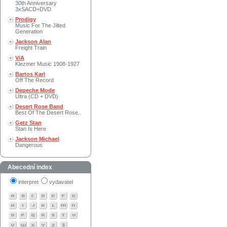
30th Anniversary
3xSACD+DVD
Prodigy
Music For The Jilted
Generation
Jackson Alan
Freight Train
V/A
Klezmer Music 1908-1927
Bartos Karl
Off The Record
Depeche Mode
Ultra (CD + DVD)
Desert Rose Band
Best Of The Desert Rose..
Getz Stan
Stan Is Here
Jackson Michael
Dangerous
Abecední index
interpret
vydavatel