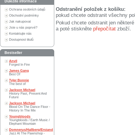
Důležité informace
Odstranění položek z košíku:
Ochrana osobních údajů
pokud chcete odstranit všechny po
Obchodní podmínky
Jak nakupovat
Pokud chcete odstranit jen někter
Jste u nás poprvé?
a poté stiskněte
přepočítat
zboží.
Kontaktujte nás
Dostupnost titulů
Bestseller
Anvil
Forged In Fire
James Gang
Best Of
Tyler Bonnie
The best of
Jackson Michael
History Past, Present And
Future
Jackson Michael
Blood On The Dance Floor -
History In The Mix
Youngbloods
Youngbloods / Earth Music /
Elephant Mountain
Domnerus/Hallberg/Erstand
Jazz At The Pawnshop -